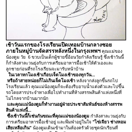
ช้าวันแรกของโรงเรียนเปิดเทอมบ้านกลางซอ
เ
ภายในหมู่บ้านจัดสรรหลังหนึ่งในกรุงเทพฯ
คุณแม่ของ
น้องตูม วัย 6 ขวบเป็นเด็กผู้ชายขี้อ้อนวัยกำลังเรียนรู้ ซึ่งเช้าวันนี้
ก็กำลังสาละวนยุ่งกับการเตรียมอาหารมื้อเช้าให้ตัวเองและ
ลูกชายก่อนที่รถโรงเรียนจะมารับหน้าบ้าน
นเวลาหกโมงเช้าเกือบเจ็ดโมงเช้าของทุกวัน...
หรือถ้าสายหน่อยก็ไม่เกินเจ็ดโมงเช้า
หลังจากส่งลูกขึ้นรถไป
รงเรียนแล้ว คุณแม่น้องตูมก็จะต้องรีบอาบน้ำแต่งตัวและไปขึ้น
รถโดยสารประจำทางเพื่อไปทำงานที่ห้างสรรพสินค้าแห่งหนึ่งที่
ไม่ไกลจากบ้านมากนัก
ละคุณแม่น้องตูมก็ทำงานอยู่ฝ่ายประชาสัมพันธ์ของห้างสรรพ
สินค้าแห่งนี้...
ซึ่งเช้าวันนี้ก็เช่นกันขณะที่คุณแม่ของน้องตูม
กำลังสาละวนยุ่งกับ
การเตรียมอาหารมื้อเช้าอยู่ และพึมพำอยู่ในใจ
"ไข่เจียว ช่างหอม
เสียเหลือเกิน"
น้องตูมเดินเข้ามาในห้องครัวด้วยชุดนักเรียนที่