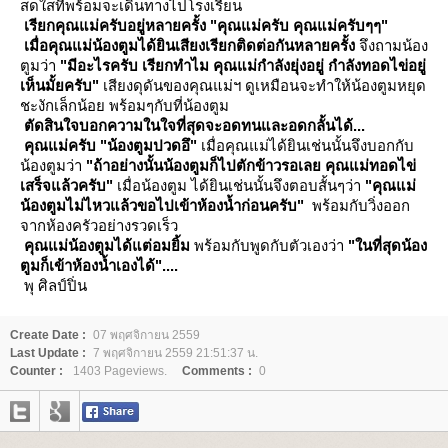
สดใสที่พร้อมจะเดินทางไปโรงเรียน
เรียกคุณแม่ครับอยู่หลายครั้ง
"คุณแม่ครับ คุณแม่ครับๆๆ"
เมื่อคุณแม่น้องตูมได้ยินเสียงเรียกติดต่อกันหลายครั้ง
จึงถามน้อง
ตูมว่า
"มีอะไรครับ เรียกทำไม คุณแม่กำลังยุ่งอยู่ กำลังทอดไข่อยู่
เห็นมั้ยครับ"
เสียงดุดันของคุณแม่ฯ ดูเหมือนจะทำให้น้องตูมหยุด
ชะงักเล็กน้อย พร้อมๆกับที่น้องตูม
ตัดสินใจบอกความในใจที่สุดจะอดทนและอดกลั้นได้...
คุณแม่ครับ
"น้องตูมปวดอึ"
เมื่อคุณแม่ได้ยินเช่นนั้นจึงบอกกับ
น้องตูมว่า
"ถ้าอย่างนั้นน้องตูมก็ไปตักข้าวรอเลย คุณแม่ทอดไข่
เสร็จแล้วครับ"
เมื่อน้องตูม ได้ยินเช่นนั้นจึงตอบสั้นๆว่า
"คุณแม่
น้องตูมไม่ไหวแล้วขอไปเข้าห้องน้ำก่อนครับ"
พร้อมกับวิ่งออก
จากห้องครัวอย่างรวดเร็ว
คุณแม่น้องตูมได้แต่อมยิ้ม
พร้อมกับพูดกับตัวเองว่า
"ในที่สุดน้อง
ตูมก็เข้าห้องน้ำเองได้"....
พุ ศิลป์ปิ่น
Create Date :
07 พฤศจิกายน 2559
Last Update :
7 พฤศจิกายน 2559 21:51:37 น.
Counter :
1403 Pageviews.
Comments :
0