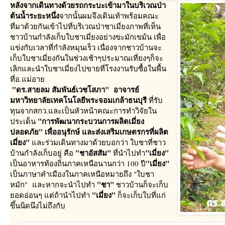
หลังจากเดินทางด้วยรถกระบะเข้ามาในบริเวณป่า
ต้นน้ำระยะหนึ่ง
จากนั้นผมจึงเดินเท้าพร้อมคณะ
ที่มาด้วยกันเข้าไปที่บริเวณป่าชาเมี่ยงภาพที่เห็น
ชาวบ้านกำลังเก็บใบชาเมี่ยงอย่างขะมักเขม้น เพื่อ
ข่งกับเวลาที่กำลังหมุนเร็ว เนื่องจากชาวบ้านจะ
เก็บใบชาเมี่ยงกันในช่วงเช้าๆประมาณเที่ยงๆก็จะ
เลิกและนำใบชาเมี่ยงไปขายที่โรงงานรับซื้อในพื้น
ที่อ.แม่อา
"ดร.สายลม สัมพันธ์เวชโสภา" อาจารย์
มหาวิทยาลัยเทคโนโลยีพระจอมเกล้าธนบุรี
ที่รับ
ทุนจากสกว.และเป็นหัวหน้าคณะการทำวิจัยใน
"การพัฒนากระบวนการผลิตเมี่ยง
ประเด็น
ปลอดภัย" เพื่ออนุรักษ์ และส่งเสริมเกษตรกรที่ผลิต
เมี่ยง"
ละร่วมเดินทางมาด้วยบอกว่า ใบชาที่ชาว
"ชาอัสสัม"
"เมี่ยง"
บ้านกำลังเก็บอยู่ คือ
ที่นำไปทำ
"เมี่ยง"
เป็นอาหารท้องถิ่นภาคเหนือนานกว่า 100 ปี
เป็นภาษาคำเมืองในภาคเหนือหมายถึง "ใบชา
"ชา"
หมัก" และหากจะนำไปทำ
ชาวบ้านก็จะเก็บ
"เมี่ยง"
อดอ่อนๆ แต่ถ้านำไปทำ
ก็จะเก็บใบที่แก่
ขึ้นนิดนึงไม่ถึงกับ