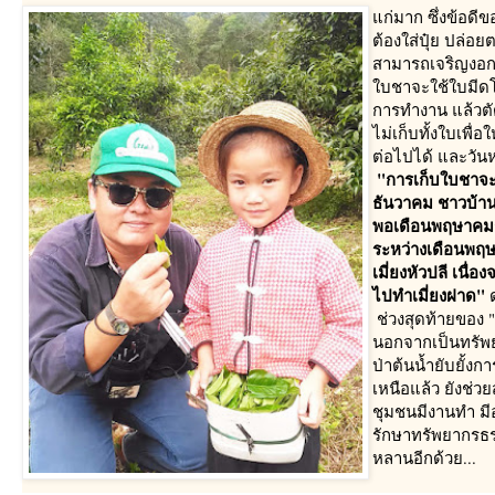
ก่มาก ซึ่งข้อดีข
ต้องใส่ปุ๋ย ปล่อย
สามารถเจริญงอกงา
บชาจะใช้ใบมีดโก
การทำงาน แล้วตัด
ไม่เก็บทั้งใบเพื
ต่อไปได้ และวันห
"การเก็บใบชาจะ
ธันวาคม ชาวบ้านก
พอเดือนพฤษาคมก็
ระหว่างเดือนพฤ
เมี่ยงหัวปลี เนื่
ไปทำเมี่ยงฝาด"
ช่วงสุดท้ายของ
นอกจากเป็นทรัพ
ป่าต้นน้ำยับยั้ง
เหนือแล้ว ยังช่ว
ชุมชนมีงานทำ มีอ
รักษาทรัพยากรธรร
หลานอีกด้วย...
"นาย