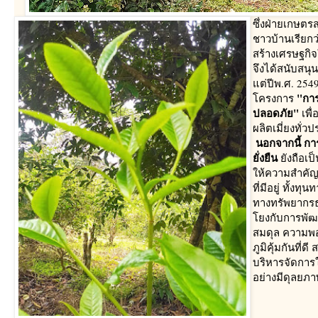
ซึ่งฝ่ายเกษตรส
ชาวบ้านเรียกว
สร้างเศรษฐกิจ
จึงได้สนับสนุนง
ต่ปีพ.ศ. 2549
"กา
ครงการ
ปลอดภัย"
เพื่
ผลิตเมี่ยงทั
นอกจากนี้ ก
ั่งยืน
ังถือเป็
ห้ความสำคัญก
ที่มีอยู่ ทั้ง
ทางทรัพยากรธ
งกับการพัฒนา
สมดุล ความพอ
ภูมิคุ้มกันที
บริหารจัดการใช
อย่างมีดุลยภา