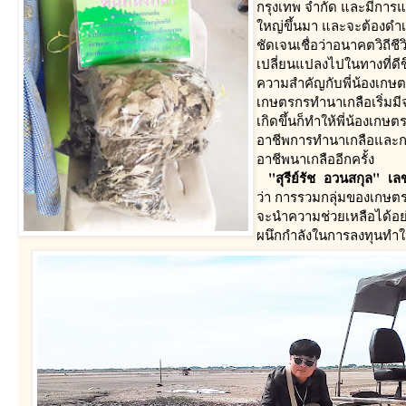
กรุงเทพ จำกัด และมีการ
หญ่ขึ้นมา และจะต้องดำเ
ชัดเจนเชื่อว่าอนาคตวิถี
เปลี่ยนแปลงไปในทางที่ดี
ความสำคัญกับพี่น้องเกษต
เกษตรกรทำนาเกลือเริ่มมี
เกิดขึ้นก็ทำให้พี่น้องเกษ
อาชีพการทำนาเกลือและก
อาชีพนาเกลืออีกครั้ง
"สุรีย์รัช อวนสกุล" เ
ว่า การรวมกลุ่มของเกษตรกร
จะนำความช่วยเหลือได้อย่
ผนึกกำลังในการลงทุนทำใ