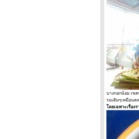
“พุ ศิลป์ปิ่น“ ตอน : คำขอจากซักเกอร์
สีสันวงเวียน 22 กรกฎาคม พันธกิจคริสตจักร
ไมตรีจิต
สีสันตลาดเช้าริมบึง สบายใจช็อปของถูก
วาดๆเขียนๆเพลินใจ นั่งมองสายน้ำเกาะเกร็ด
เสน่ห์ศาลาแดง ถิ่นนี้มีตำนาน
ผัดไทยเด็ดจริง หั่นผมบางกอกน้อ
วะห้องสมุดชิวๆตัดผมถิ่นตลาดพลู
สุขกายสบายใจ รฝช.ส่งเสริมพัฒนาวิชาชีพ
เดินทอดน่องชมงาน แข่งขันชิงแชมป์ผม
ท่องเที่ยววิถีลำคลอง กระตุ้นรักษ์สิ่งแวดล้อม
ตลาดเช้านี้จงสวัสดิ์ โรตารีบริการชุมชน
กระแสทรงผมย้อนยุค “บางรัก“ติวเข้มวินเทจ
สีสันชิงแชมป์ผม ยกระดับช่างผมไท
บางกอกน้อย เขตบา
จักสานใบลาน งานฝีมือภูมิปัญญาชาวบ้าน
รมเดิมๆเหมือนตลา
เดินทอดน่องดูงานดีไซน์ เปิดประสบการณ์
ดยเฉพาะเรื่องร
หม่
ท่องเที่ยวสุสานแต้จิ๋ว กิจกรรมบริการชุมชน
ตลาดพลูอิ่มท้องอิ่มใจ อาหารอร่อยหลาก
หลา
ตลาดศาลาน้ำเย็น กลิ่นอายวัฒนธรรม