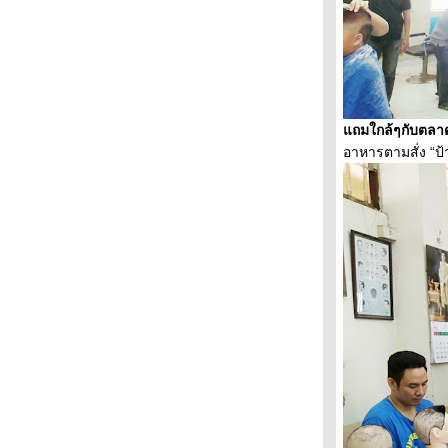
รอคอ
ราตรีหนึ่ง
อารมณ์และความรู้สึก สะท้อนผ่านงานศิลปะ
หมอผีปะทะนินจา
นางแบบเช้านี้
เขาค้อท่องเที่ยวสีเขียวสานต่อ Route 12
ถมใกล้ๆกั
บตลาด
วิถีธรรมชาติ
อาหารตามสั่ง “ป้าติ
ปลายปีเก่า
เช้าวันใหม่
กระทงพ่นพิษ
บุกตึกร้างดูศิลปะ กราฟฟิตี้-สตรีทอาร์ท
ข้าวจี่ทำง่ายกินอิ่ม คลายหนาวย่างสนุก
ตาเป็นผัวยา
คนป่า
ความคิดคน
ขนมจีนพม่าท่าขี้เหล็ก วัฒนธรรมผงชูรส
อร่อ
ลูกชิ้นไส้พริก
ความคิดคน
หมาเห่าใบไม้
ความมืดวันนั้น