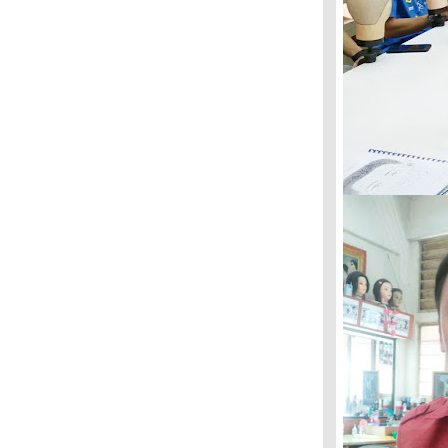
มือปราบหนู
ผิงไฟต้มกาแฟ เสน่ห์วิถีชาวบ้าน
อารมย์คน
มุมหนึ่งท่าเตียน
เล่นเฟซถึงตา
วัฒนธรรมกินโรตีโอ่ง เยือนแม่สอดไม่ควร
พลาด
ความทรงจำบางแสน
สาวกะเหรี่ยงแดง
"ลุงสัน" ช่างซ่อมพัดลม ต่อสู้ดิ้นรนเพื่อปาก
ท้อง
อีกาคอตก
let me (ปล่อยหนู)
ศิลปะบุกชุมชน สร้างรอยยิ้มแรงบันดาลใจ
มนุษย์มาพร้อมสวิง ล้มเลือกตั้งนายกกบ
ศิลปะบุกชุมชน
เคลิ้มหลับ
เปิดเทอมเช้าวันแรก วันที่เข้าห้องน้ำเองได้
เสียงคำรามจากกระท่อม คืนวันนั้นใต้แสงไฟ
สลัว