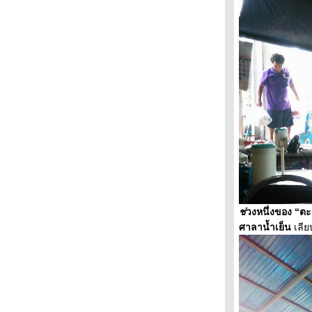
ปอาร์ท
เมืองรอบตัวเรา แรงบันดาลใจศิลปะ
ศิลปะหมวกนิรภัย สะดุดตาสื่อความหมา
“นายตะลอน“ / เที่ยวชุมชนกุฎีจีน ยลแม่น้ำ
เจ้าพระยา
“นายตะลอน“ : อย่างน้อยก็แหล่ม
“นายตะลอน“ : พื้นที่ชีวิต
หนึ่งวันเดียวกัน
วันวานสู่วิถี
พุ ศิลป์ปิ่น : แค่เพ้อพก
“พุ ศิลป์ปิ่น“ : ลูกผู้ชายฝันเปียก
“พุ ศิลป์ปิ่น“ : ริมแม่น้ำกาแฟดำ
“พุ ศิลป์ปิ่น“ : ป่าวตด
“พุ ศิลป์ปิ่น“ : “คนเดินถนน“
ช่
วงหนึ่งของ “ต
“ เสี้ยน เมาท์แซ่บ“ ตอน : คืนสยองเมี้ยวเมี้ยว
ศาลาน้ำเย็น
เลี
“นายตะลอน“ : นั่งรถเมล์กินลมชมบางลำพู
“พุ ศิลป์ปิ่น“ ตอน : พูดลอยๆ
“ พุ ศิลป์ปิน“ ตอน : “ขนมจีนแกงเขียวหวาน
ไก่“
“พุ ศิลป์ปิ่น“ ตอน : ประตูสวรรค์