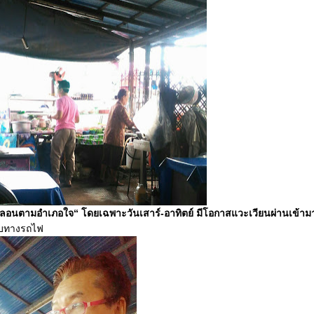
ะลอนตามอำเภอใจ“ โดยเฉพาะวันเสาร์-อาทิตย์ มีโอกาสแวะเวียนผ่านเข้า
ยบทางรถไฟ