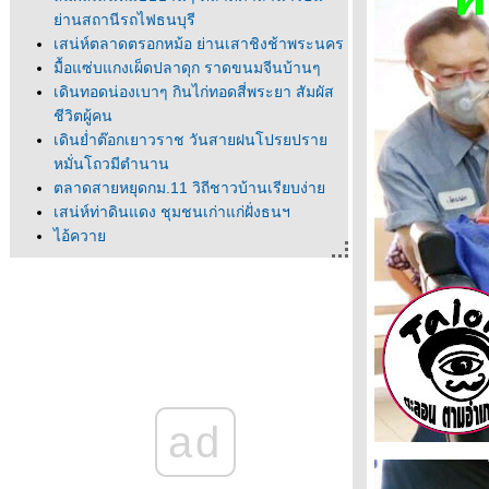
่านสถานีรถไฟธนบุรี
เสน่ห์ตลาดตรอกหม้อ ย่านเสาชิงช้าพระนคร
มื้อแซ่บแกงเผ็ดปลาดุก ราดขนมจีนบ้านๆ
เดินทอดน่องเบาๆ กินไก่ทอดสี่พระยา สัมผัส
ชีวิตผู้คน
เดินย่ำต๊อกเยาวราช วันสายฝนโปรยปรา
หมั่นโถวมีตำนาน
ตลาดสายหยุดกม.11 วิถีชาวบ้านเรียบง่า
เสน่ห์ท่าดินแดง ชุมชนเก่าแก่ฝั่งธนฯ
ไอ้ควา
ไข้ปั้ง
สแกนหม้อ
เซ็งเบื่อคิดอะไรไม่ออก เดินชิวๆย่านตลาด
น้อ
นิทรรศการศิลปะ 80 ปี "กมล ทัศนาญชลี"
ศิลปินสองซีกโลก
วิคตอเรีย โวโรตินา ศิลปะเพื่อสันติภาพ จาก
ad
นางแบบสู่ศิลปินบนผืนผ้าใบ
ฮือฮาประมูลภาพ"มาริลิน มอนโร" 200
ล้านUS ผลงาน"แอนดี วอร์ฮอล" เจ้าพ่อป๊อ