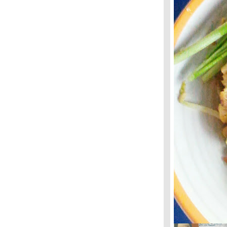
ตลาดสด
ตลาดศาลาน้ำเย็น กลิ่นอายวัฒนธรรม
ตลาดสด
เก็บใบมะดันอ่อน ความแซ่บบังเกิด
ช้อปชิวๆ แนววินเทจ ค้นหาของเก่ามีสไตล์
ชิวชิวท่าราชวงศ์ ตำนานเจ้าพระยา
ท่องเที่ยวบ้านบาตร เสน่ห์ชุมชนโบราณ
เดินชิวชิวตลาดวังหลัง แหล่งช้อปปิ้งยอดนิยม
ตลาดเก่าริมน้ำปากเกร็ด ท่องเที่ยวทาง
วัฒนธรรม
เสน่ห์ท่องเที่ยวท่าเตียน แหล่งอาหารทะเล
ปรรูป
เดินทอดน่องตลาดท่าทราย ตัดผมฟรีสร้าง
สีสันรอยยิ้ม
นักท่องเที่ยวนิยม ขอพรเขาชีจรรย์
่ำต๊อกสะพานพุทธ จิตอาสาตัดผมฟรี
"บุตดา บุญโกมล" วิทยากรศูนย์ฝึกอาชีพ
จตุจักร เรียนตัดผมไม่ยาก ถ้าตั้งใจจริง
ชาเมี่ยงอนุรักษ์ป่าต้นน้ำ สร้างรายได้คนท้อง
ถิ่น