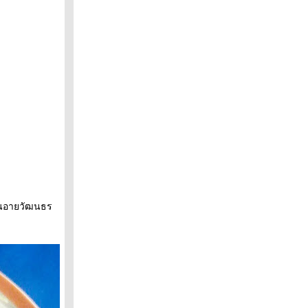
ิ่นอายวัฒนธร