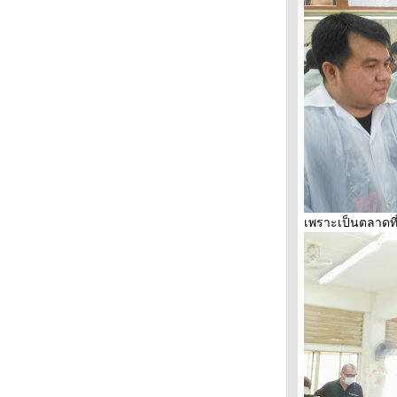
ศรีลานนาโมเดลท่องเที่ยวยั่งยืน อุทยาน
ประชารัฐร่วมมือรักษาป่า
"แกงไก่กะลา"ตะเคียนเตี้ย สืบสานวัฒนธรรม
การกินโบราณ
นำร่อง "โรงเรียนวังไกลกังวล" โมเดลต้นแบบ
สหกรณ์เข้มแข็ง
เสน่ห์ถิ่นนาเกลือโบราณ วิถีสหกรณ์สู่ความ
เข้มแข็ง
ตลาดจีนโบราณชุมชนบ้านชากแง้ว ถิ่นนี้มี
ตำนานเสน่ห์ท่องเที่ยวพัทยา
อปพลิเคชั่นท่องเที่ยวรูปแบบใหม่ ไอเดี
กระฉูดกระตุ้นการท่องเที่ยว
เพราะเป็นตลาดท
อาหารถิ่นกินอร่อย ตลาดเก่านาเกลือ
สัมผัสชุมชนเก่าแก่กว่า 100 ปี นาเกลือแหล่ง
ท่องเที่ยวพัทยา
ไก่สามอย่าง
สะพานควา
จิ้งจกกินข้าว
Land Art สตรอเบอรี่เขาวงกต ศิลปะกลาง
จ้งที่ตื่นตาตื่นใจ