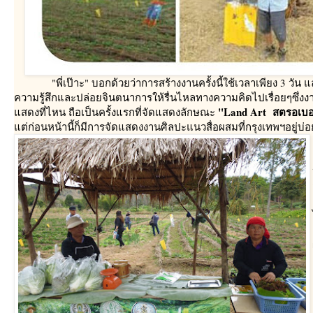
"พี่เป๊าะ" บอกด้วยว่าการสร้างงานครั้งนี้ใช้เวลาเพียง 3 วัน 
ความรู้สึกและปล่อยจินตนาการให้รื่นไหลทางความคิดไปเรื่อยๆซึ่งง
"Land Art สตรอเบอ
สดงที่ไหน ถือเป็นครั้งแรกที่จัดแสดงลักษณะ
ต่ก่อนหน้านี้ก็มีการจัดแสดงงานศิลปะแนวสื่อผสมที่กรุงเทพฯอยู่บ่อย