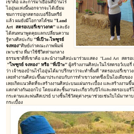
เขาค้อ และการมาเยือนที่บ้านไร่
ไออุ่นแห่งนี้นอกจากจะได้เยี่ยม
ชมการปลูกสตรอเบอรี่อินทรีย์
"Land
ล้ว ผมยังมีโอกาสได้ชม
Art สตรอเบอรี่เขาวงกต"
ละยัง
ได้สนทนาพูดคุยแลกเปลี่ยนความ
"พี่เป๊าะ-ไพฑูรย์
รู้ทางศิลปะกับ
จงทอง"
ศิษย์เก่าคณะภาพพิมพ์
เพาะช่าง ที่มาใช้ชีวิตท่ามกลาง
ธรรมชาติที่เขาค้อ และนำงานศิลปะมาร่วมแสดง "Land Art สตรอเ
"ไพฑูรย์ จงทอง" หรือ "พี่เป๊าะ"
ผู้สร้างงานศิลปะในไร่สตรอว์เบอรี่ 
ว่า เจ้าของบ้านไร่ไออุ่นได้มาปรึกษาว่าจะทำพื้นที่ "สตรอเบอรี่เขา
เลยทำงานศิลปะขึ้นมาประกอบกับการทำเขาวงกตซึ่งเป็นไอเดียของ
เลยเกิดแนวคิดที่จะสร้างงานศิลปะบนแผ่นกระเบื้อง และสร้างงานขึ้น
ตกต่างกันออกไป โดยแต่ละชิ้นงานจะเกี่ยวกับปีไก่และสตรอเบอรี
กระดาษและพ่นสีสเปรย์ บางชิ้นใช้วัสดุต่างๆมาช่วยเช่นใบไม้มาท
กระเบื้อง