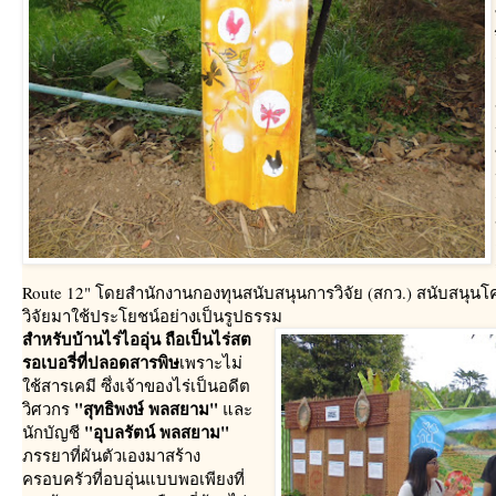
Route 12" โดยสำนักงานกองทุนสนับสนุนการวิจัย (สกว.) สนับสนุน
วิจัยมาใช้ประโยชน์อย่างเป็นรูปธรรม
สำหรับบ้านไร่ไออุ่น ถือเป็นไร่สต
รอเบอรี่ที่ปลอดสารพิษ
เพราะไม่
ช้สารเคมี ซึ่งเจ้าของไร่เป็นอดีต
"สุทธิพงษ์ พลสยาม"
วิศวกร
ละ
"อุบลรัตน์ พลสยาม"
นักบัญชี
ภรรยาที่ผันตัวเองมาสร้าง
ครอบครัวที่อบอุ่นแบบพอเพียงที่