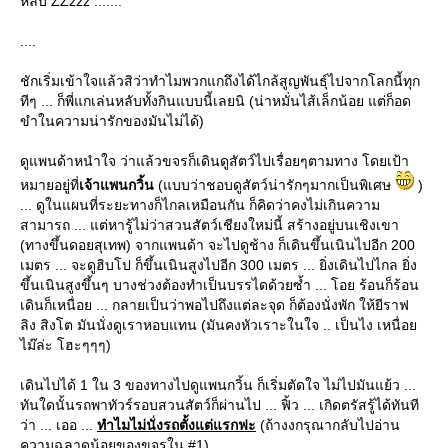
หลับ ZZzzz .......
....
ชักเริ่มเข้าใจแล้วสิว่าทำไมพวกแกถึงได้ไกล้สูญพันธุ์ไปจากโลกนี้ทุก
ทีๆ ... ก็พี่แกเล่นหลับทั้งกินแบบนี้เลยนิ (น่าหมั่นไส้เล็กน้อย แต่ก็อด
ขำในความน่ารักของมันไม่ได้)
ดูแพนด้าหนำใจ ว่าแล้วขจรก็เดินดูสัตว์ไปเรื่อยๆตามทาง โดยเป้า
หมายอยู่ที่
เจ้าแพนกวิ้น
(แบบว่าชอบดูสัตว์น่ารักๆมากเป็นพิเศษ
)
... ดูในแผนที่ระยะทางก็ไกลเหมือนกัน ก็คิดว่าคงไม่เกินความ
สามารถ ... แต่หารู้ไม่ว่าสวนสัตว์เชียงใหม่นี้ สร้างอยู่บนเชิงเขา
(ทางขึ้นดอยสุเทพ) จากแพนด้า จะไปดูช้าง ก็เดินขึ้นเนินไปอีก 200
เมตร ... จะดูฮิบโป ก็ขึ้นเนินสูงไปอีก 300 เมตร ... ยิ่งเดินไปไกล ยิ่ง
ขึ้นเนินสูงขึ้นๆ บางช่วงต้องทำเป็นบรรไดด้วยซ้ำ ... โอย ร้อนก็ร้อน
เดินก็เหนื่อย ... กลายเป็นว่าพอไปถึงแต่ละจุด ก็ต้องนั่งพัก ให้ยีราฟ
ลิง สิงโต มันนั่งดูเราหอบแทน (มันคงหัวเราะในใจ .. เป็นไง เหนื่อ
ไม๊ล่ะ โฮะๆๆๆ)
เดินไปได้ 1 ใน 3 ของทางไปดูแพนกวิ้น ก็เริ่มตัดใจ ไม่ไปมันแย้ว ...
ทันใดนั้นรถพาทัวร์รอบสวนสัตว์ก็ผ่านไป ... ฟิ้ว ... เกิดตรัสรู้ได้ทันที
ว่า ... เออ ...
ทำไมไม่นั่งรถตั้งแต่แรกฟะ
(ถ้างงกรุณากลับไปอ่าน
ความฉลาดน้อยของขจรใน #1) ...