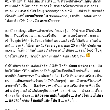
#1
- วันนี้คนไม่ค่อยเยอะเท่าไหร่ ... ระหว่างที่กำลังเดินดุ่ยๆไปลาน
หมีแพนด้า ก็เห็นมีรถรับส่งภายในสวนสัตว์บริการด้วย ค่าบริการ
คนละ 20 บาท นั่งได้เรื่อยๆ รถออกทุก 15 นาที ... แต่สำหรับขจรแล้ว
เรื่องเดินแค่นี้
สบายม๊ากกก
ไป dreamworld , เขาดิน , safari world
ไม่เคยต้องใช้บริการคับ
สบายม๊ากกกก
เคยศึกษาข้อมูลหมีแพนด้ามาก่อน ก็พอจะรู้ว่า 90% ของชีวิตมันคือ
กิน ... กินเสร็จนอน ... นอนเสร็จกิน ... เพราะฉะนั้นเราต้องกะเวลา
เข้าไปดูมันให้ดีๆ ในจังหวะที่มันตื่นนอนแล้ว (ซึ่งก็คือจังหวะกินนั่น
ล่ะ) ... ว่าแล้วก็นั่งอ่านหนังสือรอ อยู่ข้างนอก 20 นาทีได้ ซักพัก จอ
monitor ก็เห็นว่ามันตื่นแล้ว กำลังจะเดินไปกินๆ ... เราก็วิ่งเข้าไปดู
ข้างในทันทีครับ (ค่าเข้าเฉพาะแพนด้า คนละ 50 บาท)
ซึ่งก็ไม่ผิดหวัง มันนั่งกินตัวอ้วนให้เห็นไกล้ๆเล๊ยยย น่ารักสุดๆอ่ะ มัน
กินไม้ไผ่แข็งโป๊กเหมือนกำลังกินกูลิโกะป๊อกกี้ยังไงอย่างงั้น ... หลัง
จากที่มันกินอาหารหลักจนอิ่มแล้ว ก็จะต้องไปกินอาหารเสริมต่อข้าง
บน ... แต่ก็พอจะเห็นว่ามันกำลังยืนกินๆอยู่ .. แต่แล้วภาพที่ไม่น่าเชื่อ
สายตาก็เกิดขึ้น ... เมื่อเจ้าช่วงช่วงกินอาหารเสริมเข้าปากทีละชิ้น
อย่างช้าๆ .. แล้วมันก็ค่อยๆกินอย่างช้าลง .. ช้าลง ... ช้าลง ... เคี้ยว
ช้าลง เคี้ยวช้าลง ...
ล้วร่างกายมันก็หยุดนิ่ง ... ลำตัวโงนเงนไปมา
... แล้วหัวก็ตกลง โขกกับพื้นดัง โป๊ก !!
... แล้วก็ ...