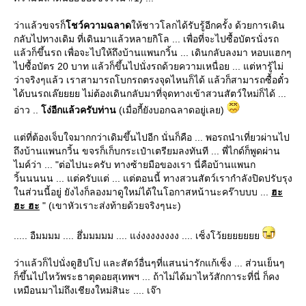
ว่าแล้วขจรก็
ชว์ความฉลาด
ห้ชาวโลกได้รับรู้อีกครั้ง ด้วยการเดิน
กลับไปทางเดิม ที่เดินมาแล้วหลายกิโล ... เพื่อที่จะไปซื้อบัตรนั่งรถ
ล้วก็ขึ้นรถ เพื่อจะไปให้ถึงบ้านแพนกวิ้น ... เดินกลับลงมา หอบแฮกๆ
ไปซื้อบัตร 20 บาท แล้วก็ขึ้นไปนั่งรถด้วยความเหนื่อย ... แต่หารู้ไม่
ว่าจริงๆแล้ว เราสามารถโบกรถตรงจุดไหนก็ได้ แล้วก็สามารถซื้อตั๋ว
ได้บนรถเล๊ยยยย ไม่ต้องเดินกลับมาที่จุดทางเข้าสวนสัตว์ใหม่ก็ได้ ...
อ่าว ..
ง่อีกแล้วครับท่าน
(เมื่อกี้ยังบอกฉลาดอยู่เลย)
ต่ที่ต้องเจ็บใจมากกว่าเดิมขึ้นไปอีก นั่นก็คือ ... พอรถนำเที่ยวผ่านไป
ถึงบ้านแพนกวิ้น ขจรก็เก็บกระเป๋าเตรียมลงทันที ... พี่ไกด์ก็พูดผ่าน
ไมค์ว่า ... "ต่อไปนะครับ ทางซ้ายมือของเรา นี่คือบ้านแพนก
วิ้นนนนน ... แต่ครับแต่ ... แต่ตอนนี้ ทางสวนสัตว์เรากำลังปิดปรับรุง
นส่วนนี้อยู่ ยังไงก็ลองมาดูใหม่ได้ในโอกาสหน้านะคร๊าบบบ ...
ฮะ
ฮะ ฮะ
" (เขาหัวเราะส่งท้ายด้วยจริงๆนะ)
..... อืมมมม .... ฮึ่มมมมม .... แง่งงงงงงงง .... เซ็งโว้
ว่าแล้วก็ไปนั่งดูฮิปโป และสัตว์อื่นๆที่แสนน่ารักแก้เซ็ง ... ส่วนเย็นๆ
ก็ขึ้นไปไหว้พระธาตุดอยสุเทพฯ ... ถ้าไม่ได้มาไหว้สักการะที่นี่ ก็คง
เหมือนมาไม่ถึงเชียงใหม่สินะ .... เจ๊า