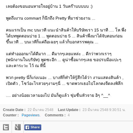
เลยต้องขอนอนหายใจอยู่บ้าน 1 วันคร๊าบบบบบ :)
พูดถึงงาน commart ก็นึกถึง Pretty ที่มาช่วยงาน ...
คนแรกเป็น mc บนเวที แนะนำสินค้าให้บริษัทเรา 15 นาที .... โห พึ่ง
ได้บทพูดตอนบ่าย 1 ... พูดตอนบ่าย 5 ... สินค้าพึ่งมาได้จับตอนก่อน
ขึ้นเวที ... บนเวทีก็แค่ถือเฉยๆ แล้วก็บอกสรรพคุณ ...
ต่ทำอออกมาได้ดีมาก ... ดีมากๆเลยแหล่ะ .. ดีกว่าพวกเราๆ
(พนักงานในบริษัท) พูดซะอีก ... ดูน่าซื้อมากๆเลย ขอปรบมือแปะๆ
ละคาระวะ ไว้ ณ ที่นี้
พวก pretty นี่ก็เก่งเนอะ ... บางทีก็ทำให้รู้สึกได้ว่า งานแสดงสินค้า ,
เปิดตัว , โชว์อะไรสวยๆงามๆนี่ ... ขาดพวกเธอไปโลกคงจืดลงพิลึก
.... อย่างน้อยเวลามองไป มันก็ดูแล้ว ชุ่มชื่นหัวจาย อิๆ ^__^
Create Date :
22 มีนาคม 2548
Last Update :
23 มีนาคม 2548 9:30:51 น.
Counter :
Pageviews.
Comments :
4