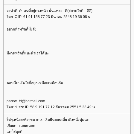
จงทำดี..กับคนที่อยู่ตรงหน้า นั่นแหละ...ดี(สบายใจดี....อิอิ)
ดย: O IP: 61.91.158.77 23 มีนาคม 2548 19:36:08 น.
อยากทำพริตตี้มั้งจัง
มีงานพริตตี้แนะนำเราได้นะ
ตอนนี้ปนโคโยตี้อยุกะหนื่อยเหมือนกัน
parew_td@hotmail.com
ดย: diizzo IP: 58.9.191.77 12 ธันวาคม 2551 5:23:49 น.
ช่ๆเหนื่อยจริงๆขนาดเราเริมยืนตอนเที่ยวถึงหนึ่งทุ่มนะ
เกือยตายเลยแหละ
ต่ก็สนุกดี