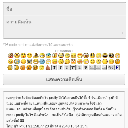
*ใช้ code html ตกแต่งข้อความได้เฉพาะสมาชิก
+
Emotion
+
เหอๆๆว่าแล้วต้องติดอกติดใจ pretty ถึงได้อดทนยืนได้ตั้ง 4 วัน...มียาบำรุงดี-ดี
นี่เอง...อย่างนี้ฉายา...หนุ่มหื่น..เอ้ยหนุ่มหล่อ .นี่คงเหมาะกะโจชิแล้ว
หละ...เอ...แล้วคนที่อยู่เบื้องหลังความสำเร็จ...รู้ว่าทำงานสดชื่นทั้ง 4 วันเป็น
เพราะ pretty ไม่ใช่ตัวเค้าเนี่ย....จะเป็นยังไงน๊อ....(น่าคิดอยู่เหมือนกันนะว่าจะเกิด
อะไรขึ้น) อิอิ
ดย: ยูริ IP: 61.91.158.77 23 มีนาคม 2548 13:34:15 น.