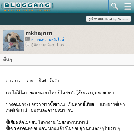
mkhajorn
ฝากข้อความหลังไมค์
ผู้ติดตามบล็อก : 1 คน
ตื่นๆ
ฮาวววว ... ง่วง ... งึมงำ งึมงำ ...
เคยไม๊ที่ไม่ว่าจะนอนเท่าไหร่ ก็ไม่พอ ยังรู้สึกง่วงอยู่ตลอดเวลา ...
บางคนมักจะบอกว่า พวก
ขี้เซา
เนี่ย เป็นพวก
ขี้เกียจ
... แต่ผมว่าขี้เซา
กับขี้เกียจเนี่ย มันคนละความหมายกัน ...
ขี้เกียจ
คือไม่ขยัน ไม่ทำงาน ไม่ยอมทำนู่นทำนี่
ขี้เซา
คือคนที่ชอบนอน นอนแล้วก็ไม่ชอบลุก นอนต่อๆๆไปเรื่อยๆ