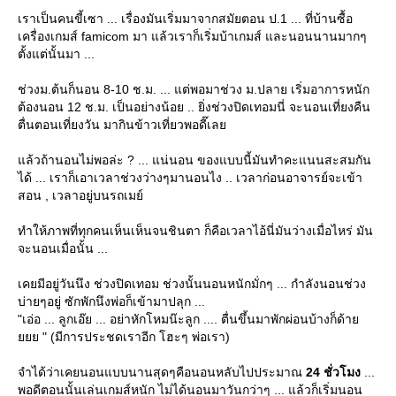
เราเป็นคนขี้เซา ... เรื่องมันเริ่มมาจากสมัยตอน ป.1 ... ที่บ้านซื้อ
เครื่องเกมส์ famicom มา แล้วเราก็เริ่มบ้าเกมส์ และนอนนานมากๆ
ตั้งแต่นั้นมา ...
ช่วงม.ต้นก็นอน 8-10 ช.ม. ... แต่พอมาช่วง ม.ปลาย เริ่มอาการหนัก
ต้องนอน 12 ช.ม. เป็นอย่างน้อย .. ยิ่งช่วงปิดเทอมนี่ จะนอนเที่ยงคืน
ตื่นตอนเที่ยงวัน มากินข้าวเที่ยวพอดี๊เล
ล้วถ้านอนไม่พอล่ะ ? ... แน่นอน ของแบบนี้มันทำคะแนนสะสมกัน
ได้ ... เราก็เอาเวลาช่วงว่างๆมานอนไง .. เวลาก่อนอาจารย์จะเข้า
สอน , เวลาอยู่บนรถเมย์
ทำให้ภาพที่ทุกคนเห็นเห็นจนชินตา ก็คือเวลาไอ้นี่มันว่างเมื่อไหร่ มัน
จะนอนเมื่อนั้น ...
เคยมีอยู่วันนึง ช่วงปิดเทอม ช่วงนั้นนอนหนักมั่กๆ ... กำลังนอนช่วง
บ่ายๆอยู่ ซักพักนึงพ่อก็เข้ามาปลุก ...
"เอ่อ ... ลูกเอ๊ย ... อย่าหักโหมน๊ะลูก .... ตื่นขึ้นมาพักผ่อนบ้างก็ด้า
" (มีการประชดเราอีก โฮะๆ พ่อเรา)
จำได้ว่าเคยนอนแบบนานสุดๆคือนอนหลับไปประมาณ
24 ชั่วโมง
...
พอดีตอนนั้นเล่นเกมส์หนัก ไม่ได้นอนมาวันกว่าๆ ... แล้วก็เริ่มนอน