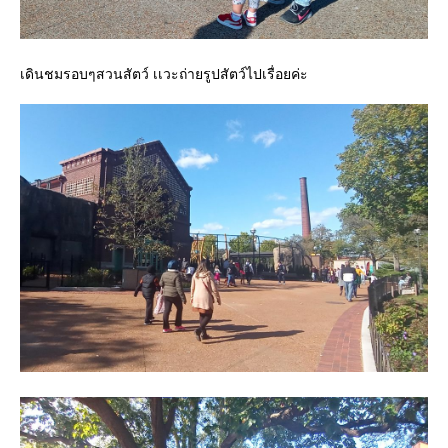
เดินชมรอบๆสวนสัตว์ เเวะถ่ายรูปสัตว์ไปเรื่อยค่ะ