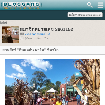
{afp}
สมาชิกหมายเลข 3661152
ฝากข้อความหลังไมค์
ผู้ติดตามบล็อก : 7 คน
สวนสัตว์ "ลินคอล์น พาร์ค" ชิคาโก