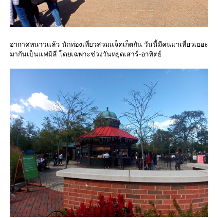
อากาศหนาวเเล้ว นักท่องเที่ยวสวมเเจ็คเก็ตกัน วันนี้มีคนมาเที่ยวเยอะ
มากันเป็นเเฟมิลี่ โดยเฉพาะช่วงวันหยุดเสาร์-อาทิตย์