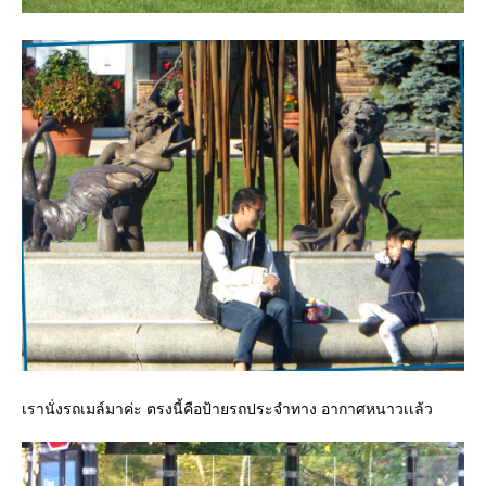
เรานั่งรถเมล์มาค่ะ ตรงนี้คือป้ายรถประจำทาง อากาศหนาวเเล้ว