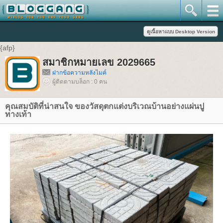
{afp}
สมาชิกหมายเลข 2029665
ฝากข้อความหลังไมค์
ผู้ติดตามบล็อก : 0 คน
คุณสมบัติที่น่าสนใจ ของวัสดุตกแต่งบริเวณบ้านอย่างแผ่นปู
ทางเท้า