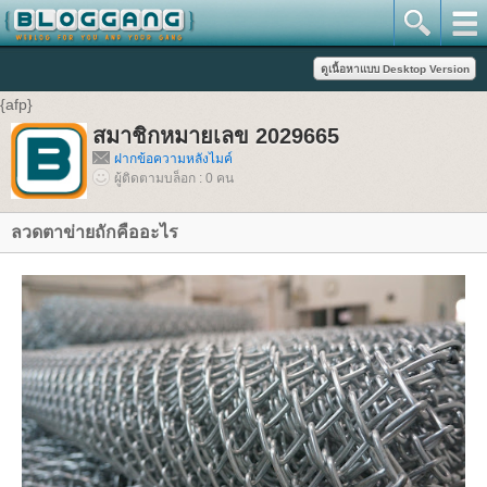
{afp}
สมาชิกหมายเลข 2029665
ฝากข้อความหลังไมค์
ผู้ติดตามบล็อก : 0 คน
ลวดตาข่ายถักคืออะไร