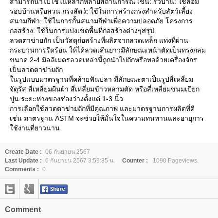
สามารถนำไปใช้ในหลากหลายสถานการณ์ เช่น: รั้วบ้าน: ใช้ล้อม
รอบบ้านหรือสวน กรงสัตว์: ใช้ในการสร้างกรงสำหรับสัตว์เลี้ยง
สนามกีฬา: ใช้ในการกั้นสนามกีฬาเพื่อความปลอดภัย โครงการ
สรุป
ก่อสร้าง: ใช้ในการแบ่งเขตพื้นที่ก่อสร้างต่างๆ
ลวดตาข่ายถัก เป็นวัสดุก่อสร้างที่ผลิตจากลวดเหล็ก แท่งที่ผ่าน
กระบวนการรีดร้อน ให้ได้ลวดเส้นยาวมีลักษณะหน้าตัดเป็นทรงกลม
ขนาด 2-4 มิลลิเมตรลวดเหล่านี้ถูกนําไปถักหรือทอด้วยเครื่องจักร
เป็นลวดตาข่ายถัก
ในรูปแบบมาตรฐานที่คล้ายฟันปลา มีลักษณะตาเป็นรูปสี่เหลี่ยม
จัตุรัส สี่เหลี่ยมผืนผ้า สี่เหลี่ยมข้าวหลามตัด หรือสี่เหลี่ยมขนมเปียก
ปูน ระยะห่างของช่องว่างตั้งแต่ 1-3 นิ้ว
การเลือกใช้ลวดตาข่ายถักที่มีคุณภาพ และมาตรฐานการผลิตที่ดี
เช่น มาตรฐาน ASTM จะช่วยให้มั่นใจในความทนทานและอายุการ
ใช้งานที่ยาวนาน
Create Date :
06 กันยายน 2567
Last Update :
6 กันยายน 2567 3:59:35 น.
Counter :
1090 Pageviews.
Comments :
0
Comment