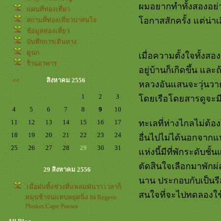
ผมอยากทำทั้งสองอย่าง
ผนที่ท่องเที่ยว
อกาสสักครั้ง แต่น่าเ
สถานที่ท่องเที่ยวน่าสนใจ
ข้อมูลท่องเที่ยว
บันทึกการเดินทาง
ดูนก
เมื่อความตั้งใจทั้งส
ร้านอาหาร
อยู่บ้านก็เกิดขึ้น แล
<<
สิงหาคม 2556
หลวงอันแสนจะวุ่นวาย
1
2
3
ดยเรือโดยสารดูจะมีคว
4
5
6
7
8
9
10
11
12
13
14
15
16
17
ทะเลที่ห่างไกลไม่ต้
18
19
20
21
22
23
24
อื่นไปไม่ได้นอกจากแห
25
26
27
28
29
30
31
ห่งนี้มีที่พักระดับชั
ตัดสินใจเลือกมาพักผ่อน
29 สิงหาคม 2556
นาน ประกอบกับเป็นรี
เมื่อฝนทิ้งช่วงที่แหลมพันวา เวลาก็
สนใจที่จะไปทดลองใช้บ
หมุนช้าจนแทบหยุดนิ่ง ณ Regent
Phuket Cape Panwa