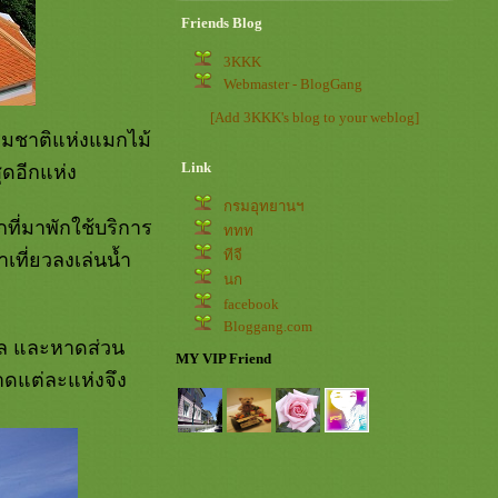
Friends Blog
3KKK
Webmaster - BlogGang
[Add 3KKK's blog to your weblog]
รมชาติแห่งแมกไม้
Link
ุดอีกแห่ง
กรมอุทยานฯ
กที่มาพักใช้บริการ
ททท
ทีจี
ที่ยวลงเล่นน้ำ
นก
facebook
Bloggang.com
ะเล และหาดส่วน
MY VIP Friend
าดแต่ละแห่งจึง