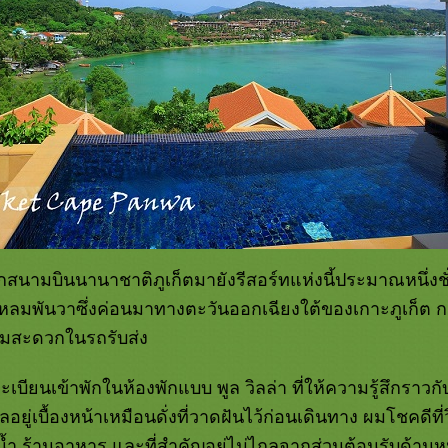
นามบินนานาชาติภูเก็ตมายังรีสอร์ทแห่งนี้ประมาณหนึ่งชั่
นแหลมพันวาซึ่งค่อนมาทางตะวันออกเฉียงใต้ของเกาะภูเก็ต
ามสะดวกในรถรับส่ง
เบียนเข้าพักในห้องพักแบบ พูล วิลล่า ที่ให้ความรู้สึกราวกับ
อยู่เบื้องหน้าเหมือนดั่งที่วาดฝันไว้ก่อนเดินทาง ผมโชคดีที่วิ
ำ ร้านอาหาร และที่สำคัญอยู่ไม่ไกลจากส่วนต้อนรับด้านห