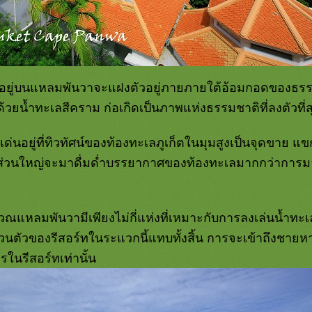
ตั้งอยู่บนแหลมพันวาจะแฝงตัวอยู่ภายภายใต้อ้อมกอดของธร
ยน้ำทะเลสีคราม ก่อเกิดเป็นภาพแห่งธรรมชาติที่ลงตัวที่ส
เด่นอยู่ที่ทิวทัศน์ของท้องทะเลภูเก็ตในมุมสูงเป็นจุดขาย แข
ส่วนใหญ่จะมาดื่มด่ำบรรยากาศของท้องทะเลมากกว่าการมาเ
วณแหลมพันวามีเพียงไม่กี่แห่งที่เหมาะกับการลงเล่นน้ำท
ตัวของรีสอร์ทในระแวกนี้แทบทั้งสิ้น การจะเข้าถึงชายห
รในรีสอร์ทเท่านั้น