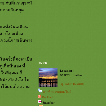
้สมกับที่นานๆจะมี
สียดายวันหยุด
เลทั้งวันเสมือน
่ห่างไกลเมือง
่วงนี้การเดินทาง
ครั้งนี้คงจะเป็น
3KKK
ก็ตนั่นเอง ที่
Location :
 ในที่สุดผมก็
กรุงเทพ Thailand
เพิ่งเปิดตัวไปไม่
[ดู Profile ทั้งหมด]
ทำให้ผมเกิดความ
ฝากข้อความหลังไมค์
Rss Feed
Smember