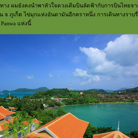
ินทาง ผมยังคงนำพาหัวใจดวงเดิมบินลัดฟ้ากับการบินไทย
น จ ภูเก็ต ไข่มุกแห่งอันดามันอีกคราหนึ่ง การเดินทางราบ
 Panwa แห่งนี้