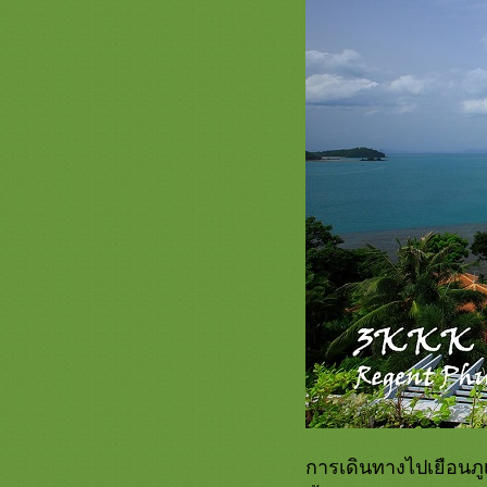
อีกหนึ่งวันพักผ่อน ณ เชอราตัน แก
รนด์ ลากูนา ภูเก็ต
กับความรู้สึกเดิมๆ ที่สวนเมืองพร
ดื่มด่ำความสุขใจกาย @SHERATON
KRABI BEACH RESORT
สงทองเบิกฟ้า ณ ไร่แสงอรุณ
ช่วงเวลาหนึ่ง ณ ดิ อิมพีเรียล รีสอร์ท
อนด์ สปา เกาะสมุ
ภาพบรรยากาศ @SHERATON
PATTAYA RESORT ที่อยากนำมาฝาก
ฮิลตัน หัวหิน รีสอร์ท แอน สปา
รงแรม แม่น้ำ กระบี่
คอกวาง บีช รีสอร์ท
เกาะหมากโคโค เคป
รงแรมหาดทอง ประจวบฯ
การเดินทางไปเยือนภูเก