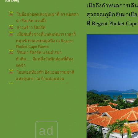
All Blog
เมื่อถึงกำหนดการเด
สุวรรณภูมิกลับมาเยือ
นอ้อมกอดแห่งขุนเขาที่ ลา ทอสคา
น่า รีสอร์ท สวนผึ้ง
ที่ Regent Phuket Cape
อ่าวพร้าว รีสอร์ท
เมื่อฝนทิ้งช่วงที่แหลมพันวา เวลาก็
หมุนช้าจนแทบหยุดนิ่ง ณ Regent
Phuket Cape Panwa
วีรันดา รีสอร์ท แอนด์ สปา
หัวหิน.......อีกหนึ่งวันพักผ่อนที่ต้อง
จดจำ
อบกอดท้องฟ้า อิงแอบธรรมชาติ
ห่งขุนเขา ณ บ้านม่อนม่วน
เมื่อวันเวลาเวียนกลับมาอีกครั้ง ณ วัง
น้ำเขียว..................................Timeless
Moment
Renaissance Phuket Resort & Spa วัน
พักผ่อนในห้วงเวลาแห่งการเตือนภั
สึนามิ
JW Marriott Khao Lak Resort and Spa
ad
................วันพักผ่อนหลังเจ็ดปีผ่าน กว่า
จะทำใจให้ยอมรับ