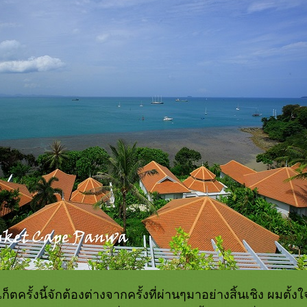
็ตครั้งนี้จักต้องต่างจากครั้งที่ผ่านๆมาอย่างสิ้นเชิง ผมตั้