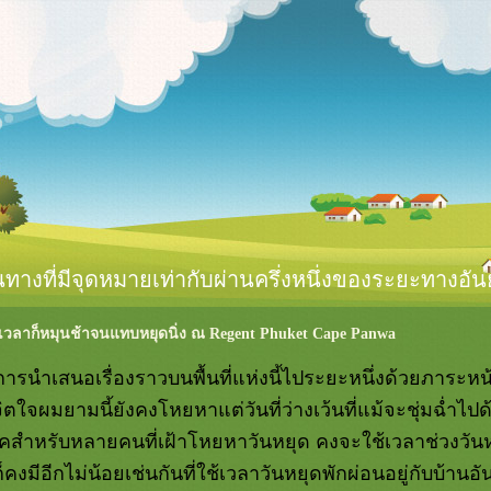
นทางที่มีจุดหมายเท่ากับผ่านครึ่งหนึ่งของระยะทางอั
วา เวลาก็หมุนช้าจนแทบหยุดนิ่ง ณ Regent Phuket Cape Panwa
บการนำเสนอเรื่องราวบนพื้นที่แห่งนี้ไประยะหนึ่งด้วยภาระหน้าท
 จิตใจผมยามนี้ยังคงโหยหาแต่วันที่ว่างเว้นที่แม้จะชุ่มฉ่ำ
สรรคสำหรับหลายคนที่เฝ้าโหยหาวันหยุด คงจะใช้เวลาช่วงว
็คงมีอีกไม่น้อยเช่นกันที่ใช้เวลาวันหยุดพักผ่อนอยู่กับบ้านอัน