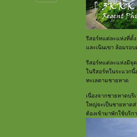
ฮอลิเดย์ อินน์ พัทยา อีกหนึ่งทางเลือก
สำหรับที่พักบนถนนเลียบชายหาด
พัทยา
อลีนตา รีสอร์ท ปราณบุรี........วันพัก
ผ่อนสามวันสองคืนกับสองฤดูที่แตก
ต่าง
รีสอร์ทแต่ละแห่งที่
อมารี หัวหิน...........อีกครั้งที่ปล่อยใจ
ละเนินเขา ล้อมรอบด้ว
ห้ใหลไปกับสายน้ำในวันที่ว่างเว้น
อนันตรา รีสอร์ท แอนด์ สปา
รีสอร์ทแต่ละแห่งมีจุด
หัวหิน......ในวันที่ร่างกายและจิตใจยัง
คงโหยหาแต่ทะเล
นรีสอร์ทในระแวกนี้
หัวหิน แมริออท รีสอร์ท แอนด์
ทะเลตามชายหาด
สปา.......ปล่อยใจให้ละลายไปกับ
สายน้ำ ในอีกวันพักผ่อนที่แสนเรียบ
เนื่องจากชายหาดบริเ
ง่า
Evason Hua Hin......................พักกา
หญ่จะเป็นชายหาดส่วน
ละใจในวันที่ว่างเว้นกับทะเลปราณฯ
ต้องเข้ามาพักใช้บริกา
ประสบการณ์ครั้งแรกกับวันพักผ่อน
ชายทะเล ณ Marriotte Courtyard
ภาพเรื่องราวบางส่วนกับประสบการณ์
ครั้งแรกที่เชอร์ราตัน หัวหิน