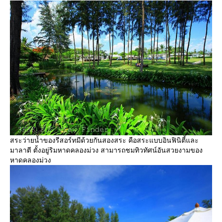
สระว่ายน้ำของรีสอร์ทมีด้วยกันสองสระ คือสระแบบอินฟินิตี้และ
มาลาตี ตั้งอยู่ริมหาดคลองม่วง สามารถชมทิวทัศน์อันสวยงามของ
หาดคลองม่วง