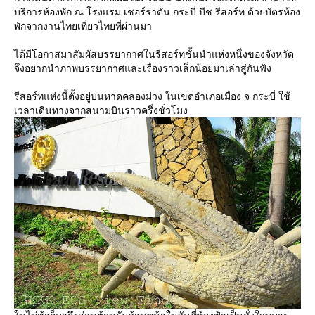
บริการห้องพัก ณ โรงแรม เชอร์ราตัน กระบี่ บีช รีสอร์ท ด้วยบัตรห้อง
พักจากงานไทยเที่ยวไทยที่ผ่านมา
ได้มีโอกาสมาสัมผัสบรรยากาศในรีสอร์ทชั้นนำแห่งหนึ่งของจังหวัด
จึงอยากนำภาพบรรยากาศและเรื่องราวเล็กน้อยมาเล่าสู่กันฟัง
รีสอร์ทแห่งนี้ตั้งอยู่บนหาดคลองม่วง ในเขตอำเภอเมือง จ กระบี่ ใช้
เวลาเดินทางจากสนามบินราวครึ่งชั่วโมง