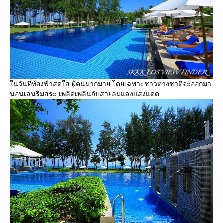
นวันที่ท้องฟ้าสดใส ผู้คนมากมาย โดยเฉพาะชาวต่างชาติจะออกมา
นอนเล่นริมสระ เพลิดเพลินกับสายลมแลงแสงแดด