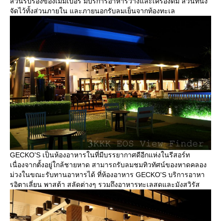
ส่วนรับรองของเมมเบอร์ มีบริการอาหารว่างและเครื่องดื่ม ส่วนที่นั่ง
จัดไว้ทั้งส่วนภายใน และภายนอกรับลมเย็นจากท้องทะเล
GECKO'S เป็นห้องอาหารในที่มีบรรยากาศดีอีกแห่งในรีสอร์ท
เนื่องจากตั้งอยู่ใกล้ชายหาด สามารถรับลมชมทิวทัศน์ของหาดคลอง
ม่วงในขณะรับทานอาหารได้ ที่ห้องอาหาร GECKO'S บริการอาหา
รอิตาเลี่ยน พาสต้า สลัดต่างๆ รวมถึงอาหารทะเลสดและมังสวิรัส