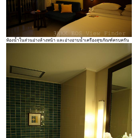
ห้องน้ำในส่วนอ่างล้างหน้า และอ่างอาบน้ำเครืองสุขภัณฑ์ครบครัน