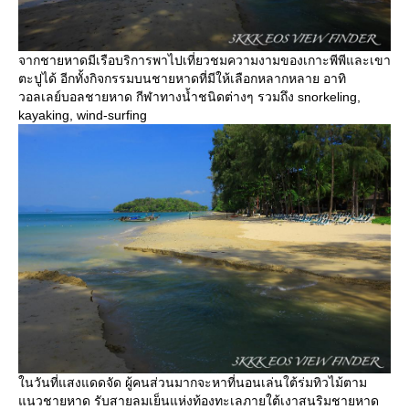
จากชายหาดมีเรือบริการพาไปเที่ยวชมความงามของเกาะพีพีและเขา
ตะปูได้ อีกทั้งกิจกรรมบนชายหาดที่มีให้เลือกหลากหลาย อาทิ
วอลเลย์บอลชายหาด กีฬาทางน้ำชนิดต่างๆ รวมถึง snorkeling,
kayaking, wind-surfing
นวันที่แสงแดดจัด ผู้คนส่วนมากจะหาที่นอนเล่นใต้ร่มทิวไม้ตาม
นวชายหาด รับสายลมเย็นแห่งท้องทะเลภายใต้เงาสนริมชายหาด