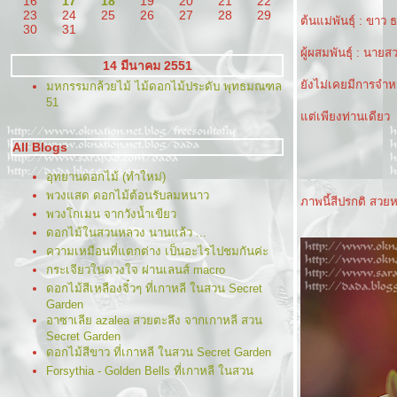
16
17
18
19
20
21
22
23
24
25
26
27
28
29
ต้นแม่พันธุ์ : ขาว
30
31
ผู้ผสมพันธุ์ : นายสว
14 มีนาคม 2551
ังไม่เคยมีการจำหน
มหกรรมกล้วยไม้ ไม้ดอกไม้ประดับ พุทธมณฑล
51
ต่เพียงท่านเดียว
All Blogs
อุทยานดอกไม้ (ทำใหม่)
พวงแสด ดอกไม้ต้อนรับลมหนาว
ภาพนี้สีปรกติ สว
พวงโกเมน จากวังน้ำเขียว
ดอกไม้ในสวนหลวง นานแล้ว ...
ความเหมือนที่แตกต่าง เป็นอะไรไปชมกันค่ะ
กระเจียวในดวงใจ ผ่านเลนส์ macro
ดอกไม้สีเหลืองจิ๋วๆ ที่เกาหลี ในสวน Secret
Garden
อาซาเลีย azalea สวยตะลึง จากเกาหลี สวน
Secret Garden
ดอกไม้สีขาว ที่เกาหลี ในสวน Secret Garden
Forsythia - Golden Bells ที่เกาหลี ในสวน
Secret Garden