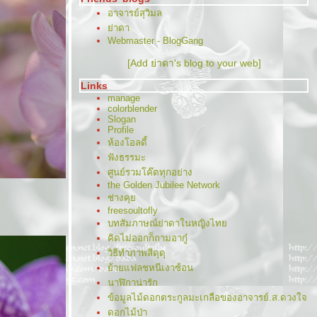
อาจารย์สุวิมล
่าดา
Webmaster - BlogGang
[Add ย่าดา's blog to your web]
Links
manage
colorblender
Slogan
Profile
ห้องโอลดี้
ฟังธรรมะ
ศูนย์รวมโค๊ตทุกอย่าง
the Golden Jubilee Network
ช่างคุ
freesoultofly
บทสัมภาษณ์ย่าดาในหญิงไท
คิดไม่ออกก็ถามอากู๋
วิธีทำภาพสีดุดุ
้ายแฟลชหนีเงาซ้อน
นาฬิกาน่ารัก
ข้อมูลไม้ดอกตระกูลมะเกลือของอาจารย์.ส.ดวงใจ
ดอกไม้ป่า