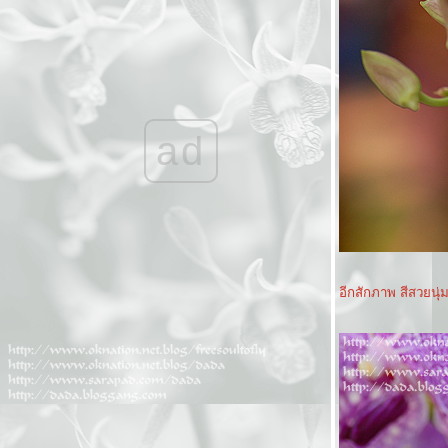
ดอกบ๊วย Prunus mume ที่เกาหลี ในสวน
Secret Garden
รักแรกพบ ที่เกาหลี
ดอกไม้สีชมพู จากทริปเชียงรา
ดอกไม้สีเหลือง จากทริปเชียงรา
ดอกไม้สีม่วงจากทริปเชียงรา
บัว ที่สวนหลวงในวันเหงาๆ
ad
มวลดอกไม้ในสวน
ดอกไม้,กระรอก และกะปอม จากสวนสราญรมย์
ดอกไม้หลากสีจากกรีซ
ดอกไม้สีเหลือง จากกรีซ
ดอกไม้สีม่วง จาก กรีซ
in love with flowers from greece ตอนที่ 2
I love macro! Guara so cute from Aus
ดอกบัว หลายพันธุ์มาแล้วจ๊ะ +เอาลิงค์มาฝาก
อีกสักภาพ สีสวยนุ่ม
จกแบนเน่อร์เวบดอกไม้+แบนเน่อร์บล๊อกแกง
ค์ ของย่าดา
I love macro ! ภาค Parsley จาก ออส
นำมวลดอกไม้มาคลายเหงา
กุหลาบจากงานมหกรรมกล้วยไม้นานาชาติ
มหัศจรรย์กล้วยไม้นานาชาติ The Amazing
Orchid Beyond Frontier ตอน 2