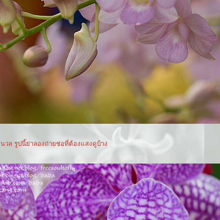
นวล รูปนี้ย่าลองถ่ายช่อที่ต้องแสงดูบ้าง