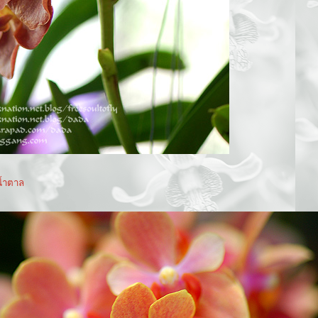
้ำตาล