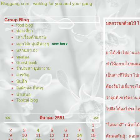
Bloggang.com : weblog for you and your gang
Group Blog
มหกรรมกล้วยไม้ ไ
food blog
ท่องเที่ยว
เล่าเรื่องด้วยภาพ
ดอกไม้กลุ่มสีต่างๆ
หลานย่าเอง
่าได้เข้าไปอ่านแล
ทดลอง
Guest book
ทำให้อยากไปชมแล
รักประสา บุปผางาม
สารบัญ
เป็นสารถีให้ย่า ไปเม
บันทึก
ต้องรีบไปเดี๋ยวจะ
ลิงค์ของเพื่อนๆ
นำเสนอ
ว่าจุดที่เขาจัดงา
Topical blog
ไปถึงก็ต้องไปชมไฮ
<<
มีนาคม 2551
>>
"โสมสวลี" กล้วยไม
1
2
3
4
5
6
7
8
9
10
11
12
13
14
15
ต้นพ่อพันธุ์ : คอ