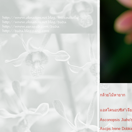
กล้วยไม้หายาก
อสโคนอปซิส"เจียโ
Asconopsis Jiaho'
Ascps.Irene Dobki