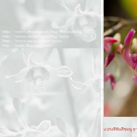
เอาดอกไม้มาฝาก (โผล่มากันลืม)
รวม2
ดอกไม้สีชมพู
ดอกไม้สีเหลือง
รวม
landscape ที่สวนหลวง
ดอกไม้สีม่วง
ดอกไม้สีขาว
เอารูปทิวลิปมาแจกค่ะ
ปรงสีฟันสีชมพู ย