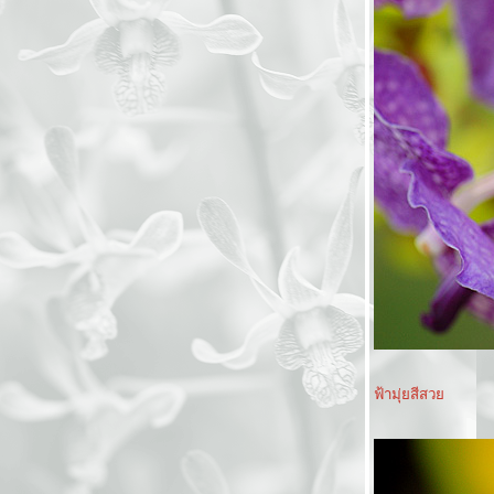
มหัศจรรย์กล้วยไม้นานาชาติ The Amazing
Orchid Beyond Frontier part 1
In my mom's garden part 2รูปหล่อหินทรา
พระพิฆเนศวร
In my mom's garden part 1(พรมดอกปีบ)
ทองอุไร เหลืองวิไลละออตา
เหลืองอินเดีย แย้มบาน
ามเมื่อช่วงต้นและปลายของวัยมาบรรจบ
มหกรรมกล้วยไม้ ไม้ดอกไม้ประดับ พุทธมณฑล
51 ตอนที่ 3
มหกรรมกล้วยไม้ ไม้ดอกไม้ประดับ พุทธมณฑล
51 ตอนที่ 2
มหกรรมกล้วยไม้ ไม้ดอกไม้ประดับ พุทธมณฑล
51
กัลปพฤกษ์ ไม้แห่งการอธิษฐาน
บัวนานาชาติ เฉลิมพระเกียรติฯ ที่สวนหลวงร.๙
กล้วยไม้ที่สยามพารากอน ตอน2
กล้วยไม้ที่สยามพารากอน
ฟ้ามุ่ยสีสว
ปฎิทิน 2006
จกแบนเน่อร์ เวบดอกไม้ ของย่าดา
อุทยานดอกไม้
ฝากไว้ในใจเธอ