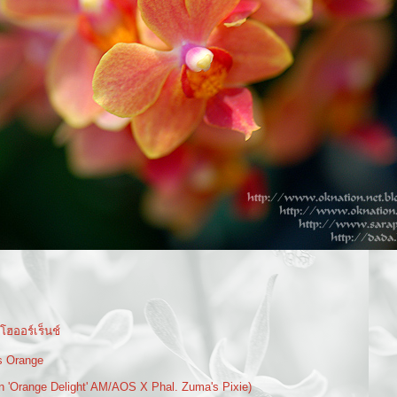
ฮออร์เร็นช์
s Orange
n 'Orange Delight' AM/AOS X Phal. Zuma's Pixie)