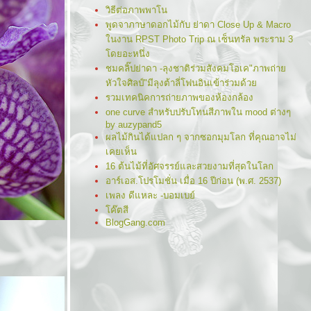
วิธีต่อภาพพาโน
พูดจาภาษาดอกไม้กับ ย่าดา Close Up & Macro
นงาน RPST Photo Trip ณ เซ็นทรัล พระราม 3
ดยอะหนึ่ง
ชมคลิ๊ปย่าดา -ลุงชาติร่วมสังคมโอเค"ภาพถ่า
หัวใจศิลป์"มีลุงต้าลี่โฟนอินเข้าร่วมด้ว
รวมเทคนิคการถ่ายภาพของห้องกล้อง
one curve สำหรับปรับโทนสีภาพใน mood ต่างๆ
by auzypand5
ผลไม้กินได้แปลก ๆ จากซอกมุมโลก ที่คุณอาจไม่
เคยเห็น
16 ต้นไม้ที่อัศจรรย์และสวยงามที่สุดในโลก
อาร์เอส.โปรโมชั่น เมื่อ 16 ปีก่อน (พ.ศ. 2537)
เพลง ดีแหละ -บอมเบย์
ค๊ตสี
BlogGang.com