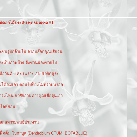
ม้ดอกไม้ประดับ พุทธมณฑล 51
ะชมรูปกล้วยไม้ จากบล๊อกคุณเสือจุ่น
ะเก็บภาพบ้าง จึงชวนน้องชายไป
ื่อวันที่ 6 ค่ะ เพราะ 7-9 ย่าติดธุระ
ไม่ได้ชมเอา ตอนไปก็ยังไม่ทราบหรอก
น ตรงไหน อาศัยถามทางคุณเสือจุ่นเอา
ไลท์ก่อน
้สกุลหวายพันธุ์ประทาน
มแพ็คตั้ม โบตาบูล (Dendrobium CTUM. BOTABLUE)