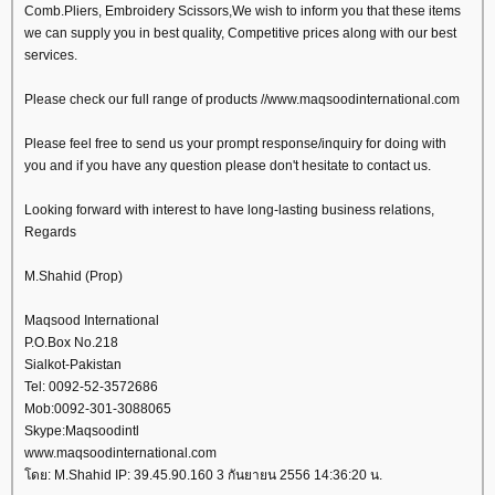
Comb.Pliers, Embroidery Scissors,We wish to inform you that these items
we can supply you in best quality, Competitive prices along with our best
services.
Please check our full range of products //www.maqsoodinternational.com
Please feel free to send us your prompt response/inquiry for doing with
you and if you have any question please don't hesitate to contact us.
Looking forward with interest to have long-lasting business relations,
Regards
M.Shahid (Prop)
Maqsood International
P.O.Box No.218
Sialkot-Pakistan
Tel: 0092-52-3572686
Mob:0092-301-3088065
Skype:Maqsoodintl
www.maqsoodinternational.com
ดย: M.Shahid IP: 39.45.90.160 3 กันยายน 2556 14:36:20 น.