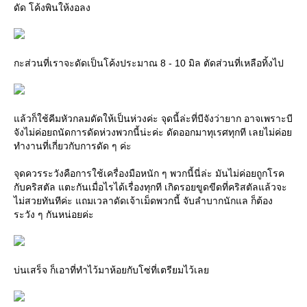
ดัด โค้งพินให้งอลง
กะส่วนที่เราจะดัดเป็นโค้งประมาณ 8 - 10 มิล ตัดส่วนที่เหลือทิ้งไป
ล้วก็ใช้คีมหัวกลมดัดให้เป็นห่วงค่ะ จุดนี้ล่ะที่บีจังว่ายาก อาจเพราะบี
จังไม่ค่อยถนัดการดัดห่วงพวกนี้น่ะค่ะ ดัดออกมาทุเรศทุกที เลยไม่ค่อ
ทำงานที่เกี่ยวกับการดัด ๆ ค่ะ
จุดควรระวังคือการใช้เครื่องมือหนัก ๆ พวกนี้นี่ล่ะ มันไม่ค่อยถูกโรค
กับคริสตัล แตะกันเมื่อไรได้เรื่องทุกที เกิดรอยขูดขีดที่คริสตัลแล้วจะ
ไม่สวยทันทีค่ะ แถมเวลาดัดเจ้าเม็ดพวกนี้ จับลำบากนักแล ก็ต้อง
ระวัง ๆ กันหน่อยค่ะ
บ่นเสร็จ ก็เอาที่ทำไว้มาห้อยกับโซ่ที่เตรียมไว้เล