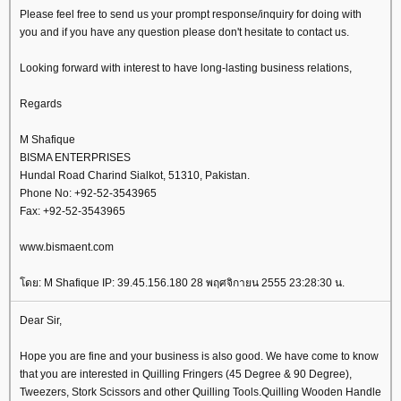
Please feel free to send us your prompt response/inquiry for doing with
you and if you have any question please don't hesitate to contact us.
Looking forward with interest to have long-lasting business relations,
Regards
M Shafique
BISMA ENTERPRISES
Hundal Road Charind Sialkot, 51310, Pakistan.
Phone No: +92-52-3543965
Fax: +92-52-3543965
www.bismaent.com
ดย: M Shafique IP: 39.45.156.180 28 พฤศจิกายน 2555 23:28:30 น.
Dear Sir,
Hope you are fine and your business is also good. We have come to know
that you are interested in Quilling Fringers (45 Degree & 90 Degree),
Tweezers, Stork Scissors and other Quilling Tools.Quilling Wooden Handle