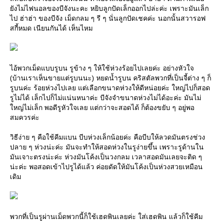
ังไม่ไฟนอลของบีจังนะคะ หยิบลูกปัดเล็กออกไปล่ะค่ะ เพราะมันเล็ก
ไป ฮ่าฮ่า ของบีจัง เม็ดกลม ๆ รี ๆ นั่นลูกปัดเชคค่ะ นอกนั้นสวารอฟ
สกี้หมด เนียนกันได้ เห็นไหม
ไอ้พวกเม็ดแบบรูบน รูข้าง ๆ ให้ใช้ห่วงร้อยไปเลยค่ะ อย่างหัวใจ
(บ้านเราเห็นขายแต่รูบนนะ) หยดน้ำรูบน คริสตัลพวกที่เป็นจี้ต่าง ๆ ก็
รูบนค่ะ ร้อยห่วงไปเลย แต่เลือกขนาดห่วงให้ดีหน่อยค่ะ ใหญ่ไปก็สอด
รูไม่ได้ เล็กไปก็ไม่แน่นหนาค่ะ บีจังจำขนาดห่วงไม่ได้อะค่ะ มันไม่
หญ่ไม่เล็ก พอดีรูหัวใจเลย แต่กว่าจะสอดได้ ก็ต้องขยับ ๆ อยู่พอ
สมควรค่ะ
วิธีง่าย ๆ คือใช้คีมแบน บีบห่วงเล็กน้อยค่ะ คือบีบให้ลวดมันตรงช่วง
ปลาย ๆ ห่วงน่ะค่ะ มันจะทำให้สอดห่วงในรูง่ายขึ้น เพราะรูด้านใน
มันเจาะตรงน่ะค่ะ ห่วงมันโค้งเป็นวงกลม เวลาสอดมันเลยจะติด ๆ
น่ะค่ะ พอสอดเข้าไปรูได้แล้ว ค่อยดัดให้มันโค้งเป็นห่วงสวยเหมือน
เดิม
พวกที่เป็นรูผ่านเม็ดพวกนี้ก็ใช้เฮดพินเลยค่ะ ใส่เฮดพิน แล้วก็ใช้คีม