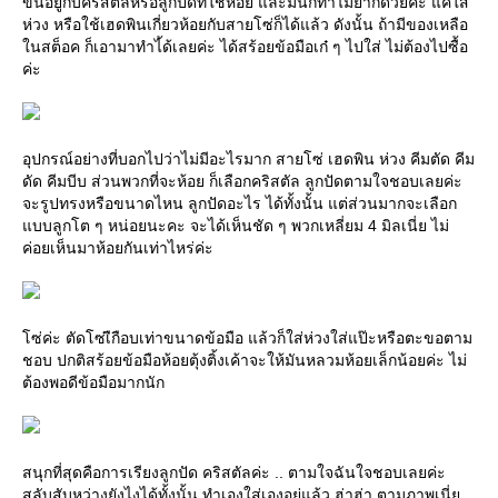
ขึ้นอยู่กับคริสตัลหรือลูกปัดที่ใช้ห้อย และัมันก็ทำไม่ยากด้วยค่ะ แค่ใส่
ห่วง หรือใช้เฮดพินเกี่ยวห้อยกับสายโซ่ก็ได้แล้ว ดังนั้น ถ้ามีของเหลือ
นสต็อค ก็เอามาทำไ้ด้เลยค่ะ ได้สร้อยข้อมือเก๋ ๆ ไปใส่ ไม่ต้องไปซื้อ
ค่ะ
อุปกรณ์อย่างที่บอกไปว่าไม่มีอะไรมาก สายโซ่ เฮดพิน ห่วง คีมตัด คีม
ดัด คีมบีบ ส่วนพวกที่จะห้อย ก็เลือกคริสตัล ลูกปัดตามใจชอบเลยค่ะ
จะรูปทรงหรือขนาดไหน ลูกปัดอะไร ได้ทั้งนั้น แต่ส่วนมากจะเลือก
บบลูกโต ๆ หน่อยนะคะ จะได้เห็นชัด ๆ พวกเหลี่ยม 4 มิลเนี่ย ไม่
ค่อยเห็นมาห้อยกันเท่าไหร่ค่ะ
ซ่ค่ะ ตัดโซ่เืกือบเท่าขนาดข้อมือ แล้วก็ใส่ห่วงใส่แป๊ะหรือตะขอตาม
ชอบ ปกติสร้อยข้อมือห้อยตุ้งติ้งเค้าจะให้มันหลวมห้อยเล็กน้อยค่ะ ไม่
ต้องพอดีข้อมือมากนัก
สนุกที่สุดคือการเรียงลูกปัด คริสตัลค่ะ .. ตามใจฉันใจชอบเลยค่ะ
สลับสับหว่างยังไงได้ทั้งนั้น ทำเองใส่เองอยู่แล้ว ฮ่าฮ่า ตามภาพเนี่