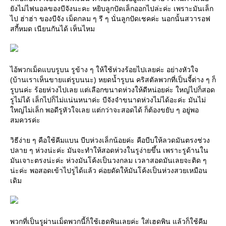
ังไม่ไฟนอลของบีจังนะคะ หยิบลูกปัดเล็กออกไปล่ะค่ะ เพราะมันเล็ก
ไป ฮ่าฮ่า ของบีจัง เม็ดกลม ๆ รี ๆ นั่นลูกปัดเชคค่ะ นอกนั้นสวารอฟ
สกี้หมด เนียนกันได้ เห็นไหม
ไอ้พวกเม็ดแบบรูบน รูข้าง ๆ ให้ใช้ห่วงร้อยไปเลยค่ะ อย่างหัวใจ
(บ้านเราเห็นขายแต่รูบนนะ) หยดน้ำรูบน คริสตัลพวกที่เป็นจี้ต่าง ๆ ก็
รูบนค่ะ ร้อยห่วงไปเลย แต่เลือกขนาดห่วงให้ดีหน่อยค่ะ ใหญ่ไปก็สอด
รูไม่ได้ เล็กไปก็ไม่แน่นหนาค่ะ บีจังจำขนาดห่วงไม่ได้อะค่ะ มันไม่
หญ่ไม่เล็ก พอดีรูหัวใจเลย แต่กว่าจะสอดได้ ก็ต้องขยับ ๆ อยู่พอ
สมควรค่ะ
วิธีง่าย ๆ คือใช้คีมแบน บีบห่วงเล็กน้อยค่ะ คือบีบให้ลวดมันตรงช่วง
ปลาย ๆ ห่วงน่ะค่ะ มันจะทำให้สอดห่วงในรูง่ายขึ้น เพราะรูด้านใน
มันเจาะตรงน่ะค่ะ ห่วงมันโค้งเป็นวงกลม เวลาสอดมันเลยจะติด ๆ
น่ะค่ะ พอสอดเข้าไปรูได้แล้ว ค่อยดัดให้มันโค้งเป็นห่วงสวยเหมือน
เดิม
พวกที่เป็นรูผ่านเม็ดพวกนี้ก็ใช้เฮดพินเลยค่ะ ใส่เฮดพิน แล้วก็ใช้คีม