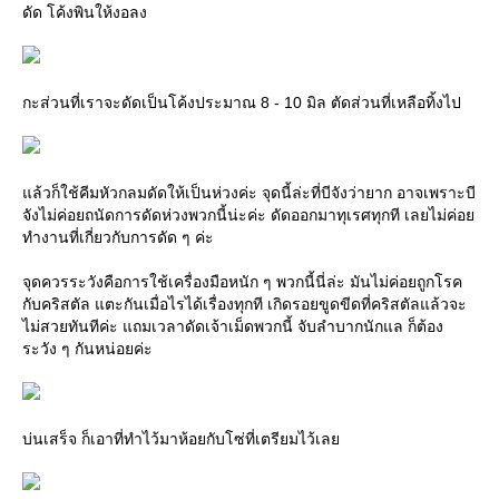
ดัด โค้งพินให้งอลง
กะส่วนที่เราจะดัดเป็นโค้งประมาณ 8 - 10 มิล ตัดส่วนที่เหลือทิ้งไป
ล้วก็ใช้คีมหัวกลมดัดให้เป็นห่วงค่ะ จุดนี้ล่ะที่บีจังว่ายาก อาจเพราะบี
จังไม่ค่อยถนัดการดัดห่วงพวกนี้น่ะค่ะ ดัดออกมาทุเรศทุกที เลยไม่ค่อ
ทำงานที่เกี่ยวกับการดัด ๆ ค่ะ
จุดควรระวังคือการใช้เครื่องมือหนัก ๆ พวกนี้นี่ล่ะ มันไม่ค่อยถูกโรค
กับคริสตัล แตะกันเมื่อไรได้เรื่องทุกที เกิดรอยขูดขีดที่คริสตัลแล้วจะ
ไม่สวยทันทีค่ะ แถมเวลาดัดเจ้าเม็ดพวกนี้ จับลำบากนักแล ก็ต้อง
ระวัง ๆ กันหน่อยค่ะ
บ่นเสร็จ ก็เอาที่ทำไว้มาห้อยกับโซ่ที่เตรียมไว้เล