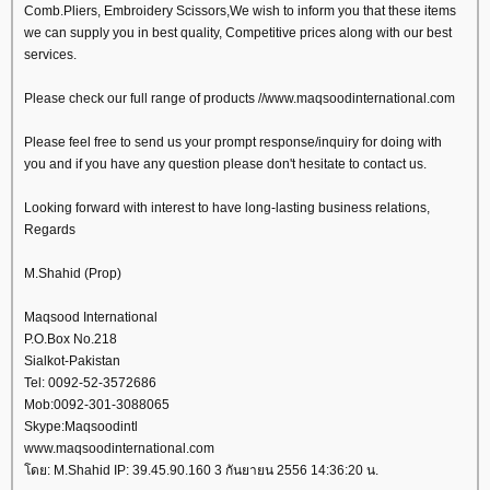
Comb.Pliers, Embroidery Scissors,We wish to inform you that these items
we can supply you in best quality, Competitive prices along with our best
services.
Please check our full range of products //www.maqsoodinternational.com
Please feel free to send us your prompt response/inquiry for doing with
you and if you have any question please don't hesitate to contact us.
Looking forward with interest to have long-lasting business relations,
Regards
M.Shahid (Prop)
Maqsood International
P.O.Box No.218
Sialkot-Pakistan
Tel: 0092-52-3572686
Mob:0092-301-3088065
Skype:Maqsoodintl
www.maqsoodinternational.com
ดย: M.Shahid IP: 39.45.90.160 3 กันยายน 2556 14:36:20 น.