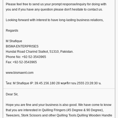
Please feel free to send us your prompt response/inquiry for doing with
you and if you have any question please don't hesitate to contact us.
Looking forward with interest to have long-lasting business relations,
Regards
M Shafique
BISMA ENTERPRISES
Hundal Road Charind Sialkot, 51310, Pakistan.
Phone No: +92-52-3543965
Fax: +92-52-3543965
www.bismaent.com
ดย: M Shafique IP: 39.45.156.180 28 พฤศจิกายน 2555 23:28:30 น.
Dear Sir,
Hope you are fine and your business is also good. We have come to know
that you are interested in Quilling Fringers (45 Degree & 90 Degree),
Tweezers, Stork Scissors and other Quilling Tools.Quilling Wooden Handle