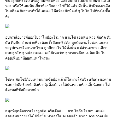
ขึ้นอยู่กับคริสตัลหรือลูกปัดที่ใช้ห้อย และัมันก็ทำไม่ยากด้วยค่ะ แค่ใส่
ห่วง หรือใช้เฮดพินเกี่ยวห้อยกับสายโซ่ก็ได้แล้ว ดังนั้น ถ้ามีของเหลือ
นสต็อค ก็เอามาทำไ้ด้เลยค่ะ ได้สร้อยข้อมือเก๋ ๆ ไปใส่ ไม่ต้องไปซื้อ
ค่ะ
อุปกรณ์อย่างที่บอกไปว่าไม่มีอะไรมาก สายโซ่ เฮดพิน ห่วง คีมตัด คีม
ดัด คีมบีบ ส่วนพวกที่จะห้อย ก็เลือกคริสตัล ลูกปัดตามใจชอบเลยค่ะ
จะรูปทรงหรือขนาดไหน ลูกปัดอะไร ได้ทั้งนั้น แต่ส่วนมากจะเลือก
บบลูกโต ๆ หน่อยนะคะ จะได้เห็นชัด ๆ พวกเหลี่ยม 4 มิลเนี่ย ไม่
ค่อยเห็นมาห้อยกันเท่าไหร่ค่ะ
ซ่ค่ะ ตัดโซ่เืกือบเท่าขนาดข้อมือ แล้วก็ใส่ห่วงใส่แป๊ะหรือตะขอตาม
ชอบ ปกติสร้อยข้อมือห้อยตุ้งติ้งเค้าจะให้มันหลวมห้อยเล็กน้อยค่ะ ไม่
ต้องพอดีข้อมือมากนัก
สนุกที่สุดคือการเรียงลูกปัด คริสตัลค่ะ .. ตามใจฉันใจชอบเลยค่ะ
สลับสับหว่างยังไงได้ทั้งนั้น ทำเองใส่เองอยู่แล้ว ฮ่าฮ่า ตามภาพเนี่