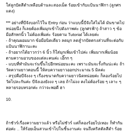
ส่ลูกปัดสีดำเหลือบด้านละสองเม็ด ร้อยเข้ากับแป้นนาฬิกา (ลูกศร
ดง)
*** อย่างที่บีจังบอกไว้ใน Entry ก่อน ว่าแบบนี้บีจังใส่ไม่ได้ มันขาดไป
หน่อยนึง ก็เลยต้องเพิ่มมุกเข้าไปดังภาพค่ะ (ลูกศรฟ้า) ถ้าสาว ๆ ข้อ
มือสักหกนิ้ว ไม่ต้องเพิ่มค่ะ ร้อยตาม Tutorial ได้เลยค่ะ
- ถ้าคุณผอมมาก ข้อมือนิดเดียว ลดมุก ลดลูำกปัดตรงส่วนที่จะต่อกับ
ป้นนาฬิกานะคะ
- ถ้าอยากได้ยาวกว่า 6 นิ้ว ก็ใส่มุกเพิ่มเข้าไปค่ะ เพิ่มมากเพิ่มน้อ
ตามความอวบของแต่ละคนค่ะ เอิ๊กก ๆ
- แบบที่ทำมันจะร่นขึ้นไปอีกหน่อยนะคะ เพราะมันจะรั้งกันน่ะค่ะ ถ้า
วัดความยาวตอนนี้ ให้ลบความยาวออกประมาณ 5 มิลค่ะ
- สรุปคือบีจังงง ๆ เรื่องขนาดกับความยาวนิดหน่อยค่ะ ก็ลองร้อยไป
วัดไปละกันค่ะ บีจังเองยังงง ๆ เลย ถ้าไม่งง คงไม่ต้องร้อย ๆ เลาะ ๆ
หลายรอบหรอกค่ะ กว่าจะพอดี ฮา
10.
ถ้าชัวร์เรื่องความยาวแล้ว หรือไม่ชัวร์ แต่ก็ลองร้อยไปเหอะ ก็ทำกัน
ต่อค่ะ .. ให้ร้อยเอ็นสวนเข้าไปในชิ้นงานค่ะ จนถึงคริสตัลสีดำ ร้อ