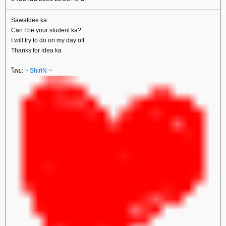
Sawatdee ka
Can I be your student ka?
I will try to do on my day off
Thanks for idea ka
ดย:
~ ShiriN ~