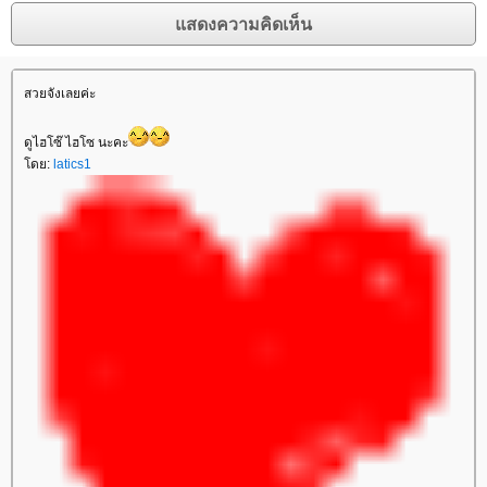
สวยจังเลยค่ะ
ดูไฮโซ๊ ไฮโซ นะคะ
ดย:
latics1