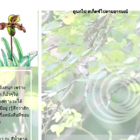
ดูนกไป สเก็ตช์ไปตามอารมณ์
ดยิ่งสนุก เพราะ
 ก็มั่วๆไป
ๆ เพราะจะได้
่ (รู้สึกว่าสัก
ื่อหนังสือที่ชอบ
บ
ขาว กะ สีน้ำตาล