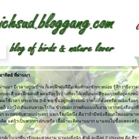
าทิตย์ ที่ผ่านมา
ี่ผ่านมา มีเวลาอยู่กะบ้าน ก็เลยฝึกฝนฝีมือเพิ่มทักษะซักกะหน่อย รู้สึกว่ายิ่งวา
กแยะสี และฝึกผสมสี ผสมสีอะไรบ้างที่จะให้เหมือนกะสีของภาพที่อยู่ครงหน้า
ูปผมใช้เวลา ประมาณ 3-4 ชม.ขึ้นอยู่กะอารมณ์ วาดไปก็ต้องหรี่ตามองเรื่อย
อยก็ ออกไปเดินเล่นหาอะไรกิน ข้างนอก ภาพต้นแบบก็เอามาจากหนังสือนกที่มีอยู
อนก จะถล่มทับตายแน่ๆเลย) นอกเรื่องนิดนึง คือว่าถ้ามีหนังสือนกใหม่ออกมาหร
องคิด แต่ถ้าเป็นพวกกางเกงหรือ เสื้อผ้าจะคิดนานมาก นานจนไม่ซื้อแหละครั
ค์เป็นนกที่น่ารักและสวยงาม น่ามองยิ่งนัก ตัวผู้ จะมีอยู่ 2 ประเภท คือ สี