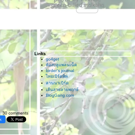
ad
Links
go4get
ห้องบลูแพลนเน็ต
birder's journal
ไทยเบิร์ดพิค
ลานนาเบิร์ด
เส้นสายลายพฤกษ์
BlogGang.com
30 comments
k