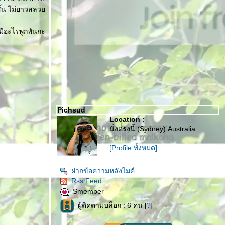
สั้น ไม่ยาวสลว
มีอะไรพูกพันกะ
Pichsud
Location :
นั่งตรงนี้ (Sydney) Australia
[Profile ทั้งหมด]
ฝากข้อความหลังไมค์
Rss Feed
Smember
ผู้ติดตามบล็อก : 6 คน [
?
]