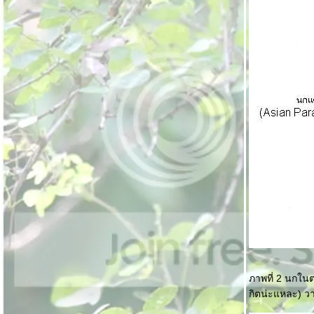
นกเบื้องต้น)
หรรษาสีน้ำ
สบายๆกับปากกา
ดินสอที่รัก
ภาพที่ 2 นกในต
กิตน่ะแหละ) วา