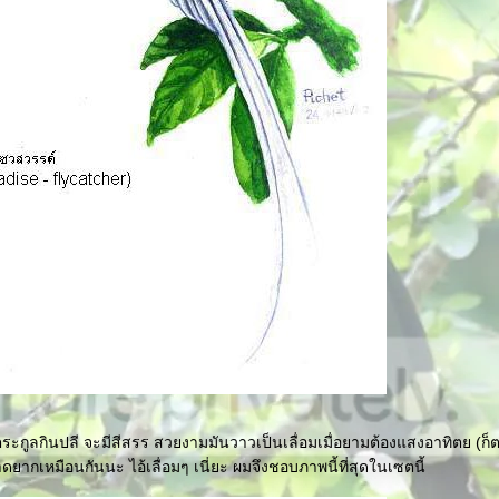
ระกูลกินปลี จะมีสีสรร สวยงามมันวาวเป็นเลื่อมเมื่อยามต้องแสงอาทิตย (ก็
ดยากเหมือนกันนะ ไอ้เลื่อมๆ เนี่ยะ ผมจึงชอบภาพนี้ที่สุดในเซตนี้