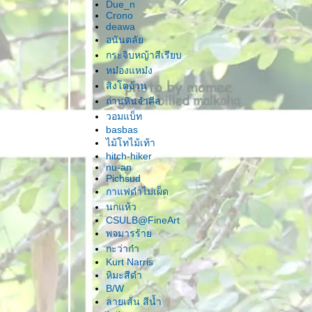
Due_n
Crono
deawa
อนันตลั
กระจิบหญ้าสีเรียบ
หม๋องแหม๋ง
สิงโตอ้วน
ถ่านหินจำศีล
วอมแบ็ท
basbas
ไม้โทไม้เท้า
hitch-hiker
nu-an
Pichsud
กาแฟดำไม่เผ็ด
นกแห้ว
CSULB@FineArt
พจมารร้า
กะว่าก๋า
Kurt Narris
หิมะสีดำ
B/W
ลายเส้น สีน้ำ