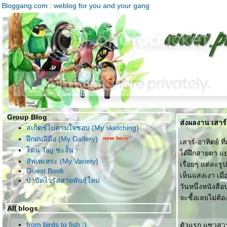
Bloggang.com : weblog for you and your gang
Group Blog
ส่งผลงาน เสาร์อ
สเก็ตช์ไปตามใจชอบ (My sketching)
ฝึกฝนฝีมือ (My Gallery)
เสาร์-อาทิตย์ ท
ดน Tag ซะงั้น
ได้ฝึกสายตา แย
สัพเพเหระ (My Variety)
เรื่อยๆ แต่ละร
Guest Book
เห็นแสงเงา เมื่
บำบัดไวรัสสายพันธุ์ใหม่
วันหนึ่งหนังสื
จะซื้อเลยไม่ต้
All blogs
from birds to fish :)
ตัวแรก แซวสวรร