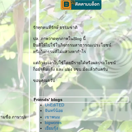
รักทุกคนที่รักษ์ ธรรมชาติ
ปล. ภาพวาดทุกภาพในBlog นี้
ินดีให้ไปใช้ในกิจกรรมสาธารณะประโยชน์
หรือกิจกรรมที่ไม่แสวงหากำไร
ต่ถ้าจะเอาไปใช้โดยมีรายได้หรือผลประโยชน์
ก็อย่าลืมแจ้ง และ แบ่ง จขบ.มั่งแล้วกันครับ
ขอบคุณครับ
Friends' blogs
UnEdiTED
จันทร์น้อ
ตามชื่อ ภาษาปะ
เขาพนม
bigwores
เยี่ยมรุ้ง