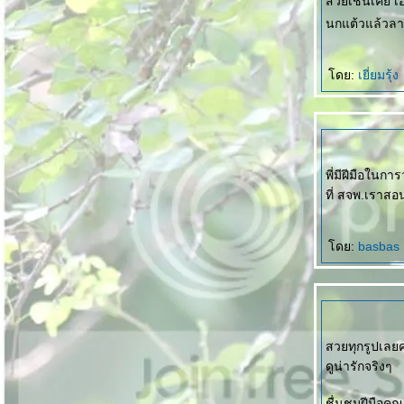
สวยเช่นเคย เอ.
นกแต้วแล้วลา
ดย:
เยี่ยมรุ้ง
พี่มีฝีมือในก
ที่ สจพ.เราสอ
ดย:
basbas
สวยทุกรูปเลย
ดูน่ารักจริงๆ
ชื่นชมฝีมือคุณ