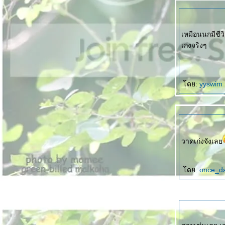
เหมือนนกมีชีว
เก่งจริงๆ
ดย:
yyswim
วาดเก่งจังเล
ดย:
once_d