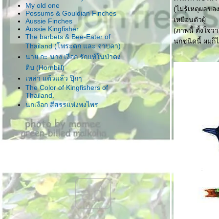
My old one
(ไม่รู้เหตุผลข
Possums & Gouldian Finches
เหมือนตัวผู้
Aussie Finches
Aussie Kingfisher
(ภาพนี้ ตั้งใจ
The barbets & Bee-Eater of
นกชนิดนี้ ผมก็
Thailand (โพระดก และ จาบคา)
นาย กะ นาง เงือก รักแท้ในป่าดง
ดิบ (Hornbill)
เหล่า แต้วแล้ว ปุ๊กๆ
The Color of Kingfishers of
Thailand.
นกเงือก สีสรรแห่งพงไพร
ขุนแผนแสนสะท้าน
เขนน้อยไซบีเรีย+เจ้าเดินดงหัวสี
ส้ม+มด
ส่งผลงาน เสาร์อาทิตย์ ที่ผ่านมา
ครอบครัวพญาปากกว้างใน
ประเทศไท
ผลงานสีน้ำชุดล่าสุด นกน้อยตาใส
ad
รวมมิตร นกปรอด สไตล์ คิกขุจัง
วาดนกใสๆ สไตล์ คิกขุจัง
How to draw a bird (การวาดภาพ