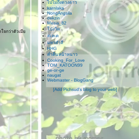
ไปไม่ถึงดวงดาว
karnlaka
NongAngsila
dekzin
Mesia_82
ป่งวิด
ดใจกว่าตัวเมี
สเลเต
มหาสำลี
HHG
ค่ำคืนหน้าหนาว
Cooking_For_Love
TOM_KATOON99
ge-or-ge
naugat
Webmaster - BlogGang
[Add Pichsud's blog to your web]