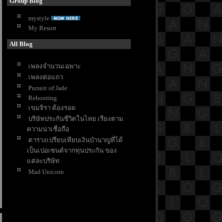
Group Blog
mystyle
My Resort
All Blog
เพลงจำนวนเฉพาะ
เพลงต่อแถว
Pursuit of Jade
Rebooting
เขมจิรา ต้องรอด
บริษัทประกันชีวิตในไทย เรียงตาม
ความน่าเชื่อถือ
ตารางเปรียบเทียบเงินบำนาญที่ได้
เป็นเปอเซนต์จากทุนประกัน ของ
ต่ละบริษัท
Mad Unicorn
3 Body Poblem
White Lotus SS3
Don't come home
How to Make Millions Before
Grandma Dies