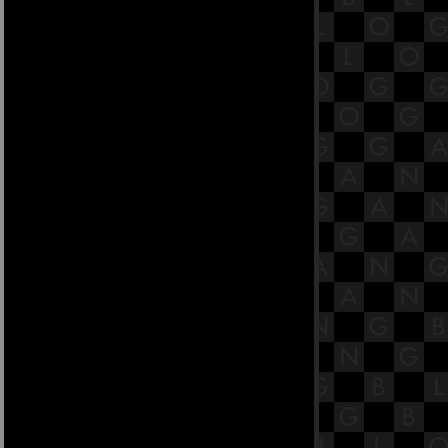
Disney’s Cruella
Free Guy
Couple on the Backtrack หรือ Go
Back Couple
Squid Game
Yesterday
Bohemian Rhapsody
FAST & Furious 9
The Island of Siliang
Heavenly Sword and Dragon Slaying
Sabre
Dance of The Phonix
My Queen ท่านหญิงอย่าน่ารักเกินไป
รักนิรันดร์ ราชันมังกร Miss the
dragon
Come and See เอหิปัสสิโก
The Devil Judge
Black Widow
THE TOMORROW WAR
Black
The Secret Life of Walter Mitty
The Interpreter
สถิติหวย ลาวสตาร์ VIP วีไอพี ย้อน