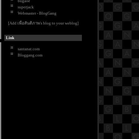
bugaoe
The Menu
superjack
Reborn Rich
Webmaster - BlogGang
Avatar The Way Of Water
Wednesday
[Add เพื่อสันติภาพ's blog to your weblog]
A Will Eternal หนึ่งความคิดนิจนิรัน
ดร์
Link
Love in Contract
Sell Your Haunted House
santanat.com
Young Lady and Gentleman
Bloggang.com
Where Stars Land
Little Women
The Long Walk
Thirteen Lives
Prey
The Heart of Genius
Mouse
FORGOTTEN
RRR
KAIROS
Again My Life
OLD
Who Rules The World เทียบท้าปฐพี