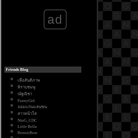
ฝืนลิขิตฟ้า ข้าขอเป็นเซียน
The Creator
ad
Mask Girl
Moving
My lovely liar
See You in My 19th Life
King the Land
My Perfect Stranger
Queenmaker
Hunger
The Starry Love
Friends Blog
The Vault
Shining Just For You
เพื่อสันติภาพ
Unlocked
พิราบชมพู
รักหนูมั้
ณัฐณิชา
Just Like Heaven
FunnyGirl
Plane
จอมแก่นแสนซน
The Last of Us
สาวหน้าใส
Timeline การงานของ Santanat
NinG_CDC
Thai Massage
Little Bella
Chaos Walking
BennieBear
The Glory