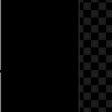
คุณหมอยอดมนุษย์ | TOP
Ghost Doctor
TOPGUN(1986)
Happiness
Moon Knight
RESET ลูปย้อนชะตา
Bai Mai Tee Plid Plew
The Adam Project
DUNE
SPIDER-MAN: NO WAY HOME
The K2
Blue Birthday
Don't Look Up
REPLY1988
Empress Ki
The King of Blaze
Howkeye
Beauty Inside
RED NOTICE
Jungle Cruise
SongBird
The Medium