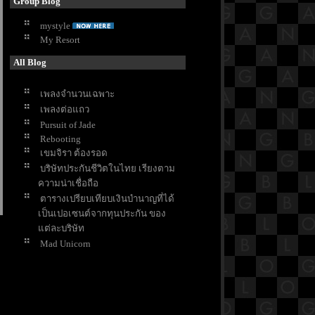
Group Blog
mystyle
My Resort
All Blog
เพลงจำนวนเฉพาะ
เพลงต่อแถว
Pursuit of Jade
Rebooting
เขมจิรา ต้องรอด
บริษัทประกันชีวิตในไทย เรียงตาม
ความน่าเชื่อถือ
ตารางเปรียบเทียบเงินบำนาญที่ได้
เป็นเปอเซนต์จากทุนประกัน ของ
ต่ละบริษัท
Mad Unicorn
3 Body Poblem
White Lotus SS3
Don't come home
How to Make Millions Before
Grandma Dies