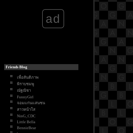
ฝืนลิขิตฟ้า ข้าขอเป็นเซียน
The Creator
ad
Mask Girl
Moving
My lovely liar
See You in My 19th Life
King the Land
My Perfect Stranger
Queenmaker
Hunger
The Starry Love
Friends Blog
The Vault
Shining Just For You
เพื่อสันติภาพ
Unlocked
พิราบชมพู
รักหนูมั้
ณัฐณิชา
Just Like Heaven
FunnyGirl
Plane
จอมแก่นแสนซน
The Last of Us
สาวหน้าใส
Timeline การงานของ Santanat
NinG_CDC
Thai Massage
Little Bella
Chaos Walking
BennieBear
The Glory