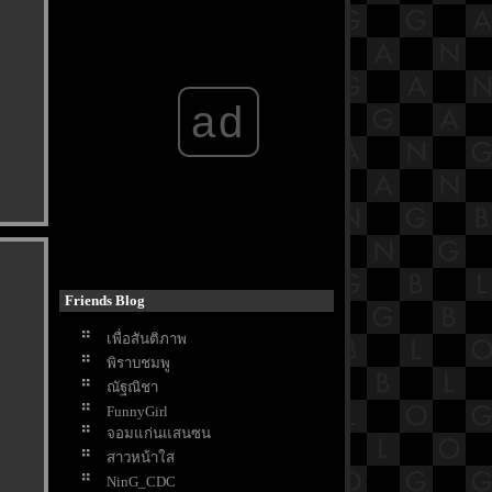
Don't come home
How to Make Millions Before
Grandma Dies
ฝืนลิขิตฟ้า ข้าขอเป็นเซียน
The Creator
ad
Mask Girl
Moving
My lovely liar
See You in My 19th Life
King the Land
My Perfect Stranger
Queenmaker
Hunger
The Starry Love
Friends Blog
The Vault
Shining Just For You
เพื่อสันติภาพ
Unlocked
พิราบชมพู
รักหนูมั้
ณัฐณิชา
Just Like Heaven
FunnyGirl
Plane
จอมแก่นแสนซน
The Last of Us
สาวหน้าใส
Timeline การงานของ Santanat
NinG_CDC