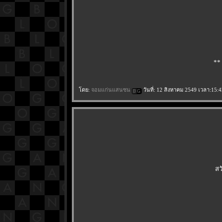
**
ดย:
จอมแก่นแสนซน
วันที่: 12 สิงหาคม 2549 เวลา:15:4
สว