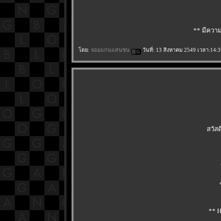
** มีความ
ดย:
จอมแก่นแสนซน
วันที่: 13 สิงหาคม 2549 เวลา:14:3
สวัส
** H