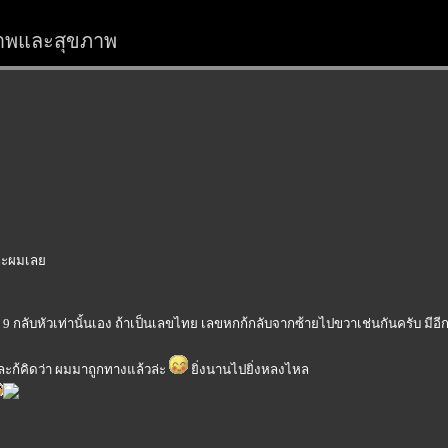
สรภาพและสุขภาพ
ยวกะผมเล
กลับหัวเท่านั้นเอง ถ้าเป็นเลขไทย เลขหกก้กลับจากซ้ายไปขวาเช่นกันครับ มีอี
ะก้คิดว่า ผมมาถูกทางแล้วล่ะ
ิ่งนานไปยิ่งหลงไหล