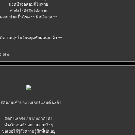
นั่งหน้าจอคอมก็ไม่หา
ทำยังไงดีรู้สึกไม่สบา
คงจะป่วยเป็นโรค ** คิดถึงเธอ **
 มีความสุขในวันหยุดพักผ่อนนะจ้า **
2:16 น.
ัสดีตอนเช้าของ เนเธอร์แลนด์ นะจ้า
คิดถึงเธอจัง อยากบอกดังดัง
ห่วงใยเธอจัง อยากบอกจริงๆ
ขอเธอได้รู้ถึงความรู้สึกที่เป็นอยู่