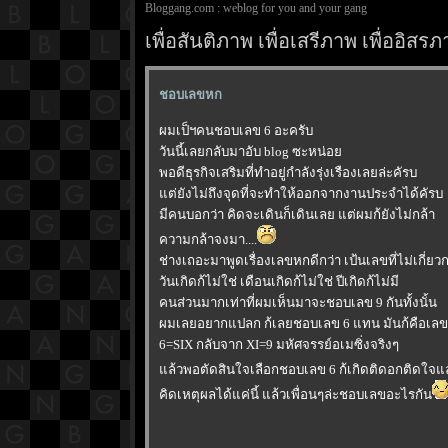
Bloggang.com : weblog for you and your gang
เพื่อสันติภาพ เพื่อเสรีภาพ เพื่ออิ
ชอบเลขหก
ผมเป็ฯคนชอบเลข 6 อะครับ
วันนี้เลยกลับมาอับ blog ซะหน่อ
พอดีธุรกิจเสริมที่ทำอยู่กำลังรุ่งเรืองเลยล่ะคัรบ
ต่ยังไม่ถึงจุดที่จะทำให้ออกจากงานประจำได้คัรบ
มีคนบอกว่า คิดจะเดินก็เดินเลย แต่ผมก้ยังไม่กล้า
ความกล้าจงมา....
ช่างเถอะมาพูดเรื่องเลขหกดีกว่า เป้นเลขที่ไม่เกี่
วันเกิดก้ไม่ใช่ เดือนเกิดก้ไม่ใช่ ปีเกิดก้ไม่มี
คนส่วนมากเท่าที่ผมเห็นมาจะชอบเลข 9 กันทั้งนั้น
ผมเลยอยากแปลก ก้เลยชอบเลข 6 แทน มันก้คือเลข 9 
6=SIX กลับจาก XI=9 มหัศจรรย์อเมซิ่งจริงๆ
ล้วพอตัดสินใจเลือกชอบเลข 6 ก้เกิดติดอกติดใจแล
คิดเหตุผลได้แค่นี้ แล้วเพื่อนๆล่ะชอบเลขอะไรกัน