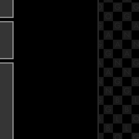
OLD
Who Rules The World เทียบท้าปฐพี
คุณหมอยอดมนุษย์ | TOP
Ghost Doctor
TOPGUN(1986)
Happiness
Moon Knight
RESET ลูปย้อนชะตา
Bai Mai Tee Plid Plew
The Adam Project
DUNE
SPIDER-MAN: NO WAY HOME
The K2
Blue Birthday
Don't Look Up
REPLY1988
Empress Ki
The King of Blaze
Howkeye
Beauty Inside
RED NOTICE
Jungle Cruise