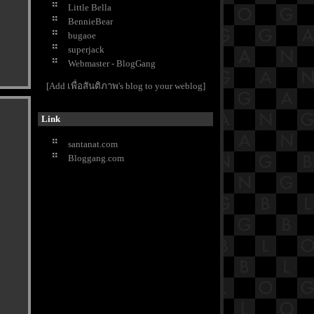
Thai Massage
Little Bella
Chaos Walking
BennieBear
The Glory
bugaoe
The Menu
superjack
Reborn Rich
Webmaster - BlogGang
Avatar The Way Of Water
Wednesday
[Add เพื่อสันติภาพ's blog to your weblog]
A Will Eternal หนึ่งความคิดนิจนิรัน
ดร์
Link
Love in Contract
Sell Your Haunted House
santanat.com
Young Lady and Gentleman
Bloggang.com
Where Stars Land
Little Women
The Long Walk
Thirteen Lives
Prey
The Heart of Genius
Mouse
FORGOTTEN
RRR
KAIROS
Again My Life