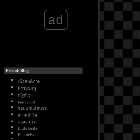
ฝืนลิขิตฟ้า ข้าขอเป็นเซียน
The Creator
ad
Mask Girl
Moving
My lovely liar
See You in My 19th Life
King the Land
My Perfect Stranger
Queenmaker
Hunger
The Starry Love
Friends Blog
The Vault
Shining Just For You
เพื่อสันติภาพ
Unlocked
พิราบชมพู
รักหนูมั้
ณัฐณิชา
Just Like Heaven
FunnyGirl
Plane
จอมแก่นแสนซน
The Last of Us
สาวหน้าใส
Timeline การงานของ Santanat
NinG_CDC
Thai Massage
Little Bella
Chaos Walking
BennieBear
The Glory