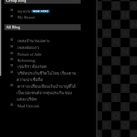
Group Blog
mystyle
My Resort
All Blog
เพลงจำนวนเฉพาะ
เพลงต่อแถว
Pursuit of Jade
Rebooting
เขมจิรา ต้องรอด
บริษัทประกันชีวิตในไทย เรียงตาม
ความน่าเชื่อถือ
ตารางเปรียบเทียบเงินบำนาญที่ได้
เป็นเปอเซนต์จากทุนประกัน ของ
ต่ละบริษัท
Mad Unicorn
3 Body Poblem
White Lotus SS3
Don't come home
How to Make Millions Before
Grandma Dies