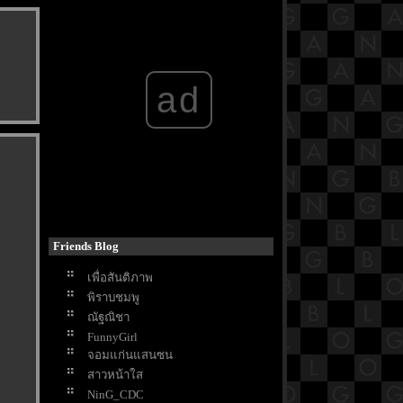
Don't come home
How to Make Millions Before
Grandma Dies
ฝืนลิขิตฟ้า ข้าขอเป็นเซียน
The Creator
ad
Mask Girl
Moving
My lovely liar
See You in My 19th Life
King the Land
My Perfect Stranger
Queenmaker
Hunger
The Starry Love
Friends Blog
The Vault
Shining Just For You
เพื่อสันติภาพ
Unlocked
พิราบชมพู
รักหนูมั้
ณัฐณิชา
Just Like Heaven
FunnyGirl
Plane
จอมแก่นแสนซน
The Last of Us
สาวหน้าใส
Timeline การงานของ Santanat
NinG_CDC