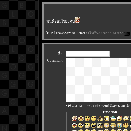
มันคืออะไรอ่ะคับ
ดย: ไรเซ็น<Kaze no Raizen> (
ไรเซ็น<Kaze no Raizen>
ชื่อ :
Comment :
*ใช้ code html ตกแต่งข้อความได้เฉพาะสมาชิก
+
Emotion
+