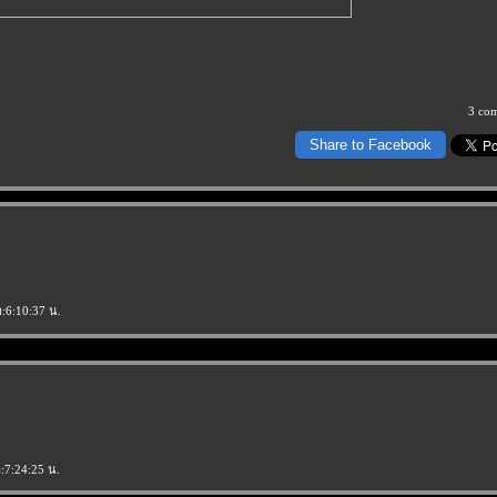
3 co
Share to Facebook
า:6:10:37 น.
:7:24:25 น.