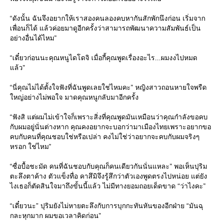
“ดังนั้น ฉันจึงอยากให้เราสองคนลองคบหากันสักพักนึงก่อน เริ่มจาก
เพื่อนก็ได้ แล้วค่อยมาดูอีกครั้งว่าสามารถพัฒนาความสัมพันธ์เป็น
อย่างอื่นได้ไหม”
“เดี๋ยวก่อนนะคุณหนูไดโดจิ เมื่อกี้คุณพูดเรื่องอะไร...ผมงงไปหมด
ล้ว”
“นี่คุณไม่ได้ตั้งใจฟังที่ฉันพูดเลยใช่ไหมคะ” หญิงสาวถอนหายใจพรืด
หญ่อย่างไม่พอใจ มาดคุณหนูกลับมาอีกครั้ง
“ฟังสิ แต่ผมไม่เข้าใจก็เพราะสิ่งที่คุณพูดมันเหมือนว่าคุณกำลังขอคบ
กับผมอยู่นั่นต่างหาก คุณคงอยากจะบอกว่ามาเมืองไทยเพราะอยากขอ
คบกับคนที่คุณชอบใช่หรือเปล่า คงไม่ใช่ว่าอยากจะคบกับผมจริงๆ
หรอก ใช่ไหม”
“ซื่อบื้อชะมัด คนที่ฉันชอบกับคุณก็คนเดียวกันนั่นแหละ” พอเห็นปุริม
ตะลึงตาค้าง ตัวแข็งทื่อ คาสึมิจึงรู้สึกว่าตัวเองพูดตรงไปหน่อย แต่ยัง
ไงเธอก็ตัดสินใจมาถึงขั้นนี้แล้ว ไม่มีทางยอมถอยเด็ดขาด “ว่าไงคะ”
“เดี๋ยวนะ” ปุริมยังไม่หายตะลึงกับการบุกกะทันหันของอีกฝ่าย “มันฉุ
กละหุกมาก ผมขอเวลาคิดก่อน”