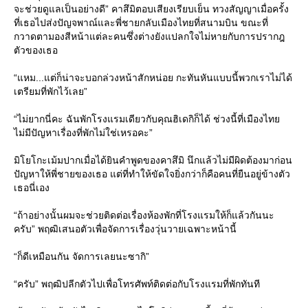
จะช่วยดูแลเป็นอย่างดี” คาสึมิตอบเสียงเรียบเย็น ทวงสัญญาเมื่อครั้ง
ที่เธอไปส่งปัญจพาณ์และพี่ชายกลับเมืองไทยที่สนามบิน ขณะที่
กวาดตามองสีหน้าแต่ละคนซึ่งต่างยังแปลกใจไม่หายกับการปรากฎ
ตัวของเธอ
“แหม...แต่ก็น่าจะบอกล่วงหน้าสักหน่อย กะทันหันแบบนี้พวกเราไม่ได้
เตรียมที่พักไว้เลย”
“ไม่ยากนี่คะ ฉันพักโรงแรมเดียวกับคุณฮิเดกิก็ได้ ช่วงนี้ที่เมืองไท
ไม่มีปัญหาเรื่องที่พักไม่ใช่เหรอคะ”
มิโยโกะเม้มปากเมื่อได้ยินคำพูดของคาสึมิ นึกแล้วไม่มีผิดต้องมาก่อน
ปัญหาให้พี่ชายของเธอ แต่ที่ทำให้ขัดใจยิ่งกว่าก็คือคนที่ยืนอยู่ข้างตัว
เธอนี่เอง
“ถ้าอย่างนั้นผมจะช่วยติดต่อเรื่องห้องพักที่โรงแรมให้ก็แล้วกันนะ
ครับ” พฤฒิเสนอตัวเพื่อจัดการเรื่องวุ่นวายเฉพาะหน้านี้
“ก็ดีเหมือนกัน จัดการเลยนะซากิ”
“ครับ” พฤฒิปลีกตัวไปเพื่อโทรศัพท์ติดต่อกับโรงแรมที่พักทันที