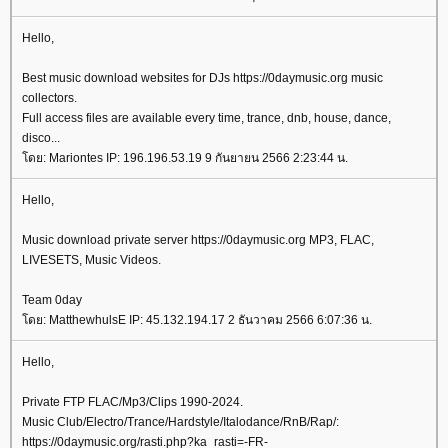
Hello,
Best music download websites for DJs https://0daymusic.org music
collectors.
Full access files are available every time, trance, dnb, house, dance,
disco...
ดย: Mariontes IP: 196.196.53.19 9 กันยายน 2566 2:23:44 น.
Hello,
Music download private server https://0daymusic.org MP3, FLAC,
LIVESETS, Music Videos.
Team 0day
ดย: MatthewhulsE IP: 45.132.194.17 2 ธันวาคม 2566 6:07:36 น.
Hello,
Private FTP FLAC/Mp3/Clips 1990-2024.
Music Club/Electro/Trance/Hardstyle/Italodance/RnB/Rap/:
https://0daymusic.org/rasti.php?ka_rasti=-FR-