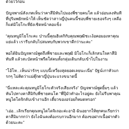
ด้วยไว้ก่อน
ปัญจพาณ์สังเกตเห็นว่าคาสึมิหันไปมองพี่ชายคนโต แล้วอ่อนลงทันที
ที่ปุริมพยักหน้าให้ เห็นชัดว่าสาวญี่ปุ่นคนนี้ชอบพี่ชายเธอจริงๆ เหลือ
ก็แต่มิโยโกะที่ยังเชิดหน้าคอแข็ง
“คุณหนูมิโยโกะคะ ป่านนี้คุณฮิเดกิกับคุณพฤฒิชะเง้อคอมองหาคุณ
่แล้ว เรารีบกลับไปสมทบกับพวกเขาดีกว่านะคะ”
พอได้ยินปัญจพาณ์พูดถึงพี่ชายและพฤฒิ มิโยโกะก็เลิกสนใจคาสึมิ
ทันที แล้วสะบัดหน้าพรืดใส่คนทั้งกลุ่มเดินกลับเข้าไปในงาน
“โอ้โห...เห็นน่ารักๆ แบบนี้เหวี่ยงสุดยอดเลยนะเนี่ย” ปัฐน์เกาหัวแก
รกๆ ไม่คิดว่าแม่ตุ๊กตาญี่ปุ่นจะแรงขนาดนี้
“นี่แหละค่ะคุณหนูมิโยโกะตัวจริงเสียงจริง” ปัญจพาณ์พูดยิ้มๆ แล้ว
หันไปทางคาสึมิกับพี่ชายคนโต “พี่ปุ๊มัวทำอะไรอยู่คะ ยังไม่รีบพาคุณ
หนูไดโดจิกลับเข้างานอีก เดี๋ยวของอร่อยก็หมดหรอก”
“เอ่อ...เลิกเรียกคุณหนูไดโดจิเถอะค่ะอาอิ ฉันอยากให้ทุกคนเรียกว่า
คาสึมิมากกว่า ยังไงฉันคงต้องรบกวนอีกมาก ต้องขอฝากเนื้อฝากตัว
ด้วยนะคะ”