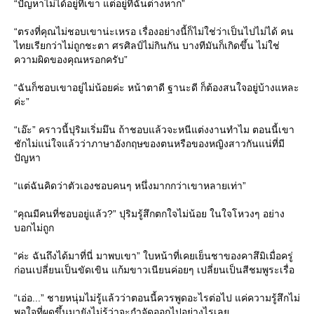
“ปัญหาไม่ได้อยู่ที่เขา แต่อยู่ที่ฉันต่างหาก”
“ตรงที่คุณไม่ชอบเขาน่ะเหรอ เรื่องอย่างนี้ก็ไม่ใช่ว่าเป็นไปไม่ได้ คน
ไทยเรียกว่าไม่ถูกชะตา ศรศิลป์ไม่กินกัน บางทีมันก็เกิดขึ้น ไม่ใช่
ความผิดของคุณหรอกครับ”
“ฉันก็ชอบเขาอยู่ไม่น้อยค่ะ หน้าตาดี ฐานะดี ก็ต้องสนใจอยู่บ้างแหละ
ค่ะ”
“เอ๊ะ” คราวนี้ปุริมเริ่มมึน ถ้าชอบแล้วจะหนีแต่งงานทำไม ตอนนี้เขา
ชักไม่แน่ใจแล้วว่าภาษาอังกฤษของตนหรือของหญิงสาวกันแน่ที่มี
ปัญหา
“แต่ฉันคิดว่าตัวเองชอบคนๆ หนึ่งมากกว่าเขาหลายเท่า”
“คุณมีคนที่ชอบอยู่แล้ว?” ปุริมรู้สึกตกใจไม่น้อย ในใจโหวงๆ อย่าง
บอกไม่ถูก
“ค่ะ ฉันถึงได้มาที่นี่ มาพบเขา” ใบหน้าที่เคยเย็นชาของคาสึมิเมื่อครู่
ก่อนเปลี่ยนเป็นขัดเขิน แก้มขาวเนียนค่อยๆ เปลี่ยนเป็นสีชมพูระเรื่อ
“เอ่อ...” ชายหนุ่มไม่รู้แล้วว่าตอนนี้ควรพูดอะไรต่อไป แค่ความรู้สึกไม่
พอใจที่ผุดขึ้นมายังไม่รู้ว่าจะกำจัดออกไปอย่างไรเล