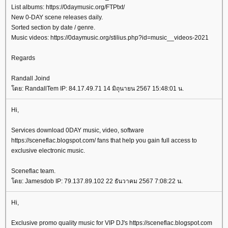
List albums: https://0daymusic.org/FTPtxt/
New 0-DAY scene releases daily.
Sorted section by date / genre.
Music videos: https://0daymusic.org/stilius.php?id=music__videos-2021
Regards
Randall Joind
ดย: RandallTem IP: 84.17.49.71 14 มิถุนายน 2567 15:48:01 น.
Hi,
Services download 0DAY music, video, software
https://sceneflac.blogspot.com/ fans that help you gain full access to
exclusive electronic music.
Sceneflac team.
ดย: Jamesdob IP: 79.137.89.102 22 ธันวาคม 2567 7:08:22 น.
Hi,
Exclusive promo quality music for VIP DJ's https://sceneflac.blogspot.com