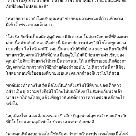
“ครับก็รีบลุกสิ เดี๋ยวก็พลาดหรอกว่าพวกเขาคุยอะไรกัน ยัยนั่นคิดจะ
กัดพี่ฮิเดะไม่ปล่อยล่ะสิ”
“หมายความว่ายังไงครับคุณหนู” ชายหนุ่มถามขณะที่ก้าวเท้าตาม
ฝีเท้าจ้ำพรวดของเด็กสาว
“โง่จริง ยัยนั่นเป็นอดีตคู่ดูตัวของพี่ฮิเดะนะ โผล่มาจังหวะที่พี่ฮิเดะมา
ฝากเนื้อฝากตัวบ้านอาอิอย่างนี้ คิดมาก่อกวนชัดๆ” มิโยโกะพูดอย่าง
เข่นเขี้ยว ไดโดจิ คาสึมิ เคยเป็นแขกไปพักที่บ้านเธอช่วงเดียวกับที่พี่
ชายพาปัญจพาณ์ไปพักที่บ้านเมื่อฤดูใบไม้ผลิปีก่อนตามคำเชิญของ
คุณย่าโอคิสะด้วยหวังให้มาเป็นหลานสะใภ้ แต่พี่ชายเธอเกิดต้องตา
ปัญจพาณ์มากกว่าทำให้อีกฝ่ายต้องล่าถอยไป ไม่คิดว่าวันนี้คาสึมิจะ
ผล่มาตอนที่เรื่องของพี่ชายเธอและคนรักกำลังมีแววไปได้สว
พฤฒิมองท่าทางรีบเร่งเพื่อไปเป็นกำลังเสริมให้พี่ชายของเด็กสาว
อย่างเอ็นดู ความจริงถึงมิโยโกะไม่บอกให้เขาไปสมทบกับพวกเจ้า
นาย เขาก็ต้องไปอยู่แล้วเพื่อดูว่าฮิเดกิต้องการความช่วยเหลืออะไร
หรือไม่
“อยู่เมืองไทยสองเดือนเหรอคะ!” เสียงปัญจพาณ์อุทานจังหวะเดียวกับ
ที่มิโยโกะและพฤฒิเข้าไปร่วมวงสนทนาด้วยพอดี
“พวกคุณพี่น้องบอกเองไม่ใช่หรือคะว่าหากฉันมาประเทศไทยเมื่อไหร่