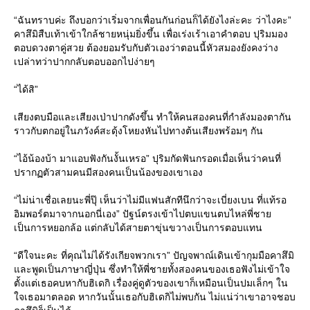
“ฉันทราบค่ะ ถึงบอกว่าเริ่มจากเพื่อนกันก่อนก็ได้ยังไงล่ะคะ ว่าไงคะ”
คาสึมิสืบเท้าเข้าใกล้ชายหนุ่มยิ่งขึ้น เพื่อเร่งเร้าเอาคำตอบ ปุริมมอง
ตอบดวงตาคู่สวย ต้องยอมรับกับตัวเองว่าตอนนี้หัวสมองยังคงว่าง
เปล่าทว่าปากกลับตอบออกไปง่ายๆ
“ได้สิ”
เสียงตบมือและเสียงเป่าปากดังขึ้น ทำให้คนสองคนที่กำลังมองตากัน
ราวกับตกอยู่ในภวังค์สะดุ้งโหยงหันไปทางต้นเสียงพร้อมๆ กัน
“ไอ้น้องบ้า มาแอบฟังกันงั้นเหรอ” ปุริมกัดฟันกรอดเมื่อเห็นว่าคนที่
ปรากฏตัวสามคนมีสองคนเป็นน้องของเขาเอง
“ไม่น่าเชื่อเลยนะพี่ปุ๊ เห็นว่าไม่มีแฟนสักทีนึกว่าจะเบี่ยงเบน ที่แท้รอ
อิมพอร์ตมาจากนอกนี่เอง” ปัฐน์ตรงเข้าไปตบแขนตบไหล่พี่ชา
เป็นการหยอกล้อ แต่กลับได้สายตาขุ่นขวางเป็นการตอบแทน
“ดีใจนะคะ ที่คุณไม่ได้รังเกียจพวกเรา” ปัญจพาณ์เดินเข้ากุมมือคาสึมิ
ละพูดเป็นภาษาญี่ปุ่น ซึ่งทำให้พี่ชายทั้งสองคนของเธอฟังไม่เข้าใจ
ตั้งแต่เธอคบหากับฮิเดกิ เรื่องคู่ดูตัวของเขาก็เหมือนเป็นปมเล็กๆ ใน
จเธอมาตลอด หากวันนั้นเธอกับฮิเดกิไม่พบกัน ไม่แน่ว่าเขาอาจชอบ