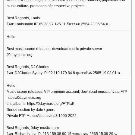
world new upcoming talents as well as famous producers, populations of
music culture, promotion of perspective projects.
Best Regards, Louis
ดย: Louisunalo IP: 89.38.97.125 11 ธันวาคม 2564 23:36:54 น.
Hello,
Best music scene releases, download music private server.
//0daymusic.org
Best Regards, DJ Charles
ดย: DJCharlesSyday IP: 92.119.179.84 8 กุมภาพันธ์ 2565 19:08:01 น.
Hello,
Music scene releases, VIP premium account, download music private FTP
https://0daymusic.org
List albums: https://0daymusic.org/FTPtxt/
Sorted section by date / genre.
Private FTP Music/Albums/mp3 1990-2022.
Best Regards, 0day-music team.
ดย: Richardsaisa IP: 213.159.38.90 15 พฤษภาคม 2565 15:39:29 น.