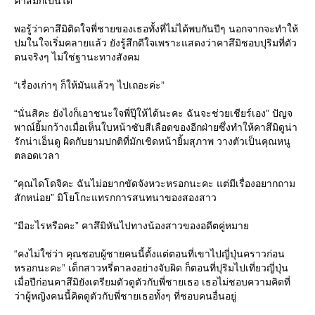
คาสึมิก็เป็นได้
พอรู้ว่าคาสึมิติดใจพี่ชายของเธอทั้งที่ไม่ได้พบกันปีๆ นอกจากจะทำให้
ปมในใจเริ่มคลายแล้ว ยังรู้สึกดีใจเพราะแสดงว่าคาสึมิชอบปุริมที่ตัว
ตนจริงๆ ไม่ใช่ฐานะทางสังคม
“เรื่องเก่าๆ ก็ให้มันแล้วๆ ไปเถอะค่ะ”
“นั่นสิคะ ยังไงก็เอาชนะใจพี่ปุ๊ให้ได้นะคะ ฉันจะช่วยเชียร์เอง” ปัญจ
พาณ์ยิ้มกว้างเมื่อเห็นใบหน้าซับสีเลือดของอีกฝ่ายซึ่งทำให้คาสึมิดูน่า
รักน่าเอ็นดู ผิดกับยามปกติที่มักเชิดหน้ายิ้มสุภาพ วางตัวเป็นคุณหนู
ตลอดเวลา
“คุณไดโดจิคะ ฉันไม่อยากขัดจังหวะหรอกนะคะ แต่มีเรื่องอยากถาม
สักหน่อย” มิโยโกะแทรกการสนทนาของสองสาว
“มีอะไรหรือคะ” คาสึมิหันไปทางน้องสาวของอดีตคู่หมา
“คงไม่ใช่ว่า คุณชอบผู้ชายคนนี้ตั้งแต่ตอนที่เขาไปญี่ปุ่นคราวก่อน
หรอกนะคะ” เด็กสาวหรี่ตาลงอย่างจับผิด ก็ตอนที่ปุริมไปเที่ยวญี่ปุ่น
เมื่อปีก่อนคาสึมิยังเตรียมตัวดูตัวกับพี่ชายเธอ เธอไม่ชอบความคิดที่
ว่าผู้หญิงคนนี้คิดดูตัวกับพี่ชายเธอทั้งๆ ที่ชอบคนอื่นอยู่