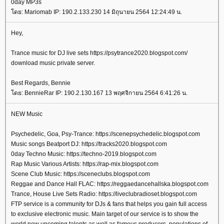
0day MP3s
ดย: Mariomab IP: 190.2.133.230 14 มิถุนายน 2564 12:24:49 น.
Hey,
Trance music for DJ live sets https://psytrance2020.blogspot.com/
download music private server.
Best Regards, Bennie
ดย: BennieRar IP: 190.2.130.167 13 พฤศจิกายน 2564 6:41:26 น.
NEW Music
Psychedelic, Goa, Psy-Trance: https://scenepsychedelic.blogspot.com
Music songs Beatport DJ: https://tracks2020.blogspot.com
0day Techno Music: https://techno-2019.blogspot.com
Rap Music Various Artists: https://rap-mix.blogspot.com
Scene Club Music: https://sceneclubs.blogspot.com
Reggae and Dance Hall FLAC: https://reggaedancehallska.blogspot.com
Trance, House Live Sets Radio: https://liveclubradioset.blogspot.com
FTP service is a community for DJs & fans that helps you gain full access
to exclusive electronic music. Main target of our service is to show the