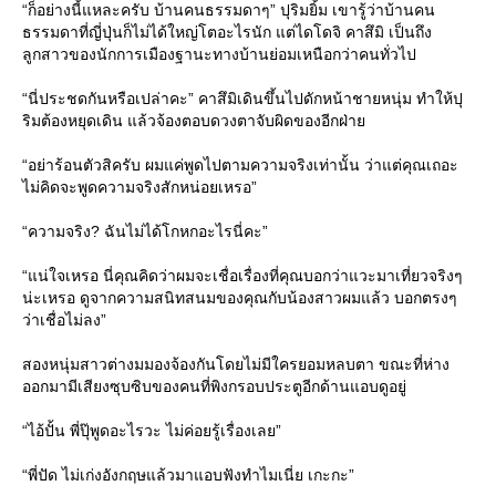
“ก็อย่างนี้แหละครับ บ้านคนธรรมดาๆ” ปุริมยิ้ม เขารู้ว่าบ้านคน
ธรรมดาที่ญี่ปุ่นก็ไม่ได้ใหญ่โตอะไรนัก แต่ไดโดจิ คาสึมิ เป็นถึง
ลูกสาวของนักการเมืองฐานะทางบ้านย่อมเหนือกว่าคนทั่วไป
“นี่ประชดกันหรือเปล่าคะ” คาสึมิเดินขึ้นไปดักหน้าชายหนุ่ม ทำให้ปุ
ริมต้องหยุดเดิน แล้วจ้องตอบดวงตาจับผิดของอีกฝ่า
“อย่าร้อนตัวสิครับ ผมแค่พูดไปตามความจริงเท่านั้น ว่าแต่คุณเถอะ
ไม่คิดจะพูดความจริงสักหน่อยเหรอ”
“ความจริง? ฉันไม่ได้โกหกอะไรนี่คะ”
“แน่ใจเหรอ นี่คุณคิดว่าผมจะเชื่อเรื่องที่คุณบอกว่าแวะมาเที่ยวจริงๆ
น่ะเหรอ ดูจากความสนิทสนมของคุณกับน้องสาวผมแล้ว บอกตรงๆ
ว่าเชื่อไม่ลง”
สองหนุ่มสาวต่างมมองจ้องกันโดยไม่มีใครยอมหลบตา ขณะที่ห่าง
ออกมามีเสียงซุบซิบของคนที่พิงกรอบประตูอีกด้านแอบดูอยู่
“ไอ้ปั้น พี่ปุ๊พูดอะไรวะ ไม่ค่อยรู้เรื่องเลย”
“พี่ปัด ไม่เก่งอังกฤษแล้วมาแอบฟังทำไมเนี่ย เกะกะ”