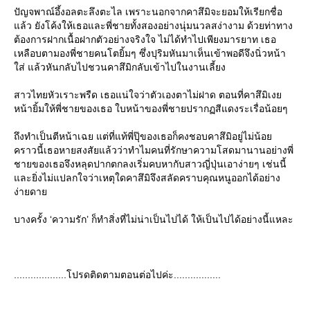
ปัญจพาณ์อึ้งอลตะลึงตะไล เพราะนอกจากคาสึมิจะยอมให้เรียกชื่อ
ล้ว ยังโค้งให้เธอและพี่ชายทั้งสองอย่างนุ่มนวลสง่างาม ด้วยท่าทาง
ต้องการฝากเนื้อฝากตัวอย่างจริงใจ ไม่ได้ทำไปเพียงมารยาท เธอ
เหลือบตามองพี่ชายคนโตยิ้มๆ ซึ่งปุริมหันมาเห็นเข้าพอดีจึงนิ่วหน้า
ส่ แล้วหันกลับไปชวนคาสึมิกลับเข้าไปในงานเลี้ยง
สาวไทยหัวเราะพรืด เธอแน่ใจว่าตัวเองตาไม่ฝาด ตอนที่คาสึมิเง
หน้ายิ้มให้พี่ชายของเธอ ใบหน้าของพี่ชายปรากฏสีแดงระเรื่อน้อยๆ
ถึงทำเป็นตีหน้าเฉย แต่ที่แท้พี่ปุ๊ของเธอก็คงชอบคาสึมิอยู่ไม่น้อ
คราวนี้เธอหายสงสัยแล้วว่าทำไมคนที่รักษาความโสดมานานอย่างพี่
ชายของเธอจึงหลุดปากตกลงเริ่มคบหากับสาวญี่ปุ่นเอาง่ายๆ เช่นนี้
ละยิ่งไม่แปลกใจว่าเหตุใดคาสึมิจึงสลัดคราบคุณหนูออกได้อย่าง
ง่ายดา
บางครั้ง ‘ความรัก’ ก็ทำสิ่งที่ไม่น่าเป็นไปได้ ให้เป็นไปได้อย่างนี้แหละ
...................โปรดติดตามตอนต่อไปค่ะ.................