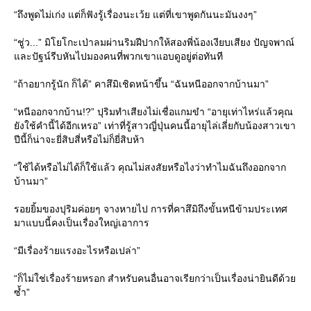
“ถึงพูดไม่เก่ง แต่ก็ฟังรู้เรื่องนะเว้ย แต่ที่เขาพูดกันนะมันงงๆ”
“ชู่ว...” มิโยโกะเป่าลมผ่านริมฝีปากให้สองพี่น้องเงียบเสียง ปัญจพาณ์
ละปัฐน์รีบหันไปมองคนที่พวกเขาแอบดูอยู่ต่อทันที
“ถ้าอยากรู้นัก ก็ได้” คาสึมิเชิดหน้าขึ้น “ฉันหนีออกจากบ้านมา”
“หนีออกจากบ้าน!?” ปุริมทำเสียงไม่เชื่อแกมขำ “อายุเท่าไหร่แล้วคุณ
ังใช้คำนี้ได้อีกเหรอ” เท่าที่รู้สาวญี่ปุ่นคนนี้อายุไล่เลี่ยกับน้องสาวเขา
ปีนี้ก็น่าจะยี่สิบสี่หรือไม่ก็ยี่สิบห้า
“ใช้ได้หรือไม่ได้ก็ใช้แล้ว คุณไม่สงสัยหรือไงว่าทำไมฉันถึงออกจาก
บ้านมา”
รอยยิ้มของปุริมค่อยๆ จางหายไป การที่คาสึมิถึงขั้นหนีข้ามประเทศ
มาแบบนี้คงเป็นเรื่องใหญ่เอาการ
“มีเรื่องร้ายแรงอะไรหรือเปล่า”
“ก็ไม่ใช่เรื่องร้ายหรอก สำหรับคนอื่นอาจเรียกว่าเป็นเรื่องน่ายินดีด้ว
ซ้ำ”