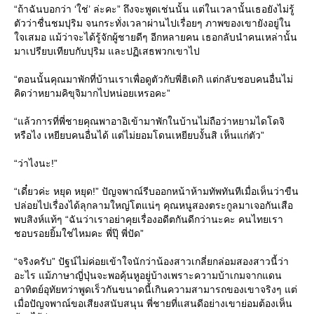
“ถ้าฉันบอกว่า ‘ใช่’ ล่ะคะ” ถึงจะพูดเช่นนั้น แต่ในเวลานั้นเธอยังไม่รู้
ตัวว่าชื่นชมปุริม จนกระทั่งเวลาผ่านไปเรื่อยๆ ภาพของเขายังอยู่ใน
จเสมอ แม้ว่าจะได้รู้จักผู้ชายดีๆ อีกหลายคน เธอกลับนำคนเหล่านั้น
มาเปรียบเทียบกับปุริม และปฏิเสธพวกเขาไป
“ตอนนั้นคุณมาพักที่บ้านเราเพื่อดูตัวกับพี่ฮิเดกิ แต่กลับชอบคนอื่นไม่
คิดว่าหยามคิขุจิมากไปหน่อยเหรอคะ”
“แล้วการที่พี่ชายคุณพาอาอิเข้ามาพักในบ้านไม่ถือว่าหยามไดโดจิ
หรือไง เหยียบคนอื่นได้ แต่ไม่ยอมโดนเหยียบงั้นสิ เห็นแก่ตัว”
“ว่าไงนะ!”
“เดี๋ยวค่ะ หยุด หยุด!” ปัญจพาณ์รีบออกหน้าห้ามทัพทันทีเมื่อเห็นว่าขืน
ปล่อยไปเรื่องได้ลุกลามใหญ่โตแน่ๆ คุณหนูสองตระกูลมาเจอกันเสือ
พบสิงห์แท้ๆ “ฉันว่าเราอย่าคุยเรื่องอดีตกันดีกว่านะคะ คนไทยเรา
ชอบรอยยิ้มใช่ไหมคะ พี่ปุ๊ พี่ปัด”
“จริงครับ” ปัฐน์ไม่ค่อยเข้าใจนักว่าน้องสาวเกลี่ยกล่อมสองสาวนี้ว่า
อะไร แม้ภาษาญี่ปุ่นจะพอคุ้นหูอยู่บ้างเพราะความบ้าเกมจากแดน
อาทิตย์อุทัยทว่าพูดเร็วกันขนาดนี้เกินความสามารถของเขาจริงๆ แต่
เมื่อปัญจพาณ์ขอเสียงสนับสนุน พี่ชายที่แสนดีอย่างเขาย่อมต้องเห็น