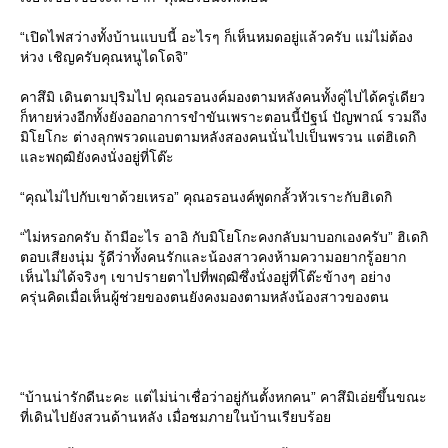
“เปิดไฟสว่างทั้งบ้านแบบนี้ อะไรๆ ก็เห็นหมดอยู่แล้วครับ แม่ไม่ต้อง
ห่วง เชิญครับคุณหนูไดโดจิ”
คาสึมิ เดินตามปุริมไป คุณอรอนงค์มองตามหลังคนทั้งคู่ไปได้ครู่เดียว
ก็หายห่วงอีกทั้งยังออกอาการขำขันเพราะตอนนี้ปัฐน์ ปัญพาณ์ รวมถึง
มิโยโกะ ต่างลุกพรวดแอบตามหลังสองคนนั่นไปเป็นพรวน แต่ฮิเดกิ
ละพฤฒิยังคงนั่งอยู่ที่โต๊ะ
“คุณไม่ไปกับเขาด้วยเหรอ” คุณอรอนงค์พูดกลั้วหัวเราะกับฮิเดกิ
“ไม่หรอกครับ ถ้ามีอะไร อาอิ กับมิโยโกะคงกลับมาบอกเองครับ” ฮิเดกิ
ตอบเสียงนุ่ม รู้ดีว่าทั้งคนรักและน้องสาวคงห้ามความอยากรู้อยาก
เห็นไม่ได้จริงๆ เขาปรายตาไปที่พฤฒิซึ่งนั่งอยู่ที่โต๊ะข้างๆ อย่าง
ครุ่นคิดเมื่อเห็นผู้ช่วยของตนยังคงมองตามหลังน้องสาวของตน
“บ้านน่ารักดีนะคะ แต่ไม่น่าเชื่อว่าอยู่กันตั้งหกคน” คาสึมิเอ่ยขึ้นขณะ
ที่เดินไปยังสวนด้านหลัง เมื่อชมภายในบ้านเรียบร้อ