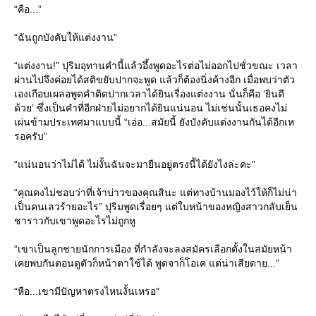
“คือ...”
“ฉันถูกบังคับให้แต่งงาน”
“แต่งงาน!” ปุริมอุทานคำนี้แล้วอึ้งพูดอะไรต่อไม่ออกไปชั่วขณะ เวลา
ผ่านไปจึงค่อยได้สติขยับปากจะพูด แล้วก็ต้องนิ่งค้างอีก เมื่อพบว่าตัว
เองเกือบเผลอพูดคำติดปากเวลาได้ยินเรื่องแต่งงาน นั่นก็คือ ‘ยินดี
ด้วย’ ซึ่งเป็นคำที่อีกฝ่ายไม่อยากได้ยินแน่นอน ไม่เช่นนั้นเธอคงไม่
เผ่นข้ามประเทศมาแบบนี้ “เอ่อ...สมัยนี้ ยังบังคับแต่งงานกันได้อีกเห
รอครับ”
“แน่นอนว่าไม่ได้ ไม่งั้นฉันจะมายืนอยู่ตรงนี้ได้ยังไงล่ะคะ”
“คุณคงไม่ชอบว่าที่เจ้าบ่าวของคุณสินะ แต่ทางบ้านมองไว้ให้ก็ไม่น่า
เป็นคนเลวร้ายอะไร” ปุริมพูดเรื่อยๆ แต่ใบหน้าของหญิงสาวกลับเย็น
ชาราวกับเขาพูดอะไรไม่ถูกหู
“เขาเป็นลูกชายนักการเมือง ที่กำลังจะลงสมัครเลือกตั้งในสมัยหน้า
เคยพบกันตอนดูตัวก็หน้าตาใช้ได้ พูดจาก็โอเค แต่น่าเสียดาย...”
“หือ...เขามีปัญหาตรงไหนงั้นเหรอ”