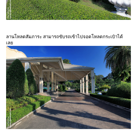
ลานโหลดสัมภาระ สามารถขับรถเข้าไปจอดโหลดกระเป๋าได้
เล