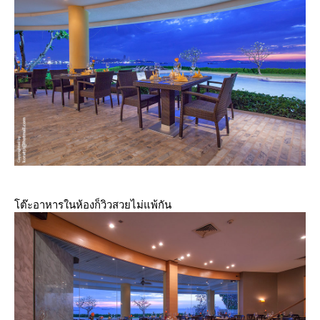
ต๊ะอาหารในห้องก็วิวสวยไม่แพ้กัน