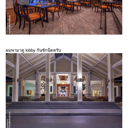
ผมพามาดู lobby กันซักนิดครับ