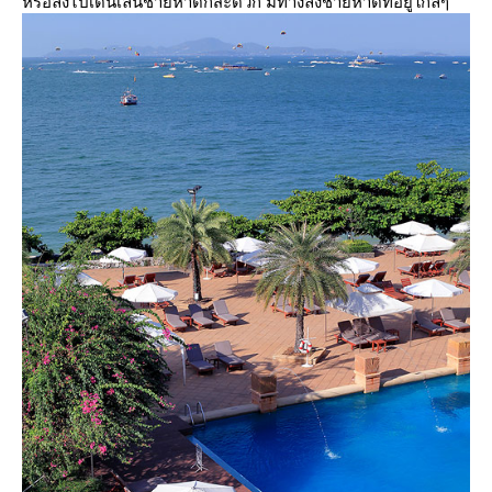
หรือลงไปเดินเล่นชายหาดก็สะดวก มีทางลงชายหาดที่อยู่ใกล้ๆ