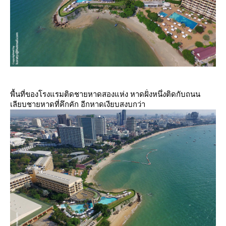
พื้นที่ของโรงแรมติดชายหาดสองแห่ง หาดฝั่งหนึ่งติดกับถนน
เลียบชายหาดที่คึกคัก อีกหาดเงียบสงบกว่า