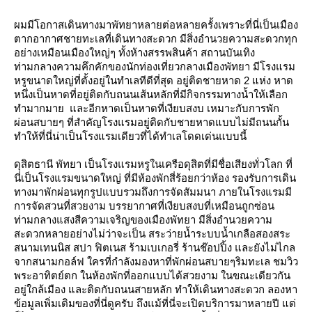
ผมมีโอกาสเดินทางมาพัทยาหลายต่อหลายครั้งเพราะที่นี่เป็นเมือง
ตากอากาศชายทะเลที่เดินทางสะดวก มีสิ่งอำนวยความสะดวกทุก
อย่างเหมือนเมืองใหญ่ๆ ทั้งห้างสรรพสินค้า สถานบันเทิง
ท่ามกลางความคึกคักของนักท่องเที่ยวกลางเมืองพัทยา มีโรงแรม
หรูขนาดใหญ่ที่ตั้งอยู่ในทำเลทีดีที่สุด อยู่ติดชายหาด 2 แห่ง หาด
หนึ่งเป็นหาดที่อยู่ติดกับถนนเส้นหลักที่มีกิจกรรมทางน้ำให้เลือก
ทำมากมาย และอีกหาดเป็นหาดที่เงียบสงบ เหมาะกับการพัก
ผ่อนสบายๆ ที่สำคัญโรงแรมอยู่ติดกับชายหาดแบบไม่มีถนนกั้น
ทำให้ที่นี่น่าเป็นโรงแรมเดียวที่ได้ทำเลโดดเด่นแบบนี้
ดุสิตธานี พัทยา เป็นโรงแรมหรูในเครือดุสิตที่มีชื่อเสียงทั่วโลก ที่
นี่เป็นโรงแรมขนาดใหญ่ ที่มีห้องพักสี่ร้อยกว่าห้อง รองรับการเดิน
ทางมาพักผ่อนทุกรูปแบบรวมถึงการจัดสัมมนา ภายในโรงแรมมี
การจัดสวนที่สวยงาม บรรยากาศที่เงียบสงบที่เหมือนถูกซ่อน
ท่ามกลางแสงสีความเจริญของเมืองพัทยา มีสิ่งอำนวยความ
สะดวกหลายอย่างไม่ว่าจะเป็น สระว่ายน้ำระบบน้ำเกลือสองสระ
สนามเทนนิส สปา ฟิตเนส ร้ามเบเกอรี่ ร้านช๊อปปิ้ง และยังไม่ไกล
จากสนามกอล์ฟ ใครที่กำลังมองหาที่พักผ่อนสบายๆริมทะเล ชมวิว
พระอาทิตย์ตก ในห้องพักที่ออกแบบได้สวยงาม ในขณะเดียวกัน
อยู่ใกล้เมือง และติดกับถนนสายหลัก ทำให้เดินทางสะดวก ลองหา
ข้อมูลเพิ่มเติมของที่นี่ดูครับ ถึงแม้ที่นี่จะเปิดบริการมาหลายปี แต่