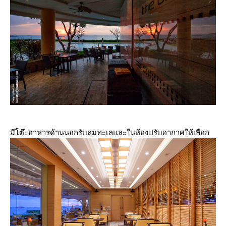
มีโต๊ะอาหารด้านนอกรับลมทะเลและในห้องปรับอากาศให้เลือก