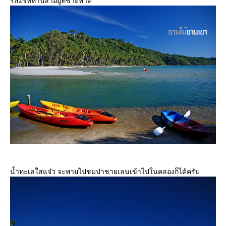
รีสอร์ทหาปลาอยู่ที่ชายหาด
น้ำทะเลใสแจ๋ว จะพายไปชมป่าชายเลนเข้าไปในคลองก็ได้ครับ