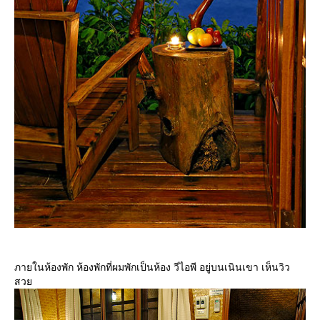
ภายในห้องพัก ห้องพักที่ผมพักเป็นห้อง วีไอพี อยู่บนเนินเขา เห็นวิว
สว