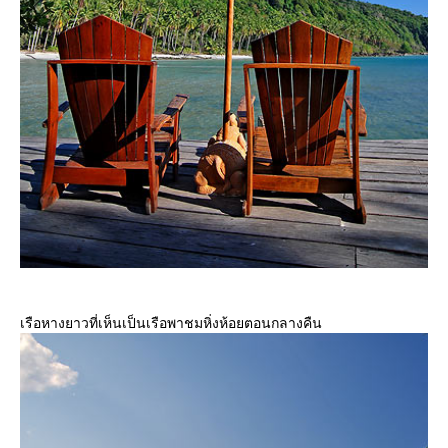
เรือหางยาวที่เห็นเป็นเรือพาชมหิ่งห้อยตอนกลางคืน