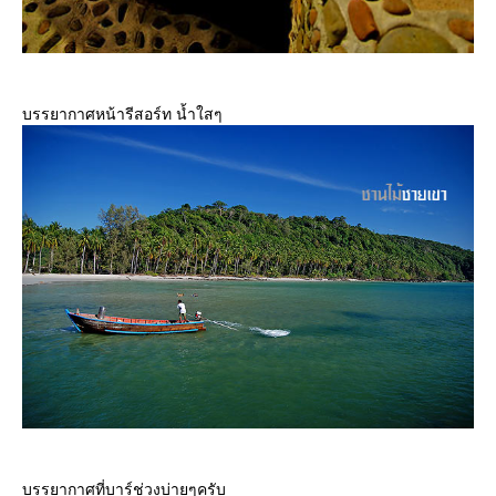
บรรยากาศหน้ารีสอร์ท น้ำใสๆ
บรรยากาศที่บาร์ช่วงบ่ายๆครับ