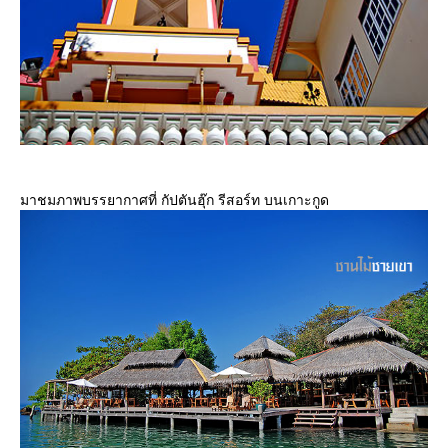
มาชมภาพบรรยากาศที่ กัปตันฮุ๊ก รีสอร์ท บนเกาะกูด