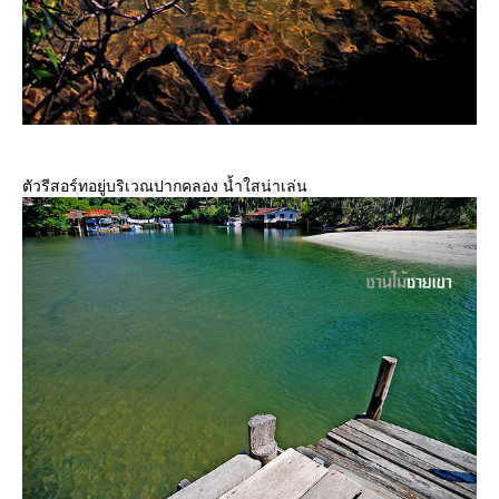
ตัวรีสอร์ทอยู่บริเวณปากคลอง น้ำใสน่าเล่น