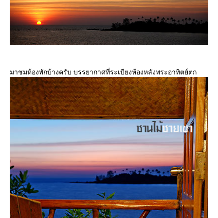
มาชมห้องพักบ้างครับ บรรยากาศที่ระเบียงห้องหลังพระอาทิตย์ตก