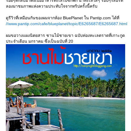
ร่อยๆที่กลับมาคงเบื่ออาหารทะเลไปซักพัก น้ำทะเลใสๆ รอบๆรีสอร์ท
ลองมาชมภาพแห่งความประทับใจจากทริปครั้งนี้ครับ
ดูรีวิวที่เหมือนกันของผมจากห้อง BluePlanet ใน Pantip.com ได้ที่
//www.pantip.com/cafe/blueplanet/topic/E6265687/E6265687.html
ผมขอวางแผงนิตยสาร ชานไม้ชายเขา ฉบับท่องทะเลตราดที่เกาะกูด
ประจำเดือน มกราคม ซึ่งเป็นฉบับที่ 20