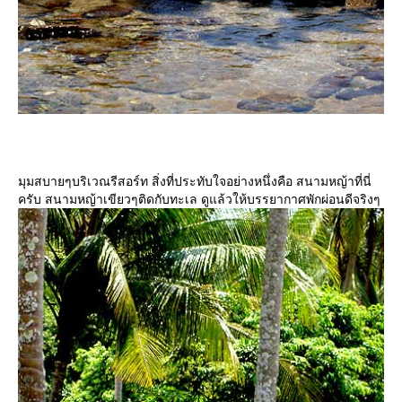
มุมสบายๆบริเวณรีสอร์ท สิ่งที่ประทับใจอย่างหนึ่งคือ สนามหญ้าที่นี่
ครับ สนามหญ้าเขียวๆติดกับทะเล ดูแล้วให้บรรยากาศพักผ่อนดีจริงๆ