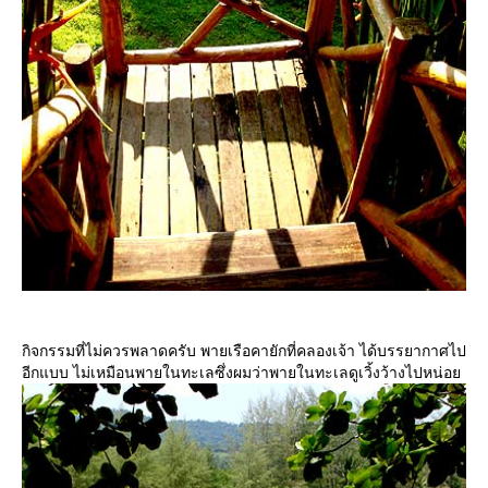
กิจกรรมที่ไม่ควรพลาดครับ พายเรือคายักที่คลองเจ้า ได้บรรยากาศไป
อีกแบบ ไม่เหมือนพายในทะเลซึ่งผมว่าพายในทะเลดูเวิ้งว้างไปหน่อ