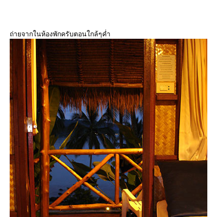
ถ่ายจากในห้องพักครับตอนใกล้ๆค่ำ