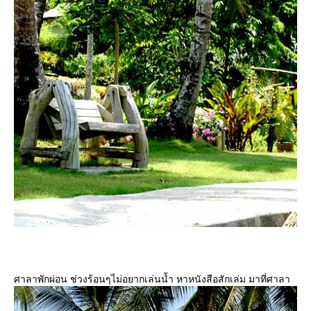
ศาลาพักผ่อน ช่วงร้อนๆไม่อยากเล่นน้ำ หาหนังสือสักเล่ม มาที่ศาลา