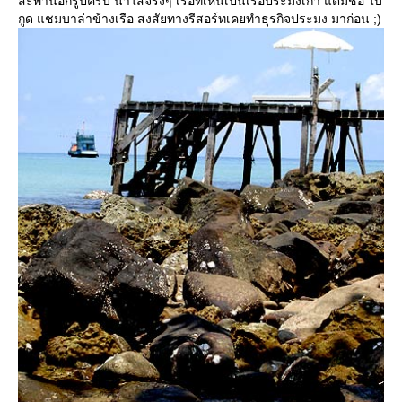
สะพานอีกรูปครับ น้ำใสจริงๆ เรือที่เห็นเป็นเรือประมงเก่า แต่มีชื่อ ใบ
กูด แชมบาล่าข้างเรือ สงสัยทางรีสอร์ทเคยทำธุรกิจประมง มาก่อน ;)