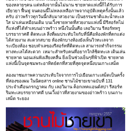
ของหลายๆคน แต่หลังจากนั้นไม่นาน ชายหาดแห่งนี้ก็ได้รับการ
เยียวยา ฟื้นฟู จนตอนนี้ไม่หลงเหลือภาพจากอุบัติเหตุครั้งนั้นแล้ว
ครับ อ่าวพร้าวทุกวันนี้กลับมาสวยงาม เป็นธรรมชาติและน้ำทะเล
ส น่าเล่นเหมือนเดิม บนเวิ้งชายหาดที่สวยงามแห่งนี้ มีรีสอร์ทไม่
กี่แห่งที่ได้ทำเลบนอ่าวพร้าว หนึ่งในนั้นคือ เลอวิมาน รีสอร์ทหรู
บรรยากาศดี ติดทะเล สิ่งที่ผมประทับใจกับที่นี่คือห้องพักที่ตกแต่ง
ได้สวยงาม สะดวกสบาย ห้องพักบางห้องยังเห็นวิวทะเลจาก
ระเบียงห้อง ชอบทำเลของรีสอร์ทที่ติดทะเล สามารถทำกิจกรรม
ทางทะเลได้สะดวก เหมาะสำหรับคนที่อยากใกล้ชิดทะเล เดินเล่น
ชายหาด นอนเล่นฟังเสียงคลื่น ยิ่งเป็นช่วงเย็นๆที่ฟ้าเปิด ชายหาด
ห่งนี้เป็นจุดชมพระอาทิตย์ตกที่สวยที่สุดจุดหนึ่งบนเกาะเสม็ด
ลองมาชมภาพความประท้บใจจากการไปเยือนเกาะเสม็ดเป็นครั้ง
ที่สองของผม ในนิตยสาร online ชานไม้ชายเขาฉบับที่ 131
ประจำเดือนกรกฎาคม กับ เลอวิมาน ค็อกเทคแอนด์สปา รีสอร์ท
ริมทะเลบรรยากาศดี บนเวิ้งอ่าวที่สวยงามของอ่าวพร้าว บนเกาะ
เสม็ด ระยอง