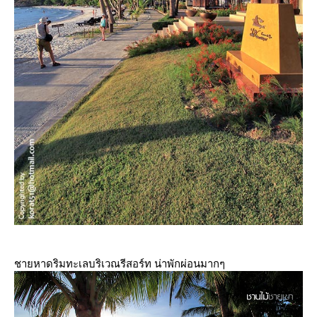
ชายหาดริมทะเลบริเวณรีสอร์ท น่าพักผ่อนมากๆ