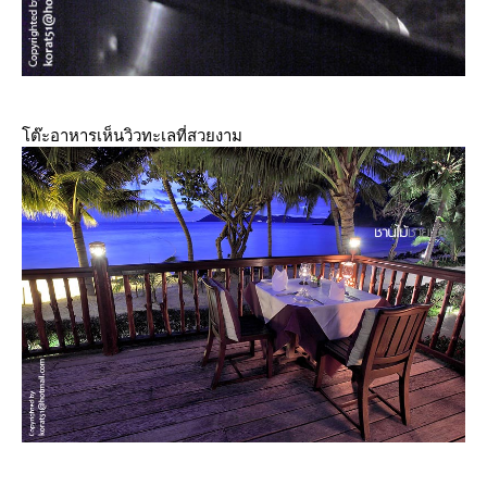
ต๊ะอาหารเห็นวิวทะเลที่สวยงาม