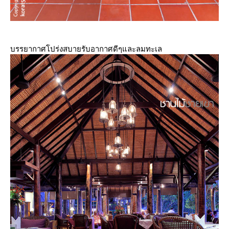
บรรยากาศโปร่งสบายรับอากาศดีๆและลมทะเล