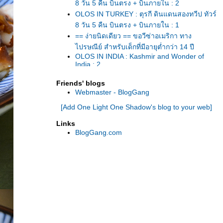
8 วัน 5 คืน บินตรง + บินภายใน : 2
OLOS IN TURKEY : ตุรกี ดินแดนสองทวีป ทัวร์
8 วัน 5 คืน บินตรง + บินภายใน : 1
== ง่ายนิดเดียว == ขอวีซ่าอเมริกา ทาง
ไปรษณีย์ สำหรับเด็กที่มีอายุต่ำกว่า 14 ปี
OLOS IN INDIA : Kashmir and Wonder of
India : 2
OLOS IN INDIA : Kashmir and Wonder of
India : 1
Friends' blogs
It’s Happened to be a closet. /23
Webmaster - BlogGang
สัมผัสมนต์เสน่ห์เมืองโบราณเฟิ่งหวง เสียวสุด
[Add One Light One Shadow's blog to your web]
ทรวงบนทางเดินกระจกที่จางเจียเจี้ย กลับเบบเพ
ลียๆที่ฉางซา
Links
OLOS in KORAT ... ไหว้พระ 9 วัด ในเมือง
BlogGang.com
คราช ... ขอพรรับปีใหม่ 2559
สัมผัสความสุขของการพักผ่อน และอาหารชั้น
เลิศ ที่ Le Meridien Suvarnabhumi, Bangkok
Golf Resort & Spa
U.S.A.2015 ขับรถเที่ยว 8 อุทยานแห่งชาติใน
เวสท์อเมริกา เพลิดเพลินไปกับสีสันของดอกไม้
ป่าในฤดูร้อน - 3
U.S.A.2015 ขับรถเที่ยว 8 อุทยานแห่งชาติใน