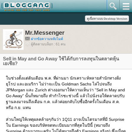
Mr.Messenger
ฝากข้อความหลังไมค์
ผู้ติดตามบล็อก : 61 คน
Sell in May and Go Away ใช้ได้กับการลงทุนในตลาดหุ้น
เอเชีย?
นช่วงตั้งแต่ต้นเดือน พ.ค. ที่ผ่านมา นักเคราะห์หลายสำนักทางฝั่ง
ุโรป และอเมริกา ไม่ว่าจะเป็น Goldman Sachs ไล่ไปจนถึง
JPMorgan และ Zurich ต่างออกมาให้ความเห็นว่า “Sell in May and
Go Away” นั้นก็หมายถึง ทำกำไรซะช่วงนี้ แล้วไปนั่งรอให้ตลาดปรับ
ฐานลงมาจนถึงเดือน ก.ค. แล้วค่อยกลับไปซื้ออีกครั้งในเดือน ส.ค.
หรือ ก.ย. แทน
ส่วนใหญ่ให้เหตุผลคล้ายๆกันว่า 1Q11 อาจเป็นไตรมาสที่มี Surprise
น Earnings ของบริษัทจดทะเบียนมากที่สุดในปีนี้ (หมายถึง
Surprise ด้านบวกนะครับ ไม่ได้หมายถึงตัว Earnings จริงๆ) ซึ่งเมื่อดู