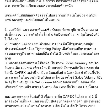
รอบ หากแต่เป็นเดือน ก.ค. มากกว่า ที่ควรลดพอร์ตลง เพราะเดือน
ส.ค. ตลาดในเอเชียจะเจอแรงขายค่อนข้างหนัก
เหตุผลด้านสถิติย้อนหลัง เรารู้ไปแล้ว ว่าแต่ ทำไมในช่วง 4 เดือน
รก ตลาดหุ้นเอเชียไม่ยอมไปไหนซะที
1. สองปีที่ผ่านมา ตลาดหุ้นเอเชีย Outperform ภูมิภาคอื่นมาตลาด
ดังนั้นแรงขาย การทำกำไรในช่วงต้นปีจะกดดันราคาหุ้นให้ขยับตัว
ไปได้ยาก
2. Inflation และการอ่อนค่าของ USD กดดันให้รัฐบาลของกลุ่ม
ประเทศฝั่งเอเชียต้อง Tightening Policy เพื่อรักษาเสถียรภาพของ
ระบบเศรษฐกิจ แต่ทางอ้อมก็คือ ทำให้ Growth โดยรวมชะลอตัวลง
ด้ว
3. หลายๆอุตสาหกรรม ใช้จังหวะในช่วงที่ Local Currency อ่อนค่า
นการเพิ่ม CAPEX เพื่อเตรียมตัวขยายกำลังการผลิตใน Phase ต่อ
ไป ซึ่ง CAPEX เหล่านี้ ปกติจะเห็นผลก็อย่างน้อยๆต้อง 6 เดือนขึ้นไป
เพราะฉะนั้นในช่วงต้นปี บริษัทส่วนใหญ่อาจโชว์ Sales Volume ที่ยัง
คงอยู่ในระดับสูง แต่ Net income ออกมาดันกลายเป็นลดลง เมื่อ
เทียบกับปีก่อนหน้า สาเหตุก็เพราะเกิด Cost ขึ้นใน CAPEX นั้นเอง
มองเฉพาะเหตุผลในข้อที่ 3 เรื่องการเพิ่ม CAPEX ในไตรมาส 2 นี้
อาจจะยังไม่เห็นผล แต่น่าจะเป็นปัจจัยบวกต่อผลการดำเนินงานของ
บริษัทจดทะเบียนในช่วงไตรมาส 3 เป็นต้นไป เป็นไปได้ว่า 2H11