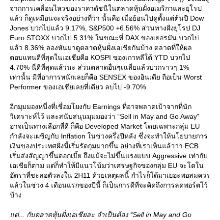
จากการเคลื่อนไหวของราคาดัชนีในตลาดหุ้นฝั่งอเมริกาและยุโรป
ล้ว ก็ดูเหมือนจะจริงอย่างที่ว่า นั้นคือ เมื่อย้อนไปดูตั้งแต่ต้นปี Dow
Jones บวกไปแล้ว 9.17%, S&P500 +6.56% ส่วนทางฝั่งยุโรป DJ
Euro STOXX บวกไป 5.31% ในขณะที่ DAX ของเยอรมัน บวกไป
ล้ว 8.36% ลองหันมาดูตลาดหุ้นฝั่งเอเชียกันบ้าง ตลาดที่ให้ผล
ตอบแทนดีที่สุดในเอเชียคือ KOSPI ของเกาหลีใต้ YTD บวกไป
4.70% นี่ดีที่สุดแล้วนะ ส่วนตลาดอื่นๆเฉลี่ยแล้วบวกราวๆ 1%
เท่านั้น มีที่อาการหนักเลยก็คือ SENSEX ของอินเดีย ถือเป็น Worst
Performer ของเอเชียเลยที่เดียว ลบไป -9.70%
อีกมุมมองหนึ่งที่เชื่อมโยงกับ Earnings ที่อาจพลาดเป้าจากที่นัก
วิเคราะห์ไว้ และสนับสนุนมุมมองว่า “Sell in May and Go Away”
อาจเป็นทางเลือกที่ดี ก็คือ Developed Market โดยเฉพาะกลุ่ม EU
กำลังจะเผชิญกับ Inflation ในช่วงครึ่งปีหลัง ซึ่งจะทำให้นโยบายการ
เงินของประเทศฝั่งนี้เริ่มรัดกุมมากขึ้น อย่างที่เราเห็นแล้วว่า ECB
เริ่มส่งสัญญาขึ้นดอกเบี้ย ถึงแม้จะไม่ขึ้นแรงแบบ Aggressive เท่ากับ
เอเชียก็ตาม แต่ก็ทำให้มีแนวโน้มว่าเศรษฐกิจของกลุ่ม EU จะโตใน
อัตราที่ชะลอตัวลงใน 2H11 ด้วยเหตุผลนี้ กำไรก็ได้มาเยอะพอสมควร
ล้วในช่วง 4 เดือนแรกของปีนี้ ก็เป็นการดีที่จะคิดถึงการลดพอร์ตไว้
บ้าง
ต่... กับตลาดหุ้นฝั่งเอเชียละ จำเป็นต้อง “Sell in May and Go