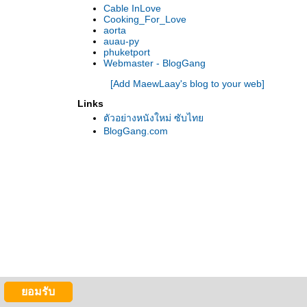
Cable InLove
ซูเปอร์แมน : แสงอรุณแห่งยุติธรรม) (ซับไทย)
Cooking_For_Love
>> ฉายแล้ววันนี้ >>Terminator: Genisys (ฅน
aorta
auau-py
เหล็ก: มหาวิบัติจักรกลยึดโลก)..สงครามระหว่าง
phuketport
มนุษย์และเครื่องจักรสังหาร แอ็คชั่นกระหน่ำ
Webmaster - BlogGang
เหนือกว่าที่เคยมีมา
[Add MaewLaay's blog to your web]
อ็คชั่นจัดเต็มกับนักส่งมือพระกาฬของคน
Links
หม่..ในตัวอย่างหนัง: The Transporter
ตัวอย่างหนังใหม่ ซับไท
Refueled (คนระห่ำคว่ำนรก) ซับไท
BlogGang.com
>> ฉายแล้ววันนี้ >> Maggie (ซอมบี้ลูกคน
เหล็ก)
>> ฉายแล้ววันนี้ >> Survivor (เกมล่าระเบิด
เมือง)... Insidious: Chapter 3 (วิญญาณตามติด
3)
>> ฉายแล้ววันนี้ >> Jurassic World (จูราสสิค
เวิลด์)...สวนสนุกเปิดแล้ว มหึมาภาพยนตร์แอ็
คชั่นฟอร์มยักษ์
>> ฉายแล้ววันนี้ >> San Andreas (มหาวินาศ
ผ่นดินแยก)..อภิมหาภาพยนตร์มหึมาหายนะ
ห่งปี
>> ฉายแล้ววันนี้ >> Tomorrowland (ผจญแดน