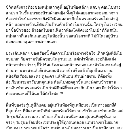
ชีวิตหลังการท้องของหนุ่มสาวคู่นี้ อยู่ในห้องเล็กๆ แคบๆ ค่อนไปทาง
สกปรก ในชั้นบนของบ้านฝ่ายหญิง ทั้งคู่ไม่ค่อยอยากจะออกมาจาก
ห้องเท่าไหร่ คงเพราะยังรู้สึกผิดต่อสมาชิกในครอบครัวจนไม่กล้าสู้
หน้า แถมทางบ้านก็ดันเป็นร้านค้าเจ้าดังในย่านนั้น ใครๆ ก็แวะเวียน
มาซื้อข้าวของ ถ้าออกไปเขาเห็นว่าท้องโตก็คงเอาไปเม้าท์กันสนั่น
หนุ่มสาวก็เลยกินนอนอยู่ในห้องนั้น รอสบโอกาสดี ไม่มีใครอยู่บ้าน
ค่อยออกมาสูดอากาศภายนอก
ประเด็นหลักๆ ของเรื่องนี้ คือความไม่พร้อมทางจิตใจ เด็กหญิงที่ยังไม่
จบม.หก กับความรับผิดชอบในฐานะแม่ แต่เท่าที่เห็น เธอก็ยังแต่ง
หน้าทาปาก ว่างๆ ก็ไปซ้อมร้องเพลงหน้ากระจก แต่งตัวอินเทรนด์อยู่
บ้าน ทานมาม่าแล้วก็เล่นคอมพิวเตอร์ เสร็จแล้วก็ลุกขึ้นมาอ่าน
หนังสือเรื่องย่อละคร ดูละคร แล้วก็นอน ส่วนฝ่ายชาย ที่ต้องทิ้ง
สังเวียนมวยมารับบทคุณพ่อ ต้องไปทอดลูกชิ้นและผัดกับข้าวขา
หาเงินช่วยครอบครัวเมีย วันดีคืนดีก็ทะเลาะกับเมีย บอกเมียว่าให้เรา
ท้องแทนเธอก็ได้นะ ได้ยังไงฟะ!?!
พื้นที่ของวัยรุ่นคู่นี้ก็แคบ อยู่แต่ในห้องที่ดูเหมือนจะเป็นทางออกที่ดี
ที่สุด ทั้งๆ ที่มีครอบครัวที่น่าจะพร้อมให้ความเข้าใจและช่วยเหลือ แต่
วัยรุ่นยังไม่อาจมองว่าตัวเองเป็นส่วนหนึ่งของกลุ่มคนที่อยู่ชั้นล่าง
จริงๆ วัยรุ่นพร้อมที่จะเปิดประตูให้ทุกคนตลอด แต่พวกเขาไม่อยาก
เปิดเอง เขาอยากแน่ใจว่า คนชั้นล่างไม่มองว่าเขาเป็นตัวปัญหา และ