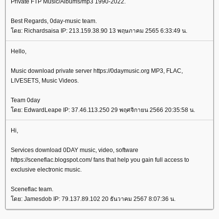
Private FTP Music/Albums/mp3 1990-2022.
Best Regards, 0day-music team.
ดย: Richardsaisa IP: 213.159.38.90 13 พฤษภาคม 2565 6:33:49 น.
Hello,
Music download private server https://0daymusic.org MP3, FLAC,
LIVESETS, Music Videos.
Team 0day
ดย: EdwardLeape IP: 37.46.113.250 29 พฤศจิกายน 2566 20:35:58 น.
Hi,
Services download 0DAY music, video, software
https://sceneflac.blogspot.com/ fans that help you gain full access to
exclusive electronic music.
Sceneflac team.
ดย: Jamesdob IP: 79.137.89.102 20 ธันวาคม 2567 8:07:36 น.