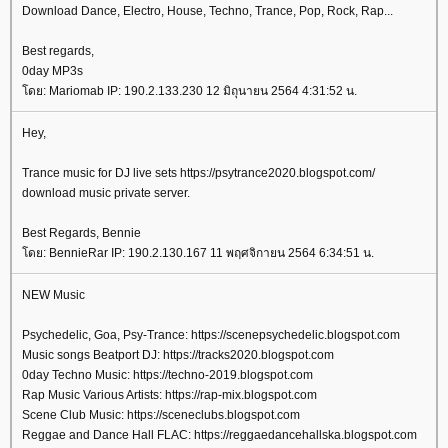
Download Dance, Electro, House, Techno, Trance, Pop, Rock, Rap...
Best regards,
0day MP3s
ดย: Mariomab IP: 190.2.133.230 12 มิถุนายน 2564 4:31:52 น.
Hey,
Trance music for DJ live sets https://psytrance2020.blogspot.com/
download music private server.
Best Regards, Bennie
ดย: BennieRar IP: 190.2.130.167 11 พฤศจิกายน 2564 6:34:51 น.
NEW Music
Psychedelic, Goa, Psy-Trance: https://scenepsychedelic.blogspot.com
Music songs Beatport DJ: https://tracks2020.blogspot.com
0day Techno Music: https://techno-2019.blogspot.com
Rap Music Various Artists: https://rap-mix.blogspot.com
Scene Club Music: https://sceneclubs.blogspot.com
Reggae and Dance Hall FLAC: https://reggaedancehallska.blogspot.com