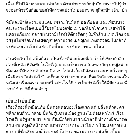
เพื่อนก็ไม่ได้ บอกแฟนแฟนก็ด่า ด้านฝ่ายชายก็กลุ้มใจ เพราะไม่รู้ว่า
จะออกหัวหรือก้อย บอกให้ตรวจแม่งก็ไม่ยอมตรวจ กูก็จะบ้า เอ้า...บ้า
ที่มันจะบ้าก็เพราะมันแคบ เพราะมันมีแต่เธอ กับฉัน และเพื่อนบาง
คน เพราะเรื่องแบบนี้วัยรุ่นไม่บอกพ่อแม่ บอกไปก็โดนด่า เลยทำได้
ค่ถามกันเอง กลายเป็นว่ามีเรื่องให้ต้องคิดอยู่ในหัวล้านแปดเรื่อง จน
วัยรุ่นไม่พร้อมที่จะเผชิญกับความจริง เผชิญกับแท่งตรวจฉี่ ไม่กล้าที่
จะคิดเลยว่า ถ้าเป็นสองขีดขึ้นมา จะชิบหายขนาดไหน
สำหรับฉัน ไปเสม็ดถือว่าเป็นเรื่องที่ชอบน้อยที่สุด ถ้าให้เทียบกับอีก
สองที่เหลือ ที่ติดขัดในใจที่สุดน่าจะเป็นการแสดงของวัยรุ่นหญิงชา
ทั้งสอง ที่มันประดักประเดิด ดูๆ ไปแล้วก็จะมีจังหวะถอนหายใจเบาๆ
เพื่อคิดว่า "แล้วยังไง" แต่ก็ยอมรับว่ายากแหละที่จะกำกับการแสดงใน
หนังเล่าเรื่องดราม่าแบบนี้ อย่างไรก็ดี ขอเป็นกำลังใจให้พี่ป้องและพี่
ภาสไว้ ณ ที่นี้ด้วยค่ะ :)
เป็นแม่ เป็นเมีย:
เรื่องที่สองนี้เหมือนกับเป็นตอนต่อของเรื่องแรก แต่เปลี่ยนตัวละคร
พลิกกลับด้าน กลายเป็นวัยรุ่นชานเมือง ฐานะไม่ค่อยเท่าไหร่ เรียน
รงเรียนรัฐบาล ฝ่ายชายเป็นนักกีฬามวย หน้าตาดี ท่าทางมีอนาคต
ส่วนฝ่ายหญิงก็หน้าตาดี แต่ท่าทางเธอจะแรงไม่เบา ใฝ่ฝันอยากเป็น
ดารา มีชื่อเสียง แต่ก็ต้องชะงักไปซะก่อน เพราะเธอดันท้องขึ้นมา