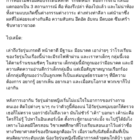
การท้องไม่พร้อมคือประเด็นหลักที่ "รักจัดหนัก" ต้องการจะนำเสนอ
ตกออกเป็น 3 สถานการณ์ คือ ท้องรึเปล่า ท้องไปแล้ว และไม่น่าท้อง
ทั้งสามแบบเกิดขึ้นต่างกรรมต่างวาระ ต่างท่วงท่าลีลา แต่นำมาซึ่ง
ผลที่ไม่ค่อยจะต่างกันคือ ความสับสน อึดอัด อับจน มืดบอด ซึมเศร้า
ชิบหายวายวอด
ไปเสม็ด:
เล่าถึงวัยรุ่นเกรดดี หน้าตาดี มีฐานะ มีอนาคต เอาง่ายๆ ว่าโรงเรียน
ของวัยรุ่นในเรื่องนี้น่าจะมีรถไฟฟ้าผ่าน และเราหาเด็กๆ กลุ่มนี้เจอ
ได้ตามร้านขนมชิคๆ ในสยาม เด็กกลุ่มนี้มักถูกมองว่ามีอนาคต และมี
ความคิดความอ่านดีกว่าเด็กกลุ่มอื่น แต่เมื่อสัญชาตญาณเรียกร้อง
เด็กกลุ่มที่ถูกมองว่าเป็นลูกเทพ ก็เป็นแค่มนุษย์ธรรมดาๆ ที่มีความ
ต้องการ อยากรู้ อยากเห็น อยากเอา และเมื่อสบโอกาส พวกเขาก็ไป
เอากัน
หลังการเอากัน วัยรุ่นฝ่ายหญิงเริ่มไม่แน่ใจในอาการของร่างกา
ตนเอง คิดไปต่างๆ นาๆ กะว่าตัวกูนี้ท้องแน่ ไอ้วัยรุ่นหนุ่มบอกให้ตรวจ
เธอก็ไม่ตรวจ บอกว่ายังไม่ถึงเวลา มันไม่ชัวร์ "เค้า" บอกมา เค้าน่ะคือ
ครก็ไม่รู้ ไปหาในอินเตอร์เน็ต ตั้งกระทู้ถามเอาล่ะมั้ง จะไปรู้ได้ยังไง
เพราะไม่เคยมีใครสอน วิชาเพศศึกษาที่โรงเรียนสอนเอาไว้แต่ว่าชื่อ
ทางวิทยาศาสตร์ของปีกมดลูกคืออะไร เมื่อรวมกับนิสัยดั้งเดิมที่เป็น
คนคิดมากระดับแปด น้องวัยรุ่นหญิงจึงมีอาการคล้ายคนใกล้บ้า บอก