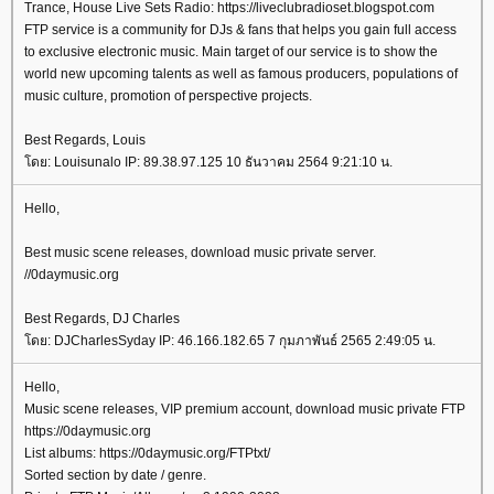
Trance, House Live Sets Radio: https://liveclubradioset.blogspot.com
FTP service is a community for DJs & fans that helps you gain full access
to exclusive electronic music. Main target of our service is to show the
world new upcoming talents as well as famous producers, populations of
music culture, promotion of perspective projects.
Best Regards, Louis
ดย: Louisunalo IP: 89.38.97.125 10 ธันวาคม 2564 9:21:10 น.
Hello,
Best music scene releases, download music private server.
//0daymusic.org
Best Regards, DJ Charles
ดย: DJCharlesSyday IP: 46.166.182.65 7 กุมภาพันธ์ 2565 2:49:05 น.
Hello,
Music scene releases, VIP premium account, download music private FTP
https://0daymusic.org
List albums: https://0daymusic.org/FTPtxt/
Sorted section by date / genre.