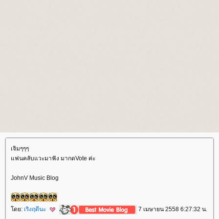
เจิมๆๆๆ
ฟนคลับแวะมาฟัง มากดVote ค่ะ
JohnV Music Blog
ดย:
เริงฤดีนะ
7 เมษายน 2558 6:27:32 น.