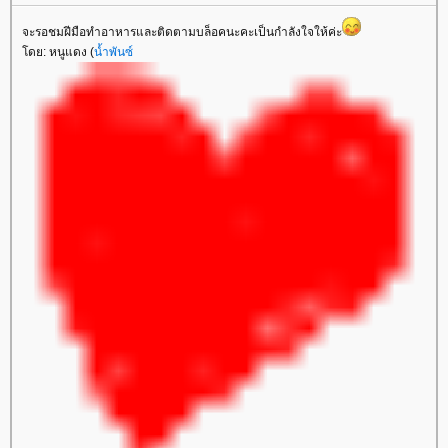
จะรอชมฝีมือทำอาหารและติดตามบล็อคนะคะเป็นกำลังใจให้ค่ะ
ดย: หนูแดง (
น้ำพันซ์