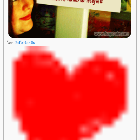
ดย:
ฮิปโปร้อยฝัน