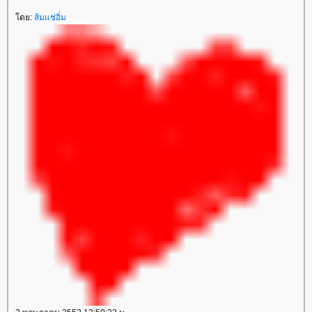
ดย:
ส้มแช่อิ่ม