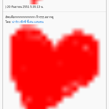
) 20 กันยายน 2551 5:35:13 น.
อัพบล๊อกกกกกกกกกกกก เร็วๆๆๆ อยากดู
ดย:
น่ารัก เซ๊กซี่ ขี้เล่น แสนซน