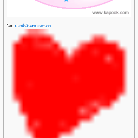
ดย:
ดอกฝิ่นในสายลมหนาว