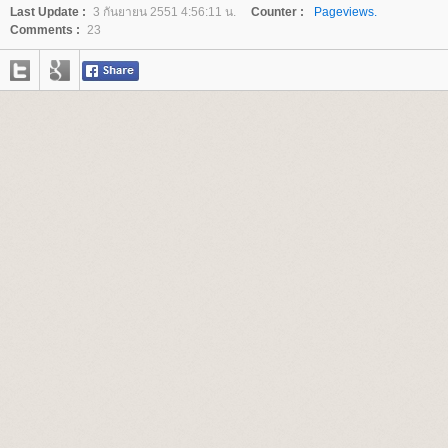
Last Update :
3 กันยายน 2551 4:56:11 น.
Counter :
Pageviews.
Comments :
23