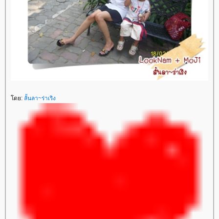
ดย:
ลั้นลา~ร่าเริง