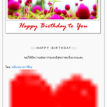
::::::: H A P P Y :: B I R T H D A Y :::::::
ขอให้มีความสุขมากๆและมีสุขภาพแข็งแรงนะคะ
ดย:
หนีแม่มาอาร์ซีเอ