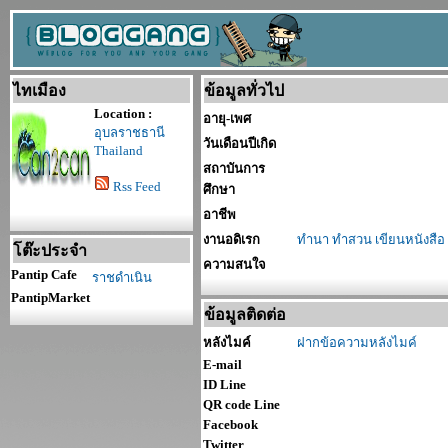
ไทเมือง
ข้อมูลทั่วไป
Location :
อายุ-เพศ
อุบลราชธานี
วันเดือนปีเกิด
Thailand
สถาบันการ
Rss Feed
ศึกษา
อาชีพ
งานอดิเรก
ทำนา ทำสวน เขียนหนังสือ
โต๊ะประจำ
ความสนใจ
Pantip Cafe
ราชดำเนิน
PantipMarket
ข้อมูลติดต่อ
หลังไมค์
ฝากข้อความหลังไมค์
E-mail
ID Line
QR code Line
Facebook
Twitter