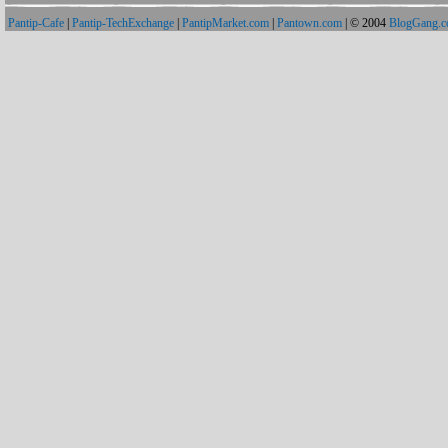
Pantip-Cafe
|
Pantip-TechExchange
|
PantipMarket.com
|
Pantown.com
| © 2004
BlogGang.