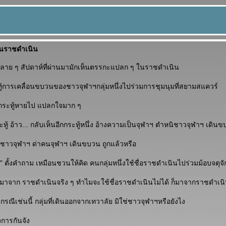
นราชดำเนิน
ย ๆ สัปดาห์ที่ผ่านมามักเห็นตรรกะแปลก ๆ ในราชดำเนิน
ะทู้การเคลื่อนขบวนของชาวจุฬาฯกลุ่มหนึ่งไปร่วมการชุมนุมที่สยามสแควร์
าวกระทู้หายไป แปลกใจมาก ๆ
ะทู้ อ้าว... กลับเห็นอีกกระทู้หนึ่ง อ้างความเป็นจุฬาฯ ตำหนิชาวจุฬาฯ เดิน
ว่าชาวจุฬาฯ ด่าคนจุฬาฯ เดินขบวน ถูกแล้วหรือ
ุน" ตั้งคำถาม เหมือนชวนให้คิด คนกลุ่มหนึ่งใช้ชื่อราชดำเนินไปร่วมม้อบจตุจั
ามาจาก ราชดำเนินจริง ๆ ทำไมจะใช้ชื่อราชดำเนินไม่ได้ ก็มาจากราชดำเนิ
รณีเช่นนี้ กลุ่มที่เดินออกจากเทวาลัย มิใช่ชาวจุฬาฯหรือยังไง
การกันจัง