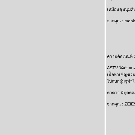
เหมือนชุมนุมศิษ
จากคุณ : monke
ความคิดเห็นที่ 
ASTV ได้ถ่ายถ
เนื้อหาเชิญชว
ไปกับกลุ่มจุฬาไ
คาดว่า มีบุค
จากคุณ : ZEIES 