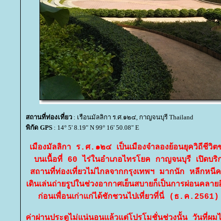
สถานที่ท่องเที่ยว
: เรือนมัลลิกา ร.ศ.๑๒๔, กาญจนบุรี Thailand
พิกัด GPS
: 14° 5' 8.19" N 99° 16' 50.08" E
เมืองมัลลิกา ร.ศ.๑๒๔ เป็นเมืองจำลองย้อนยุควิถีชีวิ
บนเนื้อที่ 60 ไร่ในอำเภอไทรโยค กาญจนบุรี เปิดบริก
สถานที่ท่องเที่ยวไม่ไกลจากกรุงเทพฯ มากนัก หลีกหนี
เดินเล่นถ่ายรูปในช่วงอากาศเย็นสบายก็เป็นการผ่อนคลายอี
ก่อนเพื่อนเก่าแก่ได้ชักชวนไปเที่ยวที่นี่ (ธ.ค.256
ค่าผ่านประตูไม่แน่นอนแล้วแต่โปรโมชั่นช่วงนั้น วันที่