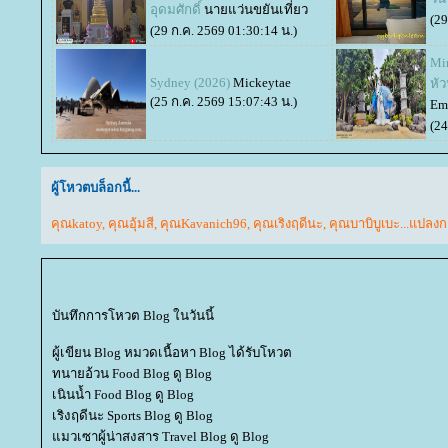
อุดมศักดิ์
นายแว่นขยันเที่ยว
(29
(29 ก.ค. 2569 01:30:14 น.)
Mi
Sydney (2026)
Mickeytae
หัว
(25 ก.ค. 2569 15:07:43 น.)
Em
(24
ผู้โหวตบล็อกนี้...
คุณkatoy
,
คุณอุ้มสี
,
คุณKavanich96
,
คุณเริงฤดีนะ
,
คุณบาบิบูเบะ...แปลงก
บันทึกการโหวต Blog ในวันนี้
ผู้เขียน Blog หมวดเนื้อหา Blog ได้รับโหวต
ทนายอ้วน Food Blog ดู Blog
เนินน้ำ Food Blog ดู Blog
เริงฤดีนะ Sports Blog ดู Blog
มวเซาผู้น่าสงสาร Travel Blog ดู Blog