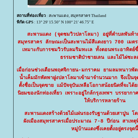
สถานที่ท่องเที่ยว
: สะพานแดง, สมุทรสาคร Thailand
พิกัด GPS
: 13° 29' 15.50" N 100° 21' 46.75" E
สะพานแดง (จุดชมวิวปลาโลมา) อยู่ที่ตำบลพันท้าย
สมุทรสาคร ลักษณะเป็นสะพานไม้สีแดงยาว 700 เมต
เหมาะกับการชมวิวรับลมริมทะเล ทั้งตอนพระอาทิตย์ข
ธรรมชาติป่าชายเลน และไม้ไผ่ชะลอ
เมื่อก่อนช่วงเดือนพฤศจิกายน-มกราคม ยามลมหนาวพัดเ
น้ำเค็มมักพัดพาฝูงปลาโลมาเข้ามาจำนวนมาก จึงเป็
ตั้งชื่อเป็นจุดขาย แม้ปัจจุบันเหลือโอกาสน้อยนิดที่จะได
นิยมของนักท่องเที่ยว เพราะอยู่ใกล้กรุงเทพฯ บรรยาก
ห้บริการหลายร้าน
สะพานแดงสร้างด้วยไม้แผ่นรองรับฐานด้วยเสาปูน โ
ผังเมืองสมุทรสาครเมื่อประมาณ 7-8 ปีก่อน สาเหตุที่ท
หมู่บ้านแดงซึ่งเคยตั้งอยู่ตรงจุดนี