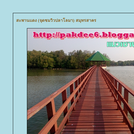
สะพานแดง (จุดชมวิวปลาโลมา) สมุทรสาคร