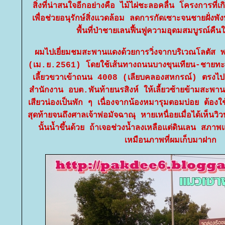
สิ่งที่น่าสนใจอีกอย่างคือ ไม้ไผ่ชะลอคลื่น โครงการที่
เพื่อช่วยอนุรักษ์สิ่งแวดล้อม ลดการกัดเซาะจนชายฝั่งพั
พื้นที่ป่าชายเลนฟื้นฟูความอุดมสมบูรณ์คืน
ผมไปเยี่ยมชมสะพานแดงด้วยการวิ่งจากบริเวณโลตัส พร
(เม.ย.2561) โดยใช้เส้นทางถนนบางขุนเทียน-ชายทะเล
เลี้ยวขวาเข้าถนน 4008 (เลียบคลองสหกรณ์) ตรงไ
สำนักงาน อบต.พันท้ายนรสิงห์ ให้เลี้ยวซ้ายข้ามสะพานเ
เสียวน่องเป็นพัก ๆ เนื่องจากน้องหมารุมตอมบ่อย ต้อ
สุดท้ายจนถึงศาลเจ้าพ่อมัจฉาณุ หายเหนื่อยเมื่อได้เห็
นั้นน้ำขึ้นด้วย ถ้าเจอช่วงน้ำลงเหลือแต่ดินเลน สภ
เหมือนภาพที่ผมเก็บมาฝาก