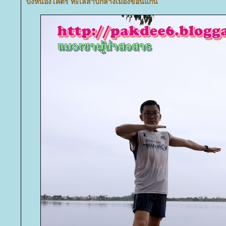
บึงหนองโคตร ทะเลสาบกลางเมืองขอนแก่น