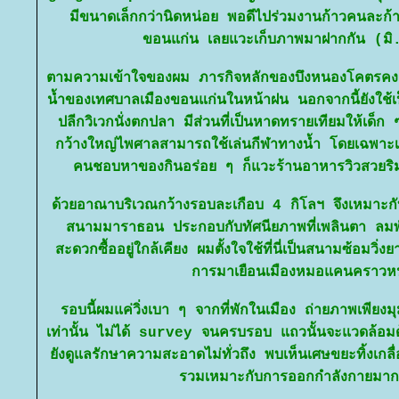
มีขนาดเล็กกว่านิดหน่อย พอดีไปร่วมงานก้าวคนละก้าว
ขอนแก่น เลยแวะเก็บภาพมาฝากกัน (ม
ตามความเข้าใจของผม ภารกิจหลักของบึงหนองโคตรคงเป
น้ำของเทศบาลเมืองขอนแก่นในหน้าฝน นอกจากนี้ยังใช้เป
ปลีกวิเวกนั่งตกปลา มีส่วนที่เป็นหาดทรายเทียมให้เด็ก 
กว้างใหญ่ไพศาลสามารถใช้เล่นกีฬาทางน้ำ โดยเฉพาะเจ็ท
คนชอบหาของกินอร่อย ๆ ก็แวะร้านอาหารวิวสวยริมบึง
ด้วยอาณาบริเวณกว้างรอบละเกือบ 4 กิโลฯ จึงเหมาะกับ
สนามมาราธอน ประกอบกับทัศนียภาพที่เพลินตา ลมพั
สะดวกซื้ออยู่ใกล้เคียง ผมตั้งใจใช้ที่นี่เป็นสนามซ้อมว
การมาเยือนเมืองหมอแคนคราวหน
รอบนี้ผมแค่วิ่งเบา ๆ จากที่พักในเมือง ถ่ายภาพเพียง
เท่านั้น ไม่ได้ survey จนครบรอบ แถวนั้นจะแวดล้อมด้
ังดูแลรักษาความสะอาดไม่ทั่วถึง พบเห็นเศษขยะทิ้งเกล
รวมเหมาะกับการออกกำลังกายมาก