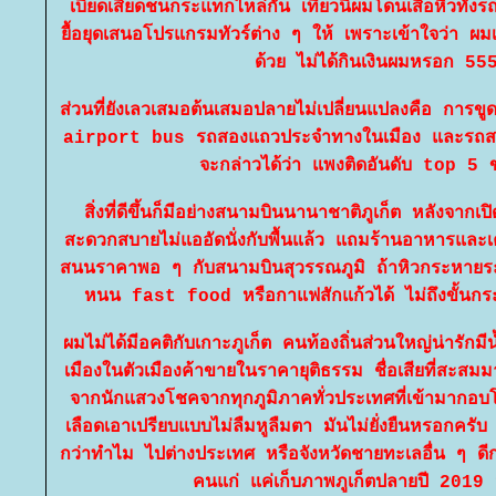
เบียดเสียดชนกระแทกไหล่กัน เที่ยวนี้ผมโดนเสือหิวทั้งร
ื้อยุดเสนอโปรแกรมทัวร์ต่าง ๆ ให้ เพราะเข้าใจว่า ผมเป็
ด้วย ไม่ได้กินเงินผมหรอก 55
ส่วนที่ยังเลวเสมอต้นเสมอปลายไม่เปลี่ยนแปลงคือ การขู
airport bus รถสองแถวประจำทางในเมือง และรถ
จะกล่าวได้ว่า แพงติดอันดับ top 5
สิ่งที่ดีขึ้นก็มีอย่างสนามบินนานาชาติภูเก็ต หลังจา
สะดวกสบายไม่แออัดนั่งกับพื้นแล้ว แถมร้านอาหารและเครื
สนนราคาพอ ๆ กับสนามบินสุวรรณภูมิ ถ้าหิวกระหายระหว
หนน fast food หรือกาแฟสักแก้วได้ ไม่ถึงขั้นกระเป
ผมไม่ได้มีอคติกับเกาะภูเก็ต คนท้องถิ่นส่วนใหญ่น่ารักม
เมืองในตัวเมืองค้าขายในราคายุติธรรม ชื่อเสียที่สะสมม
จากนักแสวงโชคจากทุกภูมิภาคทั่วประเทศที่เข้ามากอบ
เลือดเอาเปรียบแบบไม่ลืมหูลืมตา มันไม่ยั่งยืนหรอกครับ
กว่าทำไม ไปต่างประเทศ หรือจังหวัดชายทะเลอื่น ๆ ดีก
คนแก่ แค่เก็บภาพภูเก็ตปลายปี 2019