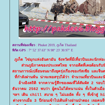
สถานที่ท่องเที่ยว
: Phuket 2019, ภูเก็ต Thailand
พิกัด GPS
: 7° 52' 37.63" N 98° 23' 30.97" E
ภูเก็ต ไข่มุกแห่งอันดามัน จังหวัดที่มีเที่ยวบินและนักท่อ
ส่วนภูมิภาคของประเทศไทย จากอดีตที่เคยต้อนรับนั
สถานการณ์เปลี่ยนจนมาถึงยุครุ่งเรืองของรัสเซีย และจ
ที่กำลังผ่านพ้น น่าจะพอสรุปได้ว่า จำนวนเที่ยวบินและน
อ้างอิงสถิติ จากความรู้สึกของผมที่ได้สัมผัส 2 รอ
ธันวาคม 2562 พบว่า ผู้คนไม่ได้หนาแน่น ทั้งในตัวเ
ฯลฯ เดิน chill สบาย ๆ ไม่แออัด ทั้ง ๆ ที่เข้าสู่
ต่างจากเมื่อ 3 ปีก่อนเข้าไปเดินห้างย่านป่าตอง เจอ