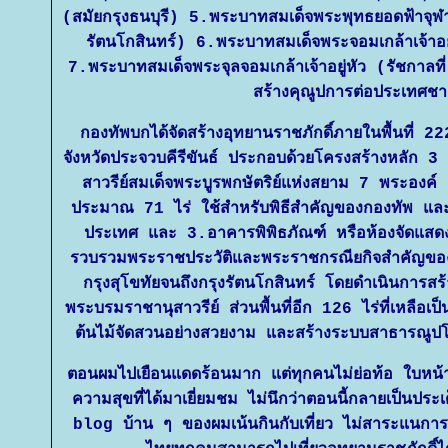
(สมัยกรุงธนบุรี) 5.พระบาทสมเด็จพระพุทธยอดฟ้าจุฬา
รัตนโกสินทร์) 6.พระบาทสมเด็จพระจอมเกล้าเจ้าอย
7.พระบาทสมเด็จพระจุลจอมเกล้าเจ้าอยู่หัว (รัชกาลที
สร้างคุณูปการต่อประเทศชา
กองทัพบกได้จัดสร้างอุทยานราชภักดิ์ภายในพื้นที่ 
จังหวัดประจวบคีรีขันธ์ ประกอบด้วยโครงสร้างหลัก 
สาวรีย์สมเด็จพระบูรพกษัตริย์แห่งสยาม 7 พระองค์ 
ประมาณ 71 ไร่ ใช้สำหรับพิธีสำคัญของกองทัพ และ
ประเทศ และ 3.อาคารพิพิธภัณฑ์ หรือห้องจัดแสดง
รวบรวมพระราชประวัติและพระราชกรณียกิจสำคัญของบู
กรุงสุโขทัยจนถึงกรุงรัตนโกสินทร์ โดยดำเนินการสร
พระบรมราชานุสาวรีย์ ส่วนพื้นที่อีก 126 ไร่ที่เหลือเ
ต้นไม้จัดสวนอย่างสวยงาม และสร้างระบบสาธารณูป
ตอนผมไปเยือนแดดร้อนมาก แต่ทุกคนไม่ย่อท้อ ใบหน้าเต
ความสุขที่ได้มาเยี่ยมชม ไม่นึกว่าตอนนี้กลายเป็นประ
blog บ้าน ๆ ของผมเน้นกินกับเที่ยว ไม่สาระแนการ