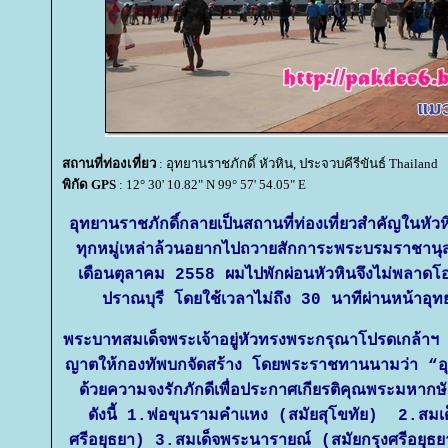
สถานที่ท่องเที่ยว
: อุทยานราชภักดิ์ หัวหิน, ประจวบคีรีขันธ์ Thailand
พิกัด GPS
: 12° 30' 10.82" N 99° 57' 54.05" E
อุทยานราชภักดิ์กลายเป็นสถานที่ท่องเที่ยวสำคัญในหัวห
ทุกหมู่เหล่าล้วนอยากไปถวายสักการะพระบรมราชานุสาว
เดือนตุลาคม 2558 ผมไปพักผ่อนหัวหินจึงไม่พลาดโอ
ปราณบุรี โดยใช้เวลาไม่ถึง 30 นาทีผ่านหน้าอุทย
พระบาทสมเด็จพระเจ้าอยู่หัวทรงพระกรุณาโปรดเกล้
ญาตให้กองทัพบกจัดสร้าง โดยพระราชทานนามว่า “อุทยา
ด้วยความจงรักภักดีเพื่อประกาศเกียรติคุณพระมหากษ
ดังนี้ 1.พ่อขุนรามคำแหง (สมัยสุโขทัย) 2.สมเ
ศรีอยุธยา) 3.สมเด็จพระนารายณ์ (สมัยกรุงศรีอยุธย