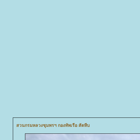
สวนกรมหลวงชุมพรฯ กองทัพเรือ สัตหีบ