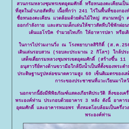
สวนกรมหลวงชุมพรเขตอุดมศักดิ์ หรือหนองตะเคียนเ
ที่สุดในอำเภอสัตหีบ เนื้อที่กว่า 241 ไร่ในพื้นที่ของกอง
ชื่อหนองตะเคียน แวดล้อมด้วยต้นไม้ใหญ่ สนามหญ้า 
ออกกำลังกาย และสนามเด็กเล่นให้ชาวสัตหีบใช้พักผ่อน
เต้นแอโรบิค รำมวยไทเก๊ก ให้อาหารปลา หรือเด
นการไปร่วมงานวิ่ง ณ โรงพยาบาลสิริกิติ์ (ส.ค.25
เดินเล่นรอบสวน (รอบละประมาณ 2 กิโลฯ) ใกล้ประตูท
เสด็จเตี่ยกรมหลวงชุมพรเขตอุดมศักดิ์ (สร้างขึ้น 1
อนุสาวรีย์ทางด้านขวามือใกล้บึงน้ำเป็นที่ตั้งของพร
ประดิษฐานรูปหล่อขนาดความสูง 60 เซ็นติเมตรของเสด็จเ
การะของประชาชนที่แวะเวียนมาไหว
นอกจากนี้ยังมีพิพิธภัณฑ์แสดงเกียรติประวัติ สิ่งของเ
พระองค์ท่าน ประกอบด้วยอาคาร 3 หลัง ดังนี้ อาคา
อุดมศักดิ์ และอาคารหมอพร ทั้งหมดโอบล้อมเป็นครึ่งวงก
พระองค์ท่าน