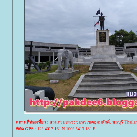
สถานที่ท่องเที่ยว
: สวนกรมหลวงชุมพรเขตอุดมศักดิ์, ชลบุรี Thaila
พิกัด GPS
: 12° 40' 7.16" N 100° 54' 3.18" E