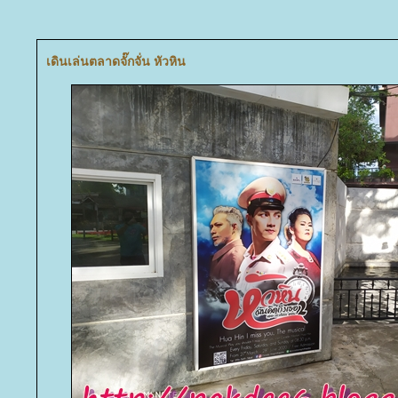
เดินเล่นตลาดจั๊กจั่น หัวหิน