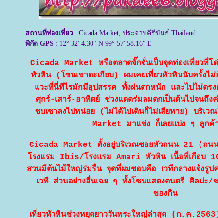
สถานที่ท่องเที่ยว
: Cicada Market, ประจวบคีรีขันธ์ Thailand
พิกัด GPS
: 12° 32' 4.30" N 99° 57' 58.16" E
Cicada Market หรือตลาดจั๊กจั่นเป็นจุดท่องเที่ยวที่โด
หัวหิน (โซนเขาตะเกียบ) ผมเคยเที่ยวหัวหินนับครั้ง
วะที่นี่ทีไรมักมีอุปสรรค ทั้งฝนตกหนัก และไปไม่ตรง
ศุกร์-เสาร์-อาทิตย์ ช่วงแดดร่มลมตกเป็นต้นไปจนถึงค่
ซบเซาลงไปหน่อย (ไม่ได้ไปเดินก็ไม่เสียหาย) บริเว
Market มาแข่ง ก็เลยแบ่ง ๆ ลูกค้
Cicada Market ตั้งอยู่บริเวณซอยหัวถนน 21 (ถนน
รงแรม Ibis/โรงแรม Amari หัวหิน เนื้อที่เกือบ 10 ไ
สวนมีต้นไม้ใหญ่ร่มรื่น จุดที่ผมชอบคือ เวทีกลางแจ้งร
เวที ส่วนอย่างอื่นเฉย ๆ ทั้งโซนแสดงดนตรี ศิลปะ/ข
ของกิน
เที่ยวหัวหินช่วงหยุดยาววันพระใหญ่ล่าสุด (ก.ค.2563) ไ