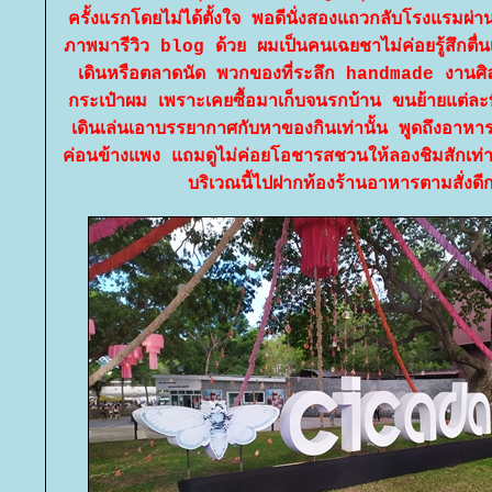
ครั้งแรกโดยไม่ได้ตั้งใจ พอดีนั่งสองแถวกลับโรงแรมผ่าน
ภาพมารีวิว blog ด้วย ผมเป็นคนเฉยชาไม่ค่อยรู้สึกตื่น
เดินหรือตลาดนัด พวกของที่ระลึก handmade งานศิลป
กระเป๋าผม เพราะเคยซื้อมาเก็บจนรกบ้าน ขนย้ายแต่ล
เดินเล่นเอาบรรยากาศกับหาของกินเท่านั้น พูดถึงอาหารการ
ค่อนข้างแพง แถมดูไม่ค่อยโอชารสชวนให้ลองชิมสักเท่
บริเวณนี้ไปฝากท้องร้านอาหารตามสั่งดี