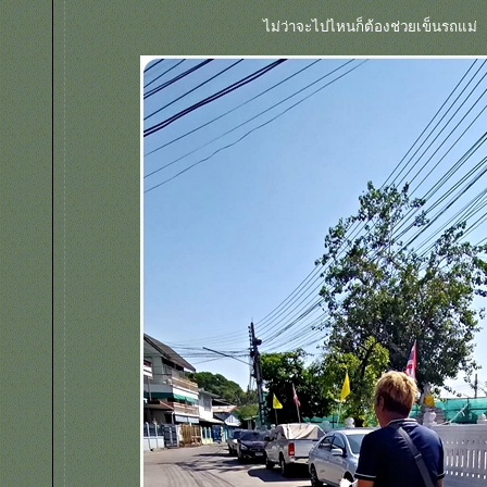
ไม่ว่าจะไปไหนก็ต้องช่วยเข็นรถแม่