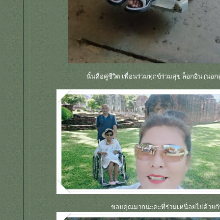
นั้นคือคู่ชีวิต เพื่อนร่วมทุกข์ร่วมสุข ล็อกอิน (นอ
ขอบคุณมากนะคะที่ร่วมเหนื่อยไปด้วยก