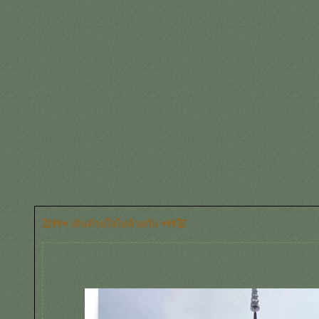
💒👫♥ เดินด้วยใจไปด้วยกัน ♥👫💒