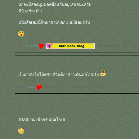
มักจะมีสองมุมมองซ้อนกันอยู่เสมอนะครับ
ดีบ้าง ร้ายบ้าง
หนังสือเล่มนี้ก็พยายามบอกแบบนี้เลยครับ
ดย:
กะว่าก๋า
วันที่: 18 มกราคม 2564 เวลา:
เป็นกำลังใจให้ครับ ชีวิตต้องก้าวเดินต่อไปครับ
ดย:
JohnV
วันที่: 18 มกราคม 2564 เวลา:23:49:58 น.
สวัสดียามเช้าครับคุณโอเล่