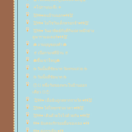
✈️ไปกานนะจ๊ะ ✈️
💒👫♥คนบ้านนอก♥👫💒
💒👫♥ ไม่ใช่วันเด็กหรอกจ้า♥👫💒
💒👫♥ วันอาทิตย์กับที่กินปลาหมึกย่าง
ดูพารามอเตอร์♥👫💒
🚘 งานบุญชอบทำ 🚘
🥤 เบื่อกาแฟที่บ้าน 🥤
🚘ขึ้นเขาใหญ่🚘
☕ วันนั้นที่ชัยนาท วัดทรงเสวย ☕
☕ วันนั้นที่ชัยนาท ☕
🕛🍞 หนึ่งวันของพระในบ้านออก
เที่ยว 🍞🕛
💒👫♥ เมื่อฉันถูกสลากรางวัล ♥👫💒
💒👫♥ ใส่ใจทุกช่วงเวลา ♥👫💒
💒👫♥ เดินด้วยใจไปด้วยกัน ♥👫💒
👫♥ ฉันหลงรักรอยยิ้มของเธอ ♥👫
👫♥ ค่อยๆเดิน ♥👫