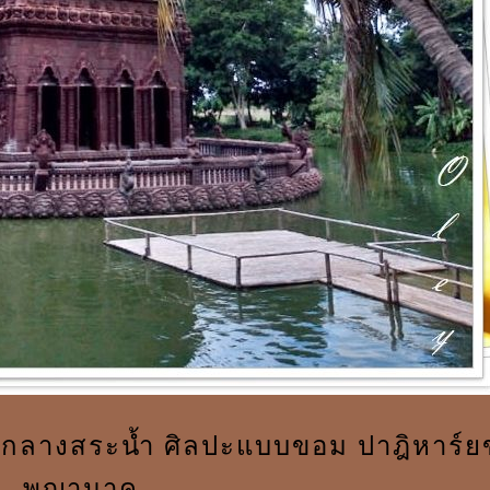
ีย์กลางสระน้ำ ศิลปะแบบขอม ปาฎิหาร์
พญานาค