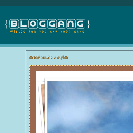
🚘วัดห้วยแก้ว ลพบุรี🚘