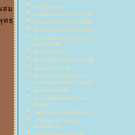
🙏 พระในบ้าน 🙏
รผสม
🚗วัดอัมพวัน (หลวงปู่กรัก) ลพบุรี🚗
พุทธ
🚗วัดทองแท่งนิสยาราม จ.ลพบุรี🚗
🚗 วัดพยัคฆาราม(วัดเสือ) ลพบุรี 🚗
🚗 วัดสามัคคีธรรม (ดงตาล) (หลวง
พ่อผาด) ลพบุรี🚗
🚗 วัดไลย์ ลพบุรี 🚗
🚘ด่านเจดีย์สามองค์ จ.กาญจนบุรี🚘
🛵นัดพบในอำเภอ 🛵
🐭 เที่ยวงานแผ่นดินสมเด็จพระ
นารายณ์มหาราช ครั้งที่ 33 ลพบุรี🐭
🚂 ผาเสด็จ สระบุรี🚂
🙏สถานปฎิบัติธรรมถ้ำศิวโมกข์
สระบุรี🙏
🛵ทุ่งกังหันลม ห้วยบง โคราช 🛵
🌷วัดบ้านไร่ (หลวงพ่อคูณ)
นครราชสีมา 🌷
🚗วัดถ้ำตะเพียนทอง (หลวงพ่อ