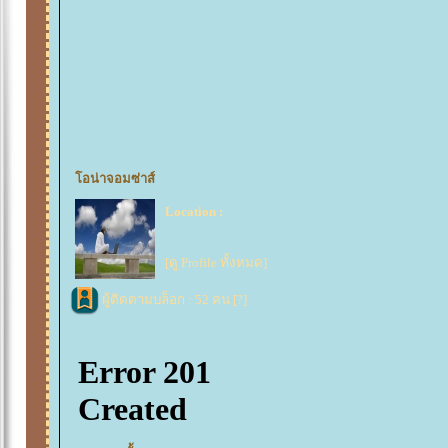
อน่าจอมซ่าส์
Location :
[ดู Profile ทั้งหมด]
ผู้ติดตามบล็อก : 52 คน [
?
]