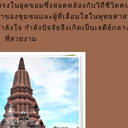
ูปทรงในยุคขอมซึ่งสอดคล้องกับวิถีชีวิตค
ของชุมชนและผู้ที่เลื่อมใสในพุทธศา
ำลังใจ กำลังปัจจัยจึงเกิดเป็นเจดีย์กลา
ที่สวยงาม