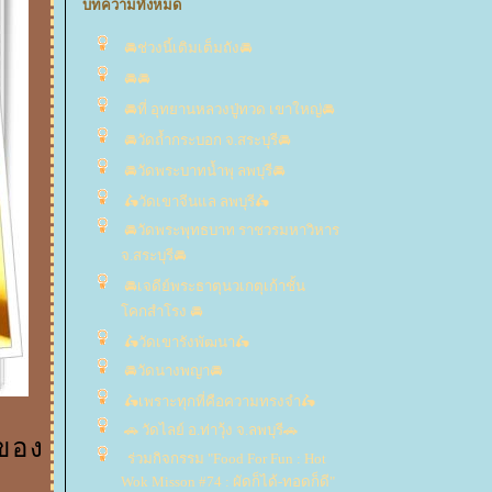
บทความทั้งหมด
🚘ช่วงนี้เติมเต็มถัง🚘
🚘🚘
🚘ที่ อุทยานหลวงปู่ทวด เขาใหญ่🚘
🚘วัดถ้ำกระบอก จ.สระบุรี🚘
🚘วัดพระบาทน้ำพุ ลพบุรี🚘
🛵วัดเขาจีนแล ลพบุรี🛵
🚘วัดพระพุทธบาท ราชวรมหาวิหาร
จ.สระบุรี🚘
🚘เจดีย์พระธาตุนวเกตุเก้าชั้น
คกสำโรง 🚘
🛵วัดเขารังพัฒนา🛵
🚘วัดนางพญา🚘
🛵เพราะทุกที่คือความทรงจำ🛵
🚗 วัดไลย์ อ.ท่าวุ้ง จ.ลพบุรี🚗
ยของ
ร่วมกิจกรรม "Food For Fun : Hot
Wok Misson #74 : ผัดก็ได้-ทอดก็ดี"