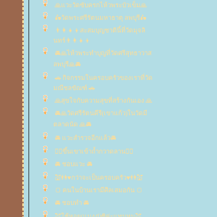
🙏แวะวัดซับครกไห้วพระบัวเข็ม🙏
🛵วัดพระศรีรัตนมหาธาตุ ลพบุรี🛵
👨‍👩‍👧‍👦สะสมบุญชาตินี้ที่วัดมุจลิ
นทร์👨‍👩‍👧‍👦
🚘🙏ไห้วพระทำบุญที่วัดศรีสุทธาวาส
ลพบุรี🙏🚘
🚗 กิจกรรมในครอบครัวของเราที่วัด
มณีชลขัณฑ์ 🚗
🙏สุขใจกับความสุขที่สร้างกันเอง 🙏
🚘🙏วัดศรีรัตนคีรี(เขาแก้ว)ในวัดมี
ตลาดนัด 🙏🚘
🚘 แวะสำรวจอีกแล้ว🚘
👍🏻ขึ้นเขาเข้าถ้ำกวาดลาน👍🏻
🚘 ชอบแวะ 🚘
💒👫♥กว่าจะเป็นครอบครัว♥👫💒
🍞 คนในบ้านเรามีศีลเสมอกัน 🍞
🚘 ชอบทำ 🚘
💒ใช้หอย(แมงภู่)ซิค่ะแทนหมู💒