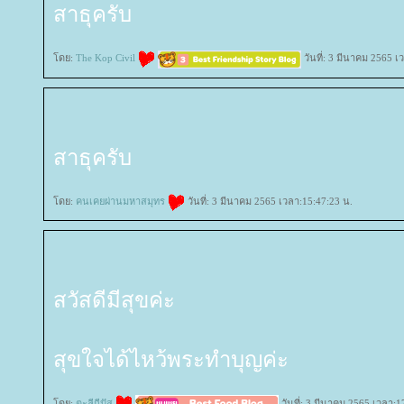
สาธุครับ
ดย:
The Kop Civil
วันที่: 3 มีนาคม 2565 เ
สาธุครับ
ดย:
คนเคยผ่านมหาสมุทร
วันที่: 3 มีนาคม 2565 เวลา:15:47:23 น.
สวัสดีมีสุขค่ะ
สุขใจได้ไหว้พระทำบุญค่ะ
ดย:
ตะลีกีปัส
วันที่: 3 มีนาคม 2565 เวลา:1