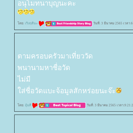
อนุโมทนาบุญนะคะ
ดย:
เริงฤดีนะ
วันที่: 3 มีนาคม 2565 เวลา:6
ตามครอบครัวมาเที่ยววัด
พนานามหาชื่อวัด
ไม่มี
ส่ชื่อวัดแบะจ้อมูลสักหร่อยนะจ๊ะ
ดย:
อุ้มสี
วันที่: 3 มีนาคม 2565 เวลา:9:21: