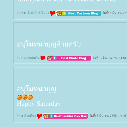
ดย:
มาช้ายังดีกว่าไม่มา
วันที่: 3 มีนาคม 2
อนุโมทนาบุญด้วยครับ
ดย:
สองแผ่นดิน
วันที่: 3 มีนาคม 2565 เวล
อนุโมทนาบุญ
Happy Saturday
ดย:
เริงฤดีนะ
วันที่: 5 มีนาคม 2565 เวลา:5