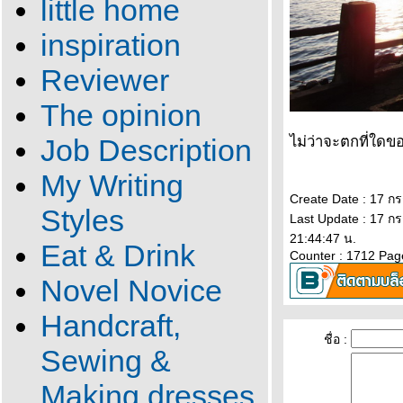
little home
inspiration
Reviewer
The opinion
Job Description
ไม่ว่าจะตกที่ใด
My Writing
Create Date : 17 
Styles
Last Update : 17 
21:44:47 น.
Eat & Drink
Counter : 1712 Pag
Novel Novice
Handcraft,
ชื่อ :
Sewing &
Making dresses