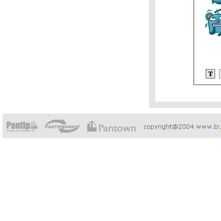
กล้วย(ผี)ดิบ
ได้ที่จอดรถแล้ว!
ว่นตามหาชน
นึกว่าโตแค่นี้
หลบฝนแป๊บ
ร้อนจนหลับรอ
อยากเป็นนก
ม่คิ้วโก่ง