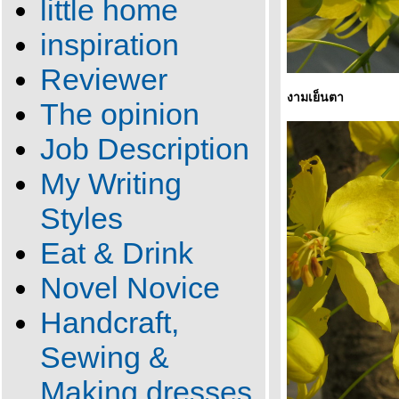
little home
inspiration
Reviewer
งามเย็นตา
The opinion
Job Description
My Writing
Styles
Eat & Drink
Novel Novice
Handcraft,
Sewing &
Making dresses