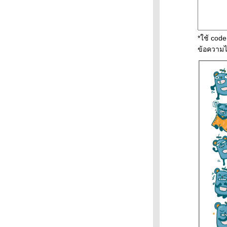
ออฟฟิศของเขา
*ใช้ cod
จากปีเก่าที่ผ่านไป
ข้อความไ
ถึงปีใหม่ที่เข้ามา
ครเอา
อาร์เจนตินามาทิ้ง
วิกฤติพลังงาน
พาหนะช่วงน้ำ
ท่วม