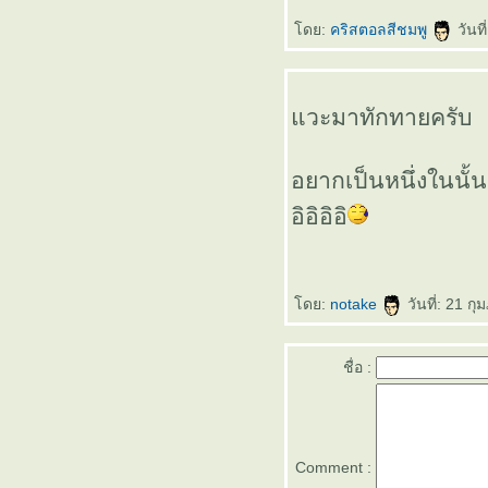
ไทย ... จีน ...
ดย:
คริสตอลสีชมพู
วันท
ฝรั่ง ... ไม๊เพ่
วะมาทักทายครับ
... (ถามแบบ
อยากเป็นหนึ่งในนั้น
ส่อๆแฮะ)
อิอิอิอิ
ถ้าใครซักคน
ดย:
notake
วันที่: 21 ก
กำลังจะตา
....
ชื่อ :
เปิดตัว PDA
Comment :
Phone ที่เล็ก