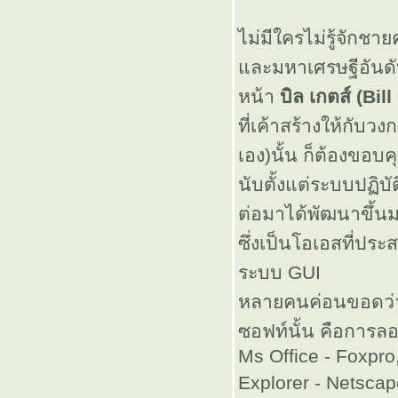
ไม่มีใครไม่รู้จักชาย
คตร Spoil
ละมหาเศรษฐีอันดั
เลย ]
หน้า
บิล เกตส์ (Bil
ที่เค้าสร้างให้กับ
มือลอก !!
เอง)นั้น ก็ต้องขอบ
ผิดซะบ้างก็ดี
นับตั้งแต่ระบบปฏิบ
ต่อมาได้พัฒนาขึ้
25 แล้ว
ซึ่งเป็นโอเอสที่ปร
ระบบ GUI
ววววววว
หลายคนค่อนขอดว่า
เอ็มน้อยถาม
ซอฟท์นั้น คือการลอก
Ms Office - Foxpro
มาตอบไป
Explorer - Netscap