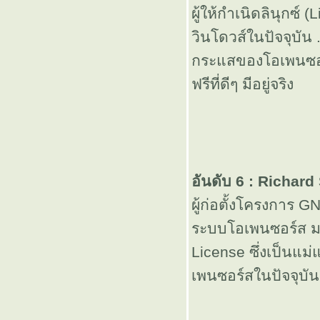
พรปีใหม่ ...
ผู้ให้กำเนิดลินุกซ์ 
วินโดวส์ในปัจจุบัน 
หน้าแตก ....
กระแสของโอเพนซอร์
Original Idea
ฟรีที่ดีๆ มีอยู่จริง
จากแพนด้า
ถึงดอยสุเทพ
อันดับ 6 : Richard
วันแรกก็จะ
ผู้ก่อตั้งโครงการ G
ดนซะแล้ว ...
ระบบโอเพนซอร์ส มาก
License ซึ่งเป็นแ
ฝากไว้ก่อน
เพนซอร์สในปัจจุบัน
เถอะ ...