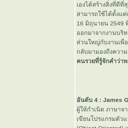
เองได้สร้างสิ่งที่ดี
ไม่ฉบา
สามารถใช้ได้ตั้งแต่
ช่างไม่รู้อะไร
16 มิถุนายน 2549 ท
ออกมาจากงานบริห
บ้างเล
ส่วนใหญ่กับงานเพื
กลับมามองถึงความดี
[Winning] วิน
คนรวยที่รู้จักคำว่าพ
นิ่ง ไม๊สาด
ดดดดดด
อันดับ 4 : James 
ป๋มเชียร์คุณ
ผู้ให้กำเนิด ภาษาจา
ทักษิณ
เขียนโปรแกรมตัวแรกๆ