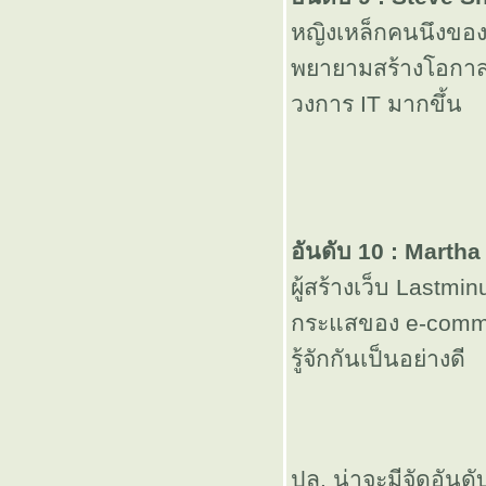
10 ปี ทาทา
หญิงเหล็กคนนึงของ
พยายามสร้างโอกาสใ
ความฝัน ...
วงการ IT มากขึ้น
บางครั้ง ...
24 แล๊วววววว
ชีวิตมีค่า จง
อันดับ 10 : Marth
ผู้สร้างเว็บ Lastmi
อย่าทำงาน
กระแสของ e-commer
รู้จักกันเป็นอย่างดี
หนัก
103.5 Mhz
ภาพคมๆ แห่ง
ปล. น่าจะมีจัดอันด