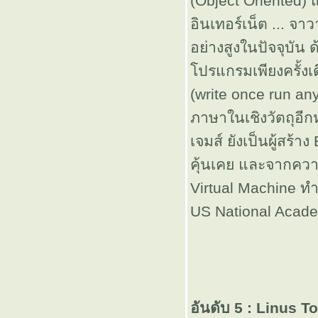
(Object Oriented)
เบอร์ 5
อินเทอร์เน็ต ... จ
(rottiboy)
อย่างสูงในปัจจุบัน
ปรแกรมเพียงครั้งเ
เพลงเก่านะ ...
(write once run a
ต่ Classic
ภาษาในเชิงวัตถุอี
เจมส์ ยังเป็นผู้สร้า
1 เดือน @
คุ้นเคย และจากควา
Virtual Machine ทำใ
รอยเตอร์
US National Acade
Blog vs
Diary.
ลูกชายคนเล๊ก
อันดับ 5 : Linus T