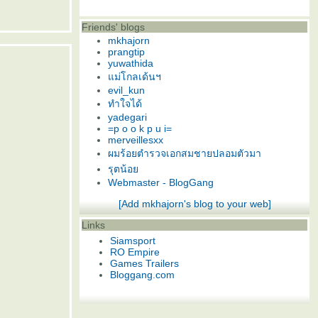
Friends' blogs
mkhajorn
prangtip
yuwathida
ม่โกลเด้นฯ
evil_kun
ทำใจได้
yadegari
=p o o k p u i=
merveillesxx
ผมร้อยตำรวจเอกสมชายปลอมตัวมา
รุตน้อ
Webmaster - BlogGang
[Add mkhajorn's blog to your web]
Links
Siamsport
RO Empire
Games Trailers
Bloggang.com