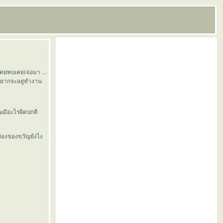
่เคยพบเคยเจอมา ...
ะอยากจะอยู่ทำงาน
มันมีอะไรผิดปกติ
กล่องของขวัญยังไง