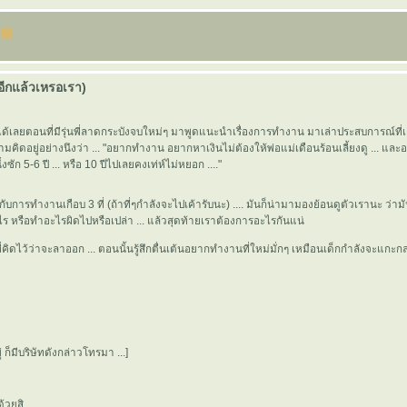
อีกแล้วเหรอเรา)
จำได้เลยตอนที่มีรุ่นพี่ลาดกระบังจบใหม่ๆ มาพูดแนะนำเรื่องการทำงาน มาเล่าประสบการณ์ที
มคิดอยู่อย่างนึงว่า ... "อยากทำงาน อยากหาเงินไม่ต้องให้พ่อแม่เดือนร้อนเลี้ยงดู ... แล
ึ่งซัก 5-6 ปี ... หรือ 10 ปีไปเลยคงเท่ห์ไม่หยอก ...."
ีกับการทำงานเกือบ 3 ที่ (ถ้าที่ๆกำลังจะไปเค้ารับนะ) .... มันก็น่ามามองย้อนดูตัวเรานะ ว่า
อะไร หรือทำอะไรผิดไปหรือเปล่า ... แล้วสุดท้ายเราต้องการอะไรกันแน่
ี่คิดไว้ว่าจะลาออก ... ตอนนั้นรู้สึกตื่นเต้นอยากทำงานที่ใหม่มั่กๆ เหมือนเด็กกำลังจะแกะ
ู่ ก็มีบริษัทดังกล่าวโทรมา ...]
้วยสิ ...