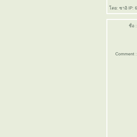
จากแพนด้า ถึงดอยสุเทพ
ดย: ซาอิ IP: 6
วันแรกก็จะโดนซะแล้ว ...
ฝากไว้ก่อนเถอะ ...
กลับบ้าน
ชื่อ :
ละแล้วก็ตกงาน ...
ปรแกรมความรัก
คนไทยอ่านหนังสือกัน .. ปีละ 8 บรรทัด
10 ปี ทาทา
Comment :
ความฝัน ...
บางครั้ง ...
24 แล๊วววววว
ชีวิตมีค่า จงอย่าทำงานหนัก
103.5 Mhz
ภาพคมๆ แห่งความสำเร็จ
ร้อนๆๆ
ตื่นๆ
50 ปี "ไอน์สไตน์"
ช่วยด้วย ... ผีหลอกกกกกกกกกกกกกกก
ไทย ... จีน ... ฝรั่ง ... ไม๊เพ่ ... (ถามแบบส่อๆ
ฮะ)